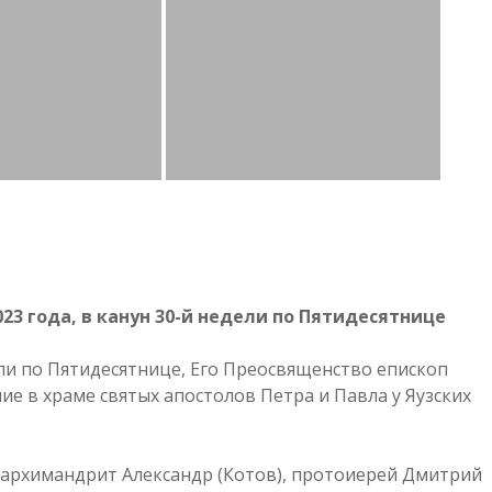
23 года, в канун 30-й недели по Пятидесятнице
дели по Пятидесятнице, Его Преосвященство епископ
 в храме святых апостолов Петра и Павла у Яузских
 архимандрит Александр (Котов), протоиерей Дмитрий