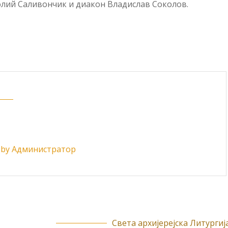
лий Саливончик и диакон Владислав Соколов.
ts by Администратор
Света архијерејска Литургија.