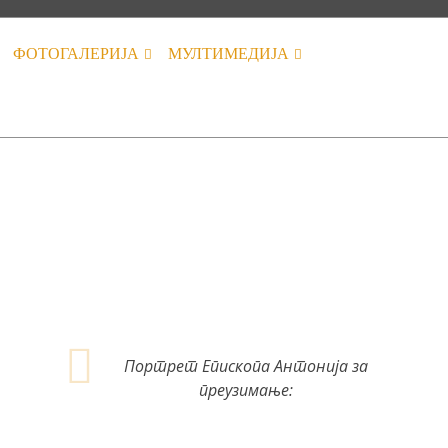
ФОТОГАЛЕРИЈА
МУЛТИМЕДИЈА
Портрет Епископа Антонија за
преузимање: