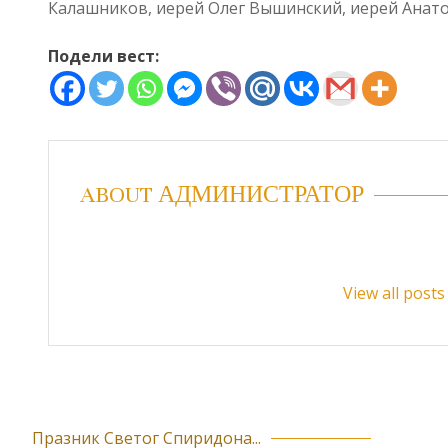
Калашников, иерей Олег Вышинский, иерей Анато
Подели вест:
ABOUT АДМИНИСТРАТОР
View all pos
Празник Светог Спиридона...
К