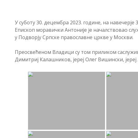
У суботу 30. децембра 2023. године, на навечерј
Епископ моравички Антоније је началствовао слу
у Подворју Српске православне цркве у Москви.
Преосвећеном Владици су том приликом саслужива
Димитриј Калашников, јереј Олег Вишински, јереј