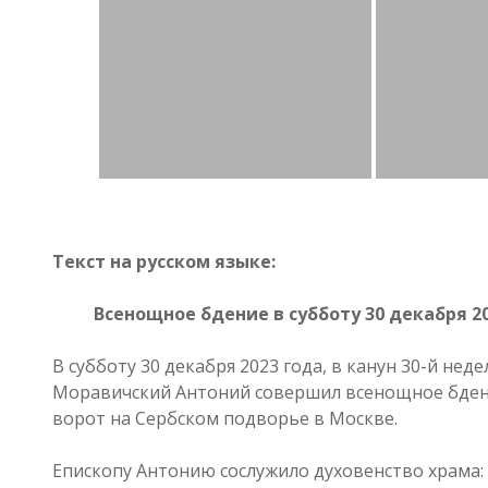
Текст на русском языке:
Всенощное бдение в субботу 30 декабря 20
В субботу 30 декабря 2023 года, в канун 30-й не
Моравичский Антоний совершил всенощное бдение
ворот на Сербском подворье в Москве.
Епископу Антонию сослужило духовенство храма: