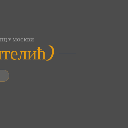
СПЦ У МОСКВИ
нтелић)