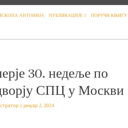
ИСКОПА АНТОНИЈА
ПУБЛИКАЦИЈЕ
ПОРУЧИ КЊИГУ
черје 30. недеље по
дворју СПЦ у Москви
стратор
|
јануар 2, 2024