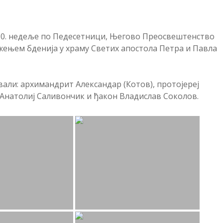
е 30. недеље по Педесетници, Његово Преосвештенство
жењем бденија у храму Светих апостола Петра и Павла
ли: архимандрит Александар (Котов), протојереј
 Анатолиј Саливончик и ђакон Владислав Соколов.