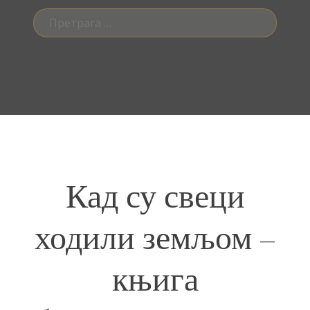
Претрага
за:
Кад су свеци
ходили земљом –
књига