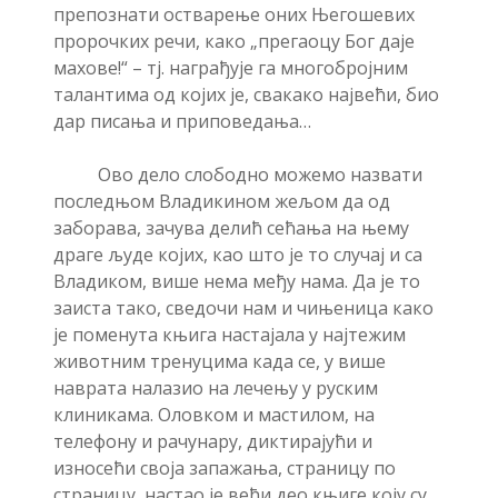
препознати остварење оних Његошевих
пророчких речи, како „прегаоцу Бог даје
махове!“ – тј. награђује га многобројним
талантима од којих је, свакако највећи, био
дар писања и приповедања…
Ово дело слободно можемо назвати
последњом Владикином жељом да од
заборава, зачува делић сећања на њему
драге људе којих, као што је то случај и са
Владиком, више нема међу нама. Да је то
заиста тако, сведочи нам и чињеница како
је поменута књига настајала у најтежим
животним тренуцима када се, у више
наврата налазио на лечењу у руским
клиникама. Оловком и мастилом, на
телефону и рачунару, диктирајући и
износећи своја запажања, страницу по
страницу, настао је већи део књиге коју су