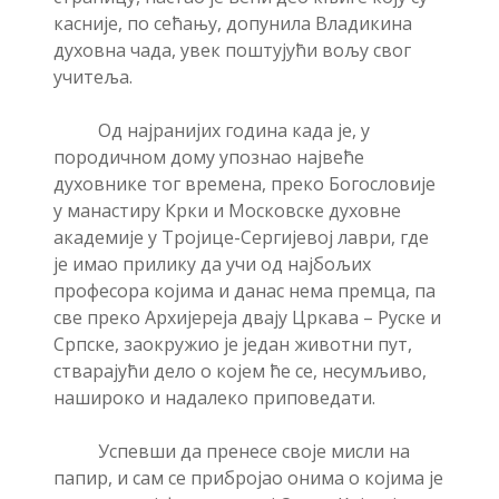
касније, по сећању, допунила Владикина
духовна чада, увек поштујући вољу свог
учитеља.
Од најранијих година када је, у
породичном дому упознао највеће
духовнике тог времена, преко Богословије
у манастиру Крки и Московске духовне
академије у Тројице-Сергијевој лаври, где
је имао прилику да учи од најбољих
професора којима и данас нема премца, па
све преко Архијереја двају Цркава – Руске и
Српске, заокружио је један животни пут,
стварајући дело о којем ће се, несумљиво,
нашироко и надалеко приповедати.
Успевши да пренесе своје мисли на
папир, и сам се прибројао онима о којима је