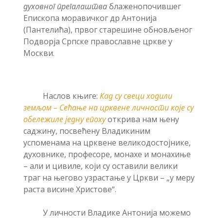
духовног прегалаштва
блаженопочившег
Епископа моравичког др Антонија
(Пантелића), првог старешине обновљеног
Подворја Српске православне цркве у
Москви.
Наслов књиге:
Кад су свеци ходили
земљом – Сећање на црквене личности које су
обележиле једну епоху
открива нам њену
саджину, посвећену Владикиним
успоменама на црквене великодостојнике,
духовнике, професоре, монахе и монахиње
– али и цивиле, који су оставили велики
траг на његово узрастање у Цркви – „у меру
раста висине Христове“.
У личности Владике Антонија можемо