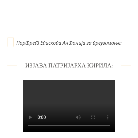
к
а
Портрет Епископа Антонија за преузимање:
ИЗЈАВА ПАТРИЈАРХА КИРИЛА: