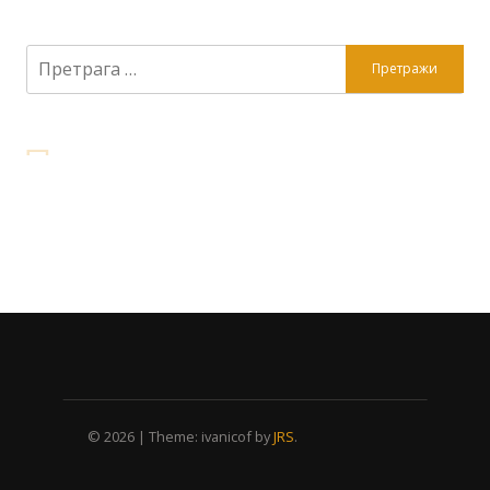
Претрага
за:
© 2026
|
Theme: ivanicof by
JRS
.