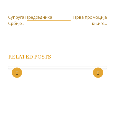
Супруга Председника
Прва промоција
К
Србије...
књиге...
р
е
т
а
RELATED POSTS
њ
е
ч
л
а
н