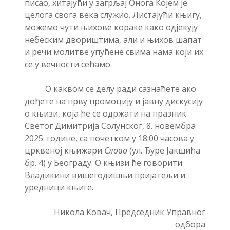
писао, хитајући у загрљај Онога Којем је
целога свога века служио. Листајући књигу,
можемо чути њихове кораке како одјекују
небеским двориштима, али и њихов шапат
и речи молитве упућене свима нама који их
се у вечности сећамо.
О каквом се делу ради сазнаћете ако
дођете на прву промоцију и јавну дискусију
о књизи, која ће се одржати на празник
Светог Димитрија Солунског, 8. новембра
2025. године, са почетком у 18:00 часова у
црквеној књижари
Слово
(ул. Ђуре Јакшића
бр. 4) у Београду. О књизи ће говорити
Владикини вишегодишњи пријатељи и
уредници књиге.
Никола Ковач, Председник Управног
одбора