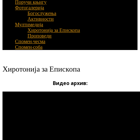
Поручи књигу
Фотогалерија
Богослужења
Активности
Мултимедија
Хиротонија за Епископа
Проповеди
Спомен-чесма
Спомен-соба
Хиротонија за Епископа
Видео архив: