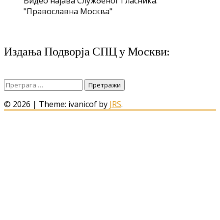
Видео најава Службеног Гласника:
"Православна Москва"
Издања Подворја СПЦ у Москви:
Претрага
за:
© 2026
|
Theme: ivanicof by
JRS
.