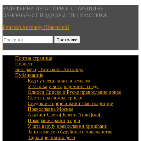
Skip
ЗАДУЖБИНА-ЛЕГАТ ПРВОГ СТАРЕШИНЕ
to
ОБНОВЉЕНОГ ПОДВОРЈА СПЦ У МОСКВИ
content
Епископ Антоније (Пантелић)
Претрага
за:
Почтна страница
Новости
Биографија Епископа Антонија
Публикације
Кад су свеци ходили земљом
У загрљају Богородичиног града
Односи Српске и Руске православне цркве
Светитељи земље српске
Сведок историје и живи глас традиције
Православна Москва
Акатист Светој Јелени Анжујској
Померање граница срца
У шта верују православни хришћани
Запитајмо се о будућности човечанства
Тајна предивних дела