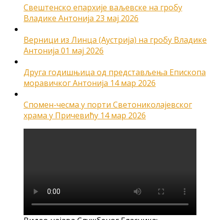
Свештенско епархије ваљевске на гробу
Владике Антонија
23 мај 2026
Верници из Линца (Аустрија) на гробу Владике
Антонија
01 мај 2026
Друга годишњица од представљења Епископа
моравичког Антонија
14 мар 2026
Спомен-чесма у порти Светониколајевског
храма у Причевићу
14 мар 2026