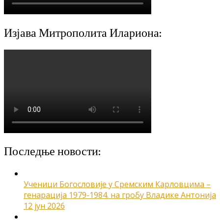
Изјава Митрополита Илариона:
Последње новости:
Ученици Богословије у Сремским Карловцима –
генарација 1979-1984. на гробу Владике Антонија
12 јун 2026