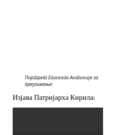
Портрет Епископа Антонија за
преузимање:
Изјава Патријарха Кирила: