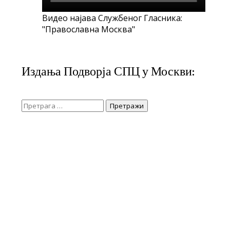
Видео најава Службеног Гласника:
"Православна Москва"
Издања Подворја СПЦ у Москви:
Претрага
за: