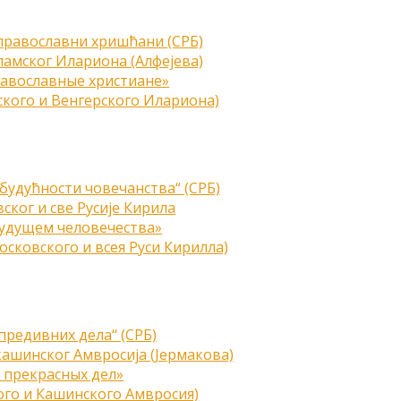
 православни хришћани (СРБ)
амског Илариона (Алфејева)
равославные христиане»
кого и Венгерского Илариона)
 будућности човечанства“ (СРБ)
ског и све Русије Кирила
будущем человечества»
сковского и всея Руси Кирилла)
предивних дела“ (СРБ)
ашинског Амвросија (Јермакова)
 прекрасных дел»
го и Кашинского Амвросия)