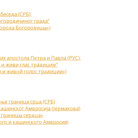
беседа (СРБ):
огородичиног града“
города Богородицы»)
х апостола Петра и Павла (РУС):
 и живи глас традиције“
 и живой голос традиции»)
ње граница срца (СРБ)
ашинског Амвросија (Јермакова)
 границы сердца»
го и кашинского Амвросия)