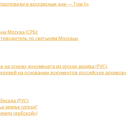
(проповеди в воскресные дни — Том I)»
на Москва (СРБ):
утеводитель по святыням Москвы»
 на основу докумената из руских архива (РУС):
ерквей на основании документов российских архивов»
беседа (РУС):
и земље српске“
земли сербской»)