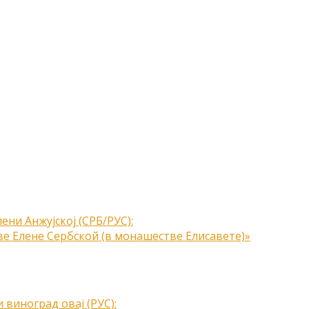
лени Анжујској (СРБ/РУС):
е Елене Сербской (в монашестве Елисавете)»
 виноград овај (РУС):