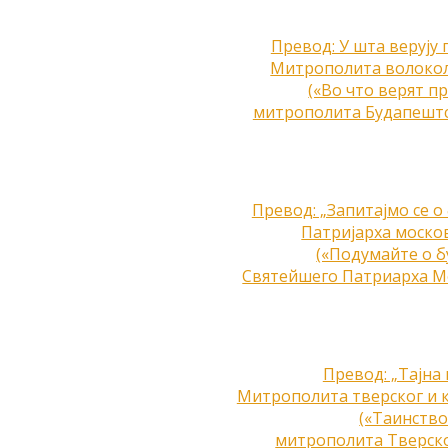
Превод: У шта верују
Митрополита волокол
(«Во что верят п
митрополита Будапештс
Превод: „Запитајмо се о
Патријарха москов
(«Подумайте о 
Святейшего Патриарха Мо
Превод: „Тајна 
Митрополита тверског и к
(«Таинство
митрополита Тверско