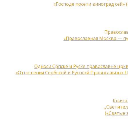
«Господе посети виноград сей» 
Православ
«Православная Москва — п
Односи Српске и Руске православне цркве
«Отношения Сербской и Русской Православных Ц
Књига 
„Светитељ
(«Святые 