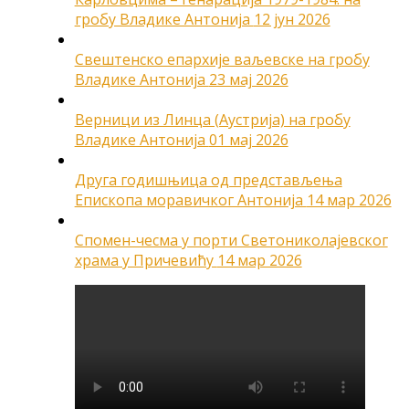
гробу Владике Антонија
12 јун 2026
Свештенско епархије ваљевске на гробу
Владике Антонија
23 мај 2026
Верници из Линца (Аустрија) на гробу
Владике Антонија
01 мај 2026
Друга годишњица од представљења
Епископа моравичког Антонија
14 мар 2026
Спомен-чесма у порти Светониколајевског
храма у Причевићу
14 мар 2026