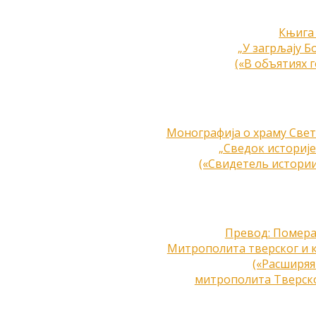
Књига 
„У загрљају Б
(«В объятиях 
Монографија о храму Свети
„Сведок историје
(«Свидетель истории
Превод: Помера
Митрополита тверског и к
(«Расширяя
митрополита Тверско