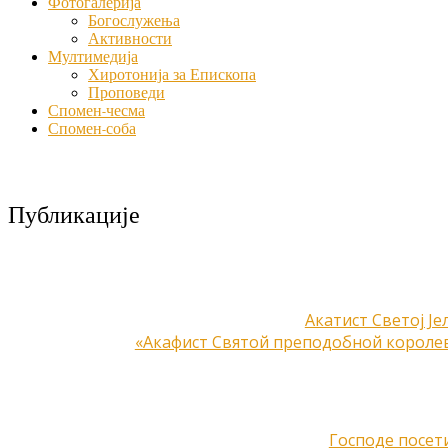
Фотогалерија
Богослужења
Активности
Мултимедија
Хиротонија за Епископа
Проповеди
Спомен-чесма
Спомен-соба
Публикације
Акатист Светој Је
«Акафист Святой преподобной королев
Господе посети