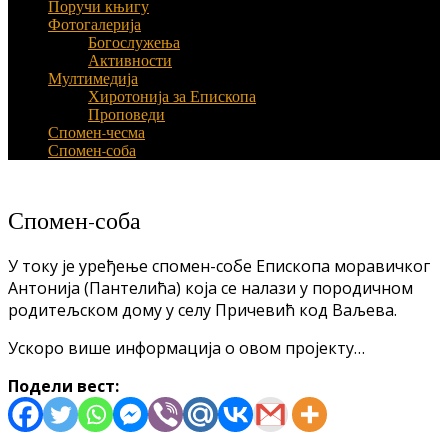
Поручи књигу
Фотогалерија
Богослужења
Активности
Мултимедија
Хиротонија за Епископа
Проповеди
Спомен-чесма
Спомен-соба
Спомен-соба
У току је уређење спомен-собе Епископа моравичког
Антонија (Пантелића) која се налази у породичном
родитељском дому у селу Причевић код Ваљева.
Ускоро више информација о овом пројекту…
Подели вест: