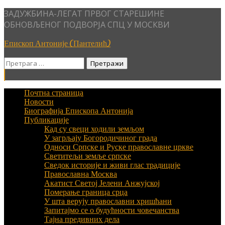
Skip
ЗАДУЖБИНА-ЛЕГАТ ПРВОГ СТАРЕШИНЕ
to
ОБНОВЉЕНОГ ПОДВОРЈА СПЦ У МОСКВИ
content
Епископ Антоније (Пантелић)
Претрага
за:
Почтна страница
Новости
Биографија Епископа Антонија
Публикације
Кад су свеци ходили земљом
У загрљају Богородичиног града
Односи Српске и Руске православне цркве
Светитељи земље српске
Сведок историје и живи глас традиције
Православна Москва
Акатист Светој Јелени Анжујској
Померање граница срца
У шта верују православни хришћани
Запитајмо се о будућности човечанства
Тајна предивних дела