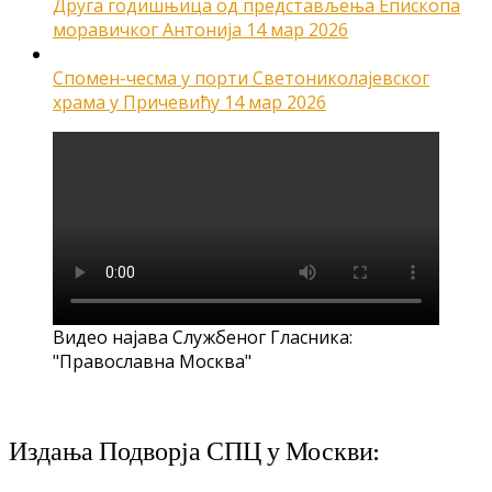
Друга годишњица од представљења Епископа
моравичког Антонија
14 мар 2026
Спомен-чесма у порти Светониколајевског
храма у Причевићу
14 мар 2026
Видео најава Службеног Гласника:
"Православна Москва"
Издања Подворја СПЦ у Москви: