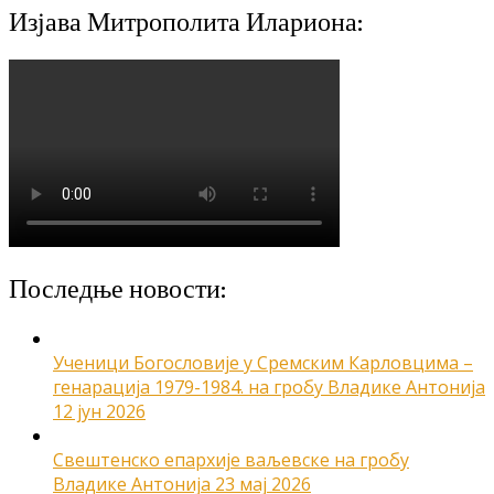
Изјава Митрополита Илариона:
Последње новости:
Ученици Богословије у Сремским Карловцима –
генарација 1979-1984. на гробу Владике Антонија
12 јун 2026
Свештенско епархије ваљевске на гробу
Владике Антонија
23 мај 2026