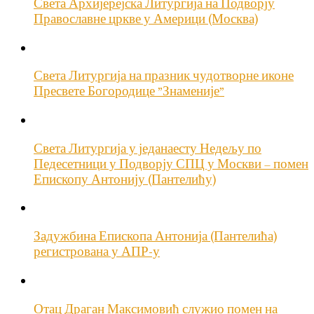
Света Архијерејска Литургија на Подворју
Православне цркве у Америци (Москва)
Света Литургија на празник чудотворне иконе
Пресвете Богородице ”Знаменије”
Света Литургија у једанаесту Недељу по
Педесетници у Подворју СПЦ у Москви – помен
Епископу Антонију (Пантелићу)
Задужбина Епископа Антонија (Пантелића)
регистрована у АПР-у
Отац Драган Максимовић служио помен на