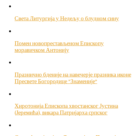
Света Литургија у Недељу о блудном сину
Помен новопрестављеном Епископу
моравичком Антонију
Празнично бденије на навечерје празника иконе
Пресвете Богородице ”Знаменије”
Хиротонија Епископа хвостанског Јустина
(Јеремића), викара Патријарха српског