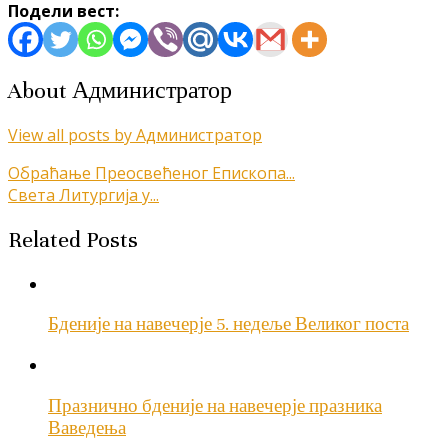
Подели вест:
About Администратор
View all posts by Администратор
Кретање
Обраћање Преосвећеног Епископа...
Света Литургија у...
чланка
Related Posts
Бденије на навечерје 5. недеље Великог поста
Празнично бденије на навечерје празника
Ваведења