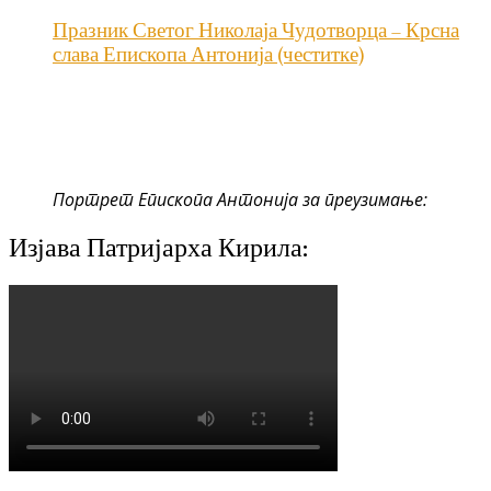
Празник Светог Николаја Чудотворца – Крсна
слава Епископа Антонија (честитке)
Портрет Епископа Антонија за преузимање:
Изјава Патријарха Кирила: