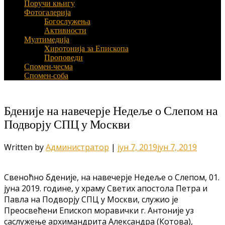
Поручи књигу
Фотогалерија
Богослужења
Активности
Мултимедија
Хиротонија за Епископа
Проповеди
Спомен-чесма
Спомен-соба
Бденије на навечерје Недеље о Слепом на
Подворју СПЦ у Москви
Written by
Администратор
|
јун 7, 2019
јун 7, 2019
Свеноћно бденије, на навечерје Недеље о Слепом, 01.
јуна 2019. године, у храму Светих апостола Петра и
Павла на Подворју СПЦ у Москви, служио је
Преосвећени Епископ моравички г. Антоније уз
саслужење архимандрита Александра (Котова),