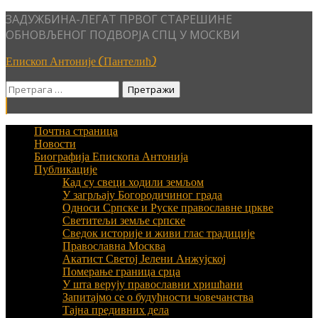
Skip
ЗАДУЖБИНА-ЛЕГАТ ПРВОГ СТАРЕШИНЕ
to
ОБНОВЉЕНОГ ПОДВОРЈА СПЦ У МОСКВИ
content
Епископ Антоније (Пантелић)
Претрага
за:
Почтна страница
Новости
Биографија Епископа Антонија
Публикације
Кад су свеци ходили земљом
У загрљају Богородичиног града
Односи Српске и Руске православне цркве
Светитељи земље српске
Сведок историје и живи глас традиције
Православна Москва
Акатист Светој Јелени Анжујској
Померање граница срца
У шта верују православни хришћани
Запитајмо се о будућности човечанства
Тајна предивних дела