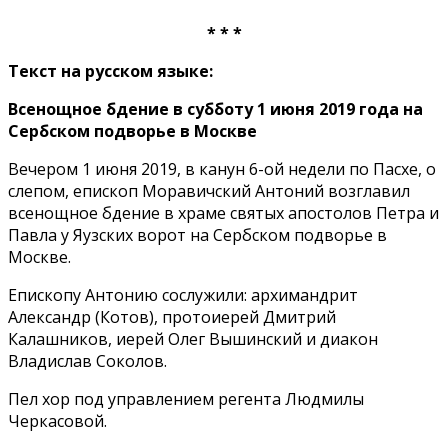
* * *
Текст на русском языке:
Всенощное бдение в субботу 1 июня 2019 года на
Сербском подворье в Москве
Вечером 1 июня 2019, в канун 6-ой недели по Пасхе, о
слепом, епископ Моравичский Антоний возглавил
всенощное бдение в храме святых апостолов Петра и
Павла у Яузских ворот на Сербском подворье в
Москве.
Епископу Антонию сослужили: архимандрит
Александр (Котов), протоиерей Дмитрий
Калашников, иерей Олег Вышинский и диакон
Владислав Соколов.
Пел хор под управлением регента Людмилы
Черкасовой.