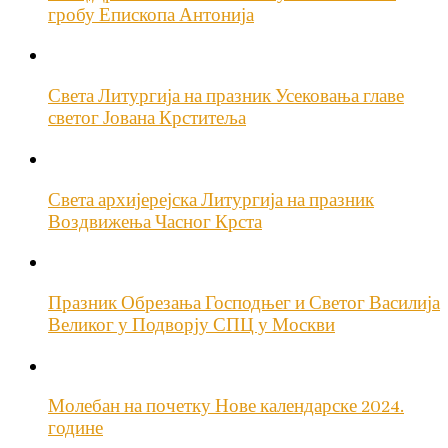
гробу Епископа Антонија
Света Литургија на празник Усековања главе
светог Јована Крститеља
Света архијерејска Литургија на празник
Воздвижења Часног Крста
Празник Обрезања Господњег и Светог Василија
Великог у Подворју СПЦ у Москви
Молебан на почетку Нове календарске 2024.
године