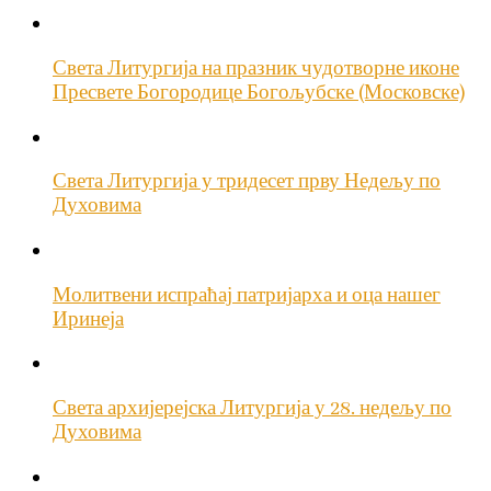
Света Литургија на празник чудотворне иконе
Пресвете Богородице Богољубске (Московске)
Света Литургија у тридесет прву Недељу по
Духовима
Молитвени испраћај патријарха и оца нашег
Иринеја
Света архијерејска Литургија у 28. недељу по
Духовима