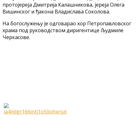
протојереја Дмитрија Калашникова, јереја Олега
Вишинског и ђакона Владислава Соколова.
На богослужењу је одговарао хор Петропавловског
храма под руководством диригентице Људмиле
Черкасове.