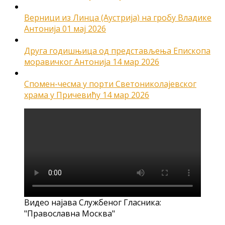
Верници из Линца (Аустрија) на гробу Владике
Антонија
01 мај 2026
Друга годишњица од представљења Епископа
моравичког Антонија
14 мар 2026
Спомен-чесма у порти Светониколајевског
храма у Причевићу
14 мар 2026
Видео најава Службеног Гласника:
"Православна Москва"