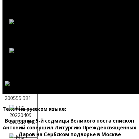
Текст на русском языке:
Во вторник 5-й седмицы Великого поста епископ
Антоний совершил Литургию Преждеосвященных
Даров на Сербском подворье в Москве