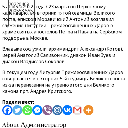
5 апреля 2022 года / 23 марта по Церковному
календарю, во вторник пятой седмицы Великого
поста, епископ Моравичский Антоний возглавил
служение Литургии Преждеосвященных Даров в
храме святых апостолов Петра и Павла на Сербском
подворье в Москве.
Владыке сослужили: архимандрит Александр (Котов),
иерей Анатолий Саливончик, диакон Иван Зуев и
диакон Владислав Соколов.
В текущем году Литургия Преждеосвященных Даров
совершается во вторник 5-й седмицы Великого поста
из-за перенесения на утреню этого дня Великого
канона прп. Андрея Критского.
Подели вест:
About Администратор