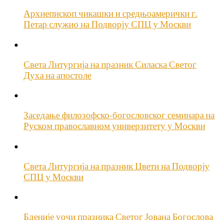
Архиепископ чикашки и средњоамерички г.
Петар служио на Подворју СПЦ у Москви
Света Литургија на празник Силаска Светог
Духа на апостоле
Заседање филозофско-богословског семинара на
Руском православном универзитету у Москви
Света Литургија на празник Цвети на Подворју
СПЦ у Москви
Бденије уочи празника Светог Јована Богослова