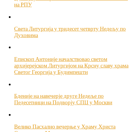
на РПУ
Света Литургија у тридесет четврту Недељу по
Духовима
Епископ Антоније началствовао светом
архијерејском Литургијом на Крсну славу храма
Светог Георгија у Будимпешти
Бденије на навечерје друге Недеље по
Педесетници на Подворју СПЦ у Москви
Велико Пасхално вечерње у Храму Христа