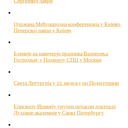
Сергијевој лаври
Одржана Међународна конференција у Кијево-
Печерској лаври у Кијеву
Бденије на навечерје празника Вазнесења
Господњег у Подворју СПЦ у Москви
Света Литургија у 22. недељу по Педесетници
Епископу Иринеју уручен почасни докторат
Духовне академије у Санкт Петербургу