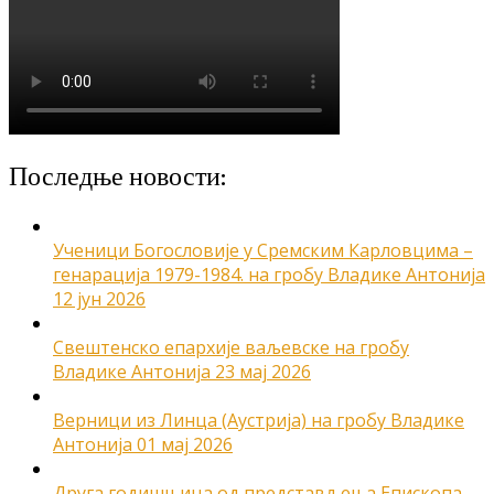
Последње новости:
Ученици Богословије у Сремским Карловцима –
генарација 1979-1984. на гробу Владике Антонија
12 јун 2026
Свештенско епархије ваљевске на гробу
Владике Антонија
23 мај 2026
Верници из Линца (Аустрија) на гробу Владике
Антонија
01 мај 2026
Друга годишњица од представљења Епископа