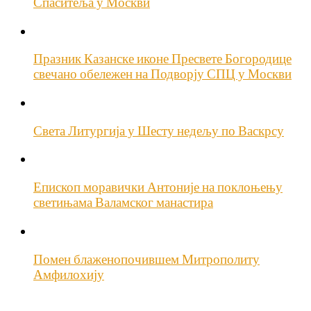
Спаситеља у Москви
Празник Казанске иконе Пресвете Богородице
свечано обележен на Подворју СПЦ у Москви
Света Литургија у Шесту недељу по Васкрсу
Епископ моравички Антоније на поклоњењу
светињама Валамског манастира
Помен блаженопочившем Митрополиту
Амфилохију