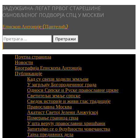
Skip
ЗАДУЖБИНА-ЛЕГАТ ПРВОГ СТАРЕШИНЕ
to
ОБНОВЉЕНОГ ПОДВОРЈА СПЦ У МОСКВИ
content
Епископ Антоније (Пантелић)
Претрага
за:
Почтна страница
Новости
Биографија Епископа Антонија
Публикације
Кад су свеци ходили земљом
У загрљају Богородичиног града
Односи Српске и Руске православне цркве
Светитељи земље српске
Сведок историје и живи глас традиције
Православна Москва
Акатист Светој Јелени Анжујској
Померање граница срца
У шта верују православни хришћани
Запитајмо се о будућности човечанства
Тајна предивних дела