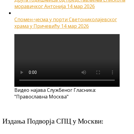
моравичког Антонија
14 мар 2026
Спомен-чесма у порти Светониколајевског
храма у Причевићу
14 мар 2026
Видео најава Службеног Гласника:
"Православна Москва"
Издања Подворја СПЦ у Москви: