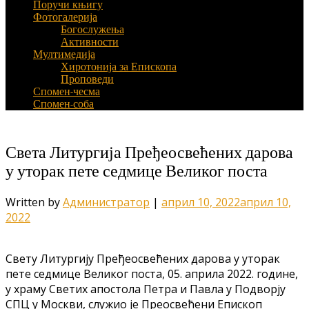
Поручи књигу
Фотогалерија
Богослужења
Активности
Мултимедија
Хиротонија за Епископа
Проповеди
Спомен-чесма
Спомен-соба
Света Литургија Пређеосвећених дарова
у уторак пете седмице Великог поста
Written by
Администратор
|
април 10, 2022
април 10,
2022
Свету Литургију Пређеосвећених дарова у уторак
пете седмице Великог поста, 05. априла 2022. године,
у храму Светих апостола Петра и Павла у Подворју
СПЦ у Москви, служио је Преосвећени Епископ