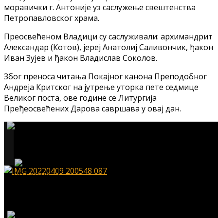
моравички г. Антоније уз саслужење свештенства
Петропавловског храма.
Преосвећеном Владици су саслуживали: архимандрит
Александар (Котов), јереј Анатолиј Саливончик, ђакон
Иван Зујев и ђакон Владислав Соколов.
Због преноса читања Покајног канона Преподобног
Андреја Критског на јутрење уторка пете седмице
Великог поста, ове године се Литургија
Пређеосвећених Дарова савршава у овај дан.