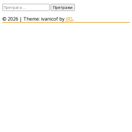
Претрага
за:
© 2026
|
Theme: ivanicof by
JRS
.