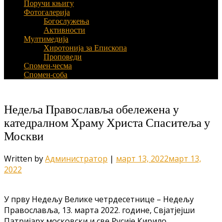
Поручи књигу
Фотогалерија
Богослужења
Активности
Мултимедија
Хиротонија за Епископа
Проповеди
Спомен-чесма
Спомен-соба
Недеља Православља обележена у
катедралном Храму Христа Спаситеља у
Москви
Written by
Администратор
|
март 13, 2022
март 13,
2022
У прву Недељу Велике четрдесетнице – Недељу
Православља, 13. марта 2022. године, Свјатјејши
Патријарх московски и све Русије Кирило,