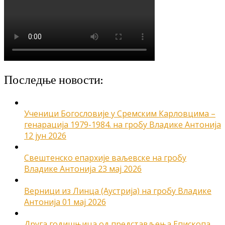
Последње новости:
Ученици Богословије у Сремским Карловцима –
генарација 1979-1984. на гробу Владике Антонија
12 јун 2026
Свештенско епархије ваљевске на гробу
Владике Антонија
23 мај 2026
Верници из Линца (Аустрија) на гробу Владике
Антонија
01 мај 2026
Друга годишњица од представљења Епископа