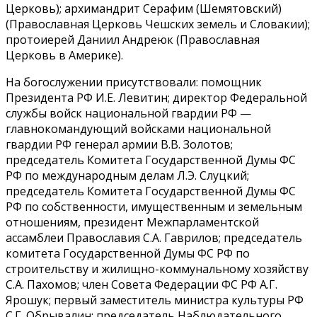
Церковь); архимандрит Серафим (Шемятовский)
(Православная Церковь Чешских земель и Словакии);
протоиерей Даниил Андреюк (Православная
Церковь в Америке).
На богослужении присутствовали: помощник
Президента РФ И.Е. Левитин; директор Федеральной
службы войск национальной гвардии РФ —
главнокомандующий войсками национальной
гвардии РФ генерал армии В.В. Золотов;
председатель Комитета Государственной Думы ФС
РФ по международным делам Л.Э. Слуцкий;
председатель Комитета Государственной Думы ФС
РФ по собственности, имущественным и земельным
отношениям, президент Межпарламентской
ассамблеи Православия С.А. Гаврилов; председатель
комитета Государственной Думы ФС РФ по
строительству и жилищно-коммунальному хозяйству
С.А. Пахомов; член Совета Федерации ФС РФ А.Г.
Ярошук; первый заместитель министра культуры РФ
С.Г. Обрывалин; председатель Наблюдательного