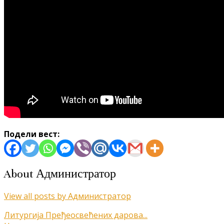
Подели вест:
About Администратор
View all posts by Администратор
Кретање
Литургија Пређеосвећених дарова...