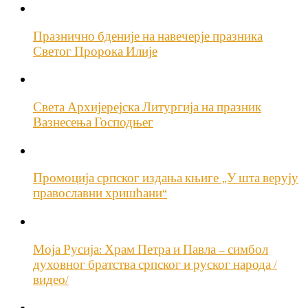
Празнично бденије на навечерје празника
Светог Пророка Илије
Света Архијерејска Литургија на празник
Вазнесења Господњег
Промоција српског издања књиге „У шта верују
православни хришћани“
Моја Русија: Храм Петра и Павла – симбол
духовног братства српског и руског народа /
видео/