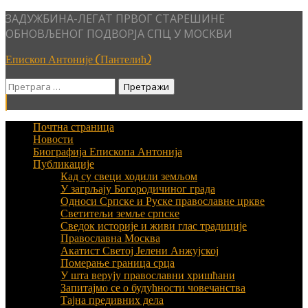
Skip
ЗАДУЖБИНА-ЛЕГАТ ПРВОГ СТАРЕШИНЕ
to
ОБНОВЉЕНОГ ПОДВОРЈА СПЦ У МОСКВИ
content
Епископ Антоније (Пантелић)
Претрага
за:
Почтна страница
Новости
Биографија Епископа Антонија
Публикације
Кад су свеци ходили земљом
У загрљају Богородичиног града
Односи Српске и Руске православне цркве
Светитељи земље српске
Сведок историје и живи глас традиције
Православна Москва
Акатист Светој Јелени Анжујској
Померање граница срца
У шта верују православни хришћани
Запитајмо се о будућности човечанства
Тајна предивних дела