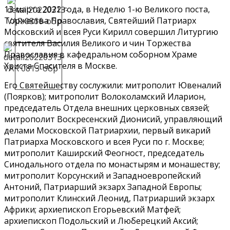
13 марта 2022 года, в Неделю 1-ю Великого поста,
Торжества Православия, Святейший Патриарх
Московский и всея Руси Кирилл совершил Литургию
святителя Василия Великого и чин Торжества
Православия в кафедральном соборном Храме
Христа Спасителя в Москве.
Его Святейшеству сослужили: митрополит Ювеналий
(Поярков); митрополит Волоколамский Иларион,
председатель Отдела внешних церковных связей;
митрополит Воскресенский Дионисий, управляющий
делами Московской Патриархии, первый викарий
Патриарха Московского и всея Руси по г. Москве;
митрополит Каширский Феогност, председатель
Синодального отдела по монастырям и монашеству;
митрополит Корсунский и Западноевропейский
Антоний, Патриарший экзарх Западной Европы;
митрополит Клинский Леонид, Патриарший экзарх
Африки; архиепископ Егорьевский Матфей;
архиепископ Подольский и Люберецкий Аксий;