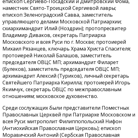
епископ Сергиево-Посадский и Дмитровский Фома,
наместник Свято-Троицкой Сергиевой лавры;
епископ Зеленоградский Савва, заместитель
управляющего делами Московской Патриархии;
схиархимандрит Илий (Ноздрин); протопресвитер
Владимир Диваков, секретарь Патриарха
Московского и всея Руси по г. Москве; протоиерей
Михаил Рязанцев, ключарь Храма Христа Спасителя;
протоиерей Николай Балашов, заместитель
председателя ОВЦС МП; архимандрит Филарет
(Булеков), заместитель председателя ОВЦС МП;
архимандрит Алексий (Туриков), личный секретарь
Святейшего Патриарха Кирилла; протоиерей Игорь
Якимчук, секретарь ОВЦС по межправославным
отношениям; московское духовенство.
Среди сослужащих были представители Поместных
Православных Церквей при Патриархе Московском и
всея Руси: митрополит Филиппопольский Нифон
(Антиохийская Православная Церковь); епископ
Моравичский Антоний (Сербская Православная