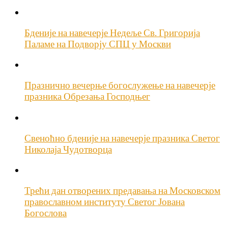
Бденије на навечерје Недеље Св. Григорија
Паламе на Подворју СПЦ у Москви
Празнично вечерње богослужење на навечерје
празника Обрезања Господњег
Свеноћно бденије на навечерје празника Светог
Николаја Чудотворца
Трећи дан отворених предавања на Московском
православном институту Светог Јована
Богослова