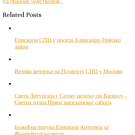
На празник чудотворне...
чланка
Related Posts
Епископи СПЦ у посети Алексадро-Невској
лаври
Велико вечерње на Подворју СПЦ у Москви
Света Литургија у Седму недељу по Васкрсу –
Светих отаца Првог васељенског сабора
Божићна порука Епископа Антонија за
Франкфуртске вести