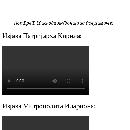
Портрет Епископа Антонија за преузимање:
Изјава Патријарха Кирила:
Изјава Митрополита Илариона: