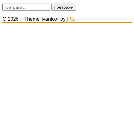
Претрага
за:
© 2026
|
Theme: ivanicof by
JRS
.