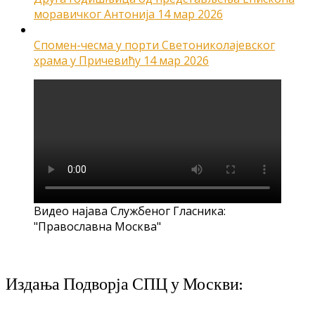
моравичког Антонија
14 мар 2026
Спомен-чесма у порти Светониколајевског
храма у Причевићу
14 мар 2026
Видео најава Службеног Гласника:
"Православна Москва"
Издања Подворја СПЦ у Москви: