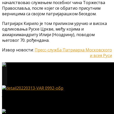
началствовао служењем посебног чина Торжества
Православља, после којег се обратио присутним
верницима са својом патријарашком беседом.
Патријарх Кирило је том приликом уручио и висока
одликовања Руске Цркве, међу којима и
ахиархимандриту Илији (Ноздрину), поводом
његовог 70. рођендана.
Извор новости:
Пресс-служба Патриарха Московского
и всея Руси