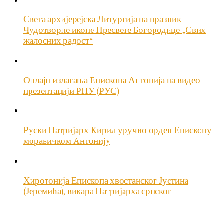
Света архијерејска Литургија на празник
Чудотворне иконе Пресвете Богородице „Свих
жалосних радост“
Онлајн излагања Епископа Антонија на видео
презентацији РПУ (РУС)
Руски Патријарх Кирил уручио орден Епископу
моравичком Антонију
Хиротонија Епископа хвостанског Јустина
(Јеремића), викара Патријарха српског