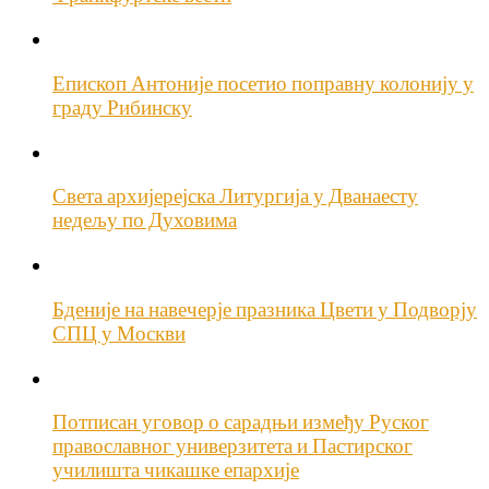
Епископ Антоније посетио поправну колонију у
граду Рибинску
Света архијерејска Литургија у Дванаесту
недељу по Духовима
Бденије на навечерје празника Цвети у Подворју
СПЦ у Москви
Потписан уговор о сарадњи између Руског
православног универзитета и Пастирског
училишта чикашке епархије