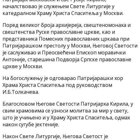
началствовао је служењем Свете Литургије у
катедралном Храму Христа Спаситеља у Москви.
Поред великог броја архијереја, свештеномонаха и
свештенства Руске православне цркве, као и
представника Помесних православних цркава при
Патријарашком престолу у Москви, Његовој Светости
је саслуживао и Преосвећени Епископ моравички
Антоније, старешина Подворја Српске православне
цркве у Москви.
На богослужењу је одговарао Патријарашки хор
Храма Христа Спаситеља под руководством
И.Б.Толкачева.
Благословом Његове Светости Патријарха Кирила, у
свим храмовима се узноси молитва за мир у свету,
што је учињено и у Храму Христа Спаситеља, одмах
након сугубе јектеније.
Након Свете Литургије, Његова Светост је