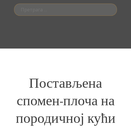
Претрага
за:
Постављена
спомен-плоча на
породичној кући