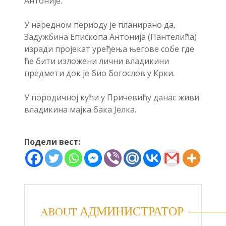
Антоније.
У наредном периоду је планирано да,
Задужбина Епископа Антонија (Пантелића)
изради пројекат уређења његове собе где
ће бити изложени лични владикини
предмети док је био богослов у Крки.
У породичној кући у Причевићу данас живи
владикина мајка бака Јелка.
Подели вест:
ABOUT АДМИНИСТРАТОР