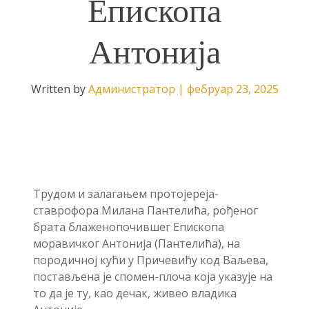
Епископа
Антонија
Written by
Администратор
|
фебруар 23, 2025
Трудом и залагањем протојереја-
ставрофора Милана Пантелића, рођеног
брата блаженопочившег Епископа
моравичког Антонија (Пантелића), на
породичној кући у Причевићу код Ваљева,
постављена је спомен-плоча која указује на
то да је ту, као дечак, живео владика