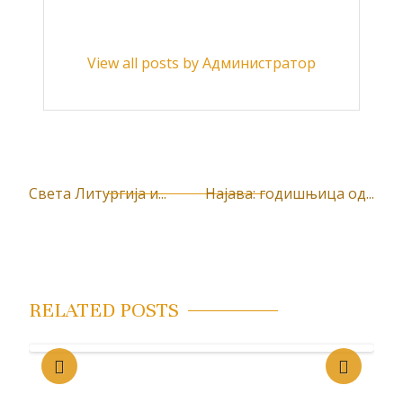
View all posts by Администратор
Света Литургија и...
Најава: годишњица од...
К
р
е
т
RELATED POSTS
а
њ
е