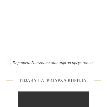
ч
л
а
н
к
а
Портрет Епископа Антонија за преузимање:
ИЗЈАВА ПАТРИЈАРХА КИРИЛА: