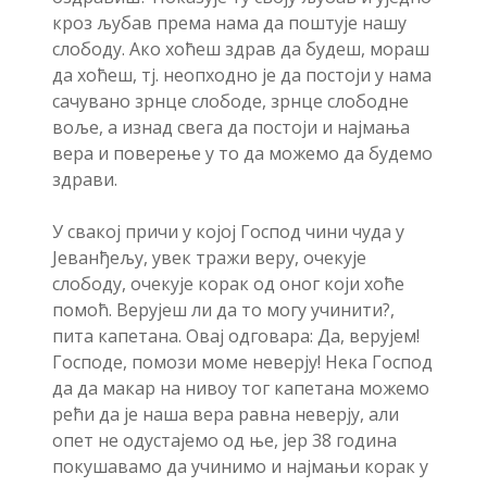
кроз љубав према нама да поштује нашу
слободу. Ако хоћеш здрав да будеш, мораш
да хоћеш, тј. неопходно је да постоји у нама
сачувано зрнце слободе, зрнце слободне
воље, а изнад свега да постоји и најмања
вера и поверење у то да можемо да будемо
здрави.
У свакој причи у којој Господ чини чуда у
Јеванђељу, увек тражи веру, очекује
слободу, очекује корак од оног који хоће
помоћ. Верујеш ли да то могу учинити?,
пита капетана. Овај одговара: Да, верујем!
Господе, помози моме неверју! Нека Господ
да да макар на нивоу тог капетана можемо
рећи да је наша вера равна неверју, али
опет не одустајемо од ње, јер 38 година
покушавамо да учинимо и најмањи корак у