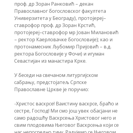
проф. др Зоран Ранковић – декан
Православног богословског факултета
Универзитета у Београду), протојереј–
ставрофор проф. др Зоран Крстић,
протојереј–ставрофор мр Јован Милановић
– ректор Каерловачке богословије); као и
протонамесник Љубомир Пријовић – в.д.
ректора Богословије у Фочи) и игуман
Севастијан из манастира Крке.
У беседи на свечаном литургијском
сабрању, предстојатељ Српске
Православне Цркве је поручио:
-Христос васкрсе! Ваистину васкрсе, браћо и
сестре, Господ! Ми смо још увек обасјани не
само радошћу Васкрсења Христовог него и
свим плодовима Његовог Васкрсења који се
нас непосредно тичу. Радујемо се Његовом