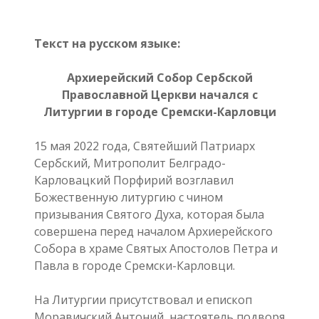
Текст на русском языке:
Архиерейский Собор Сербской
Православной Церкви начался с
Литургии в городе Сремски-Карловци
15 мая 2022 года, Святейший Патриарх
Сербский, Митрополит Белградо-
Карловацкий Порфирий возглавил
Божественную литургию с чином
призывания Святого Духа, которая была
совершена перед началом Архиерейского
Собора в храме Святых Апостолов Петра и
Павла в городе Сремски-Карловци.
На Литургии присутствовал и епископ
Моравичский Антоний, настоятель подворя