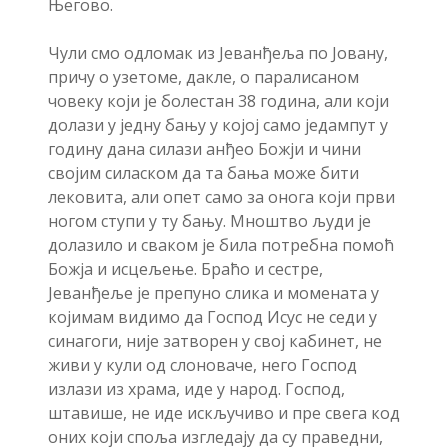
Његово.
Чули смо одломак из Јеванђеља по Јовану,
причу о узетоме, дакле, о паралисаном
човеку који је болестан 38 година, али који
долази у једну бању у којој само једампут у
годину дана силази анђео Божји и чини
својим силаском да та бања може бити
лековита, али опет само за онога који први
ногом ступи у ту бању. Мноштво људи је
долазило и сваком је била потребна помоћ
Божја и исцељење. Браћо и сестре,
Јеванђеље је препуно слика и момената у
којимам видимо да Господ Исус не седи у
синагоги, није затворен у свој кабинет, не
живи у кули од слоноваче, него Господ
излази из храма, иде у народ. Господ,
штавише, не иде искључиво и пре свега код
оних који споља изгледају да су праведни,