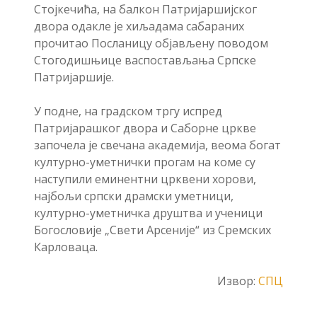
Стојкечића, на балкон Патријаршијског
двора одакле је хиљадама сабараних
прочитао Посланицу објављену поводом
Стогодишњице васпостављања Српске
Патријаршије.
У подне, на градском тргу испред
Патријарашког двора и Саборне цркве
започела је свечана академија, веома богат
културно-уметнички прогам на коме су
наступили еминентни црквени хорови,
најбољи српски драмски уметници,
културно-уметничка друштва и ученици
Богословије „Свети Арсеније“ из Сремских
Карловаца.
Извор:
СПЦ