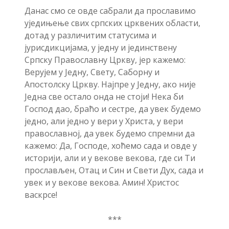
Данас смо се овде сабрали да прославимо
уједињење свих српских црквених области,
дотад у различитим статусима и
јурисдикцијама, у једну и јединствену
Српску Православну Цркву, јер кажемо:
Верујем у Једну, Свету, Саборну и
Апостолску Цркву. Најпре у Једну, ако није
Једна све остало онда не стоји! Нека би
Господ дао, браћо и сестре, да увек будемо
једно, али једно у вери у Христа, у вери
православној, да увек будемо спремни да
кажемо: Да, Господе, хоћемо сада и овде у
историји, али и у векове векова, где си Ти
прослављен, Отац и Син и Свети Дух, сада и
увек и у векове векова. Амин! Христос
васкрсе!
***