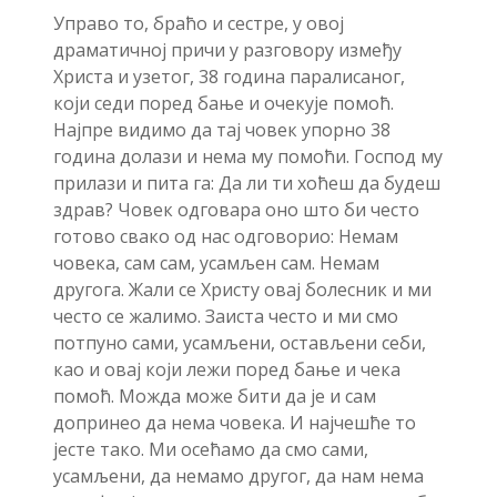
Управо то, браћо и сестре, у овој
драматичној причи у разговору између
Христа и узетог, 38 година паралисаног,
који седи поред бање и очекује помоћ.
Најпре видимо да тај човек упорно 38
година долази и нема му помоћи. Господ му
прилази и пита га: Да ли ти хоћеш да будеш
здрав? Човек одговара оно што би често
готово свако од нас одговорио: Немам
човека, сам сам, усамљен сам. Немам
другога. Жали се Христу овај болесник и ми
често се жалимо. Заиста често и ми смо
потпуно сами, усамљени, остављени себи,
као и овај који лежи поред бање и чека
помоћ. Можда може бити да је и сам
допринео да нема човека. И најчешће то
јесте тако. Ми осећамо да смо сами,
усамљени, да немамо другог, да нам нема