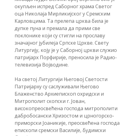
окупљен испред Саборног храма Светог
оца Николаја Мирликијског у Сремским
Карловцима. Та прелепа црква била је
дупке пуна и премала да прими све
поклонике који су стигли на прославу
значајног јубилеја Српске Цркве. Свету
Литургију, коју је у Саборној цркви служио
патријарх Порфирије, преносила је Радио-
телевизија Војводине.
На светој Литургији Његовој Светости
Патријарху су саслуживали Његово
Блаженство Архиепископ охридски и
Митрополит скопски г. Јован,
високопреосвећена господа митрополити
дабробосански Хризостом и црногорско-
приморски Јоаникије, преосвећена господа
епископи сремски Василије, будимски