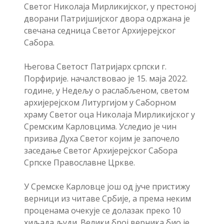
Светог Николаја Мирликијског, у престоној
дворани Патријшијског двора одржана је
свечана седница Светог Архијерејског
Сабора.
Његова Светост Патријарх српски г.
Порфирије. началствовао је 15. маја 2022.
године, у Недељу о раслабљеном, светом
архијерејском Литургијом у Саборном
храму Светог оца Николаја Мирликијског у
Сремским Карловцима. Уследио је чин
призива Духа Светог којим је започело
заседање Светог Архијерејског Сабора
Српске Православне Цркве.
У Сремске Карловце још од јуче пристижу
верници из читаве Србије, а према неким
проценама очекује се долазак преко 10
хиљада људи. Велики број верника био је