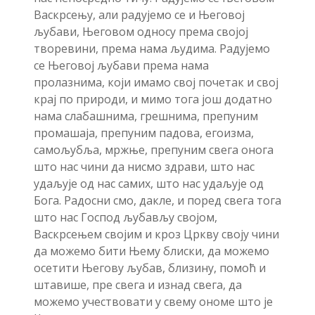
Васкрсењу, али радујемо се и Његовој
љубави, Његовом односу према својој
творевини, према нама људима. Радујемо
се Његовој љубави према нама
пролазнима, који имамо свој почетак и свој
крај по природи, и мимо тога још додатно
нама слабашнима, грешнима, препуним
промашаја, препуним падова, егоизма,
самољубља, мржње, препуним свега онога
што нас чини да нисмо здрави, што нас
удаљује од нас самих, што нас удаљује од
Бога. Радосни смо, дакле, и поред свега тога
што нас Господ љубављу својом,
Васкрсењем својим и кроз Цркву своју чини
да можемо бити Њему блиски, да можемо
осетити Његову љубав, близину, помоћ и
штавише, пре свега и изнад свега, да
можемо учествовати у свему ономе што је