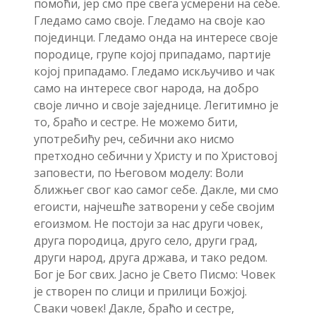
помоћи, јер смо пре свега усмерени на себе.
Гледамо само своје. Гледамо на своје као
појединци. Гледамо онда на интересе своје
породице, групе којој припадамо, партије
којој припадамо. Гледамо искључиво и чак
само на интересе свог народа, на добро
своје лично и своје заједнице. Легитимно је
то, браћо и сестре. Не можемо бити,
употребићу реч, себични ако нисмо
претходно себични у Христу и по Христовој
заповести, по Његовом моделу: Воли
ближњег свог као самог себе. Дакле, ми смо
егоисти, најчешће затворени у себе својим
егоизмом. Не постоји за нас други човек,
друга породица, друго село, други град,
други народ, друга држава, и тако редом.
Бог је Бог свих. Јасно је Свето Писмо: Човек
је створен по слици и прилици Божјој.
Сваки човек! Дакле, браћо и сестре,