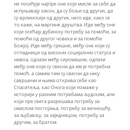
не посећује најпре оне који мисле за себе да
испуњавају закон, да су бољи од других, да
су врлинскији од других, него иде, како се
то каже, на маргине друштва. Иде међу оне
који осећају дубинску потребу за помоћи, за
помоћи од другог човека и за помоћи
Божјој. Иде међу грешне, међу оне који су
отпадници од високих социјалних статуса и
нивоа, одлази међу сиромашне, одлази
међу оне који су свесни да им је потребна
помоћ, а самим тим су свесни да нису
савршени и њима открива себе као
Спаситеља, као Онога који помаже у
историји у разним потребама људским, али
који пре свега разрешава потребу за
смислом постојања, потребу за вечношћу,
за љубављу, за заједницом, потребу за
другим, за братом.