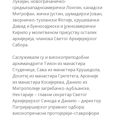
Лукијан, новограчаничко-
средњезападноамерички Лонгин, канадски
Митрофан, жички Јустин, шумадијски Јован,
зворничко-тузлански Фотије, крушевачки
Давид и буеносајрески и јужноамерички
Кирило у молитвеном присуству осталих
архијереја, чланова Светог Архијерејског
Сабора.
Саслуживали су и високопреподобни
архимандрити Тихон из манастира
Студенице, Сава из манастира Крушедола,
Доситеј из манастира Грегетега, Арсеније
из манастира Косијерева, Данило из
Митрополије загребачко-љубљанске,
Нектарије – главни секретар Светог
Архијерејског Синода и Данило – директор
Патријаршијског управног одбора;
високопречасни протојереји–ставрофори