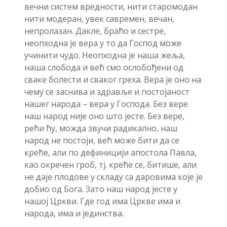
вечни систем вредности, нити старомодан
нити модеран, увек савремен, вечан,
непролазан. Дакле, браћо и сестре,
неопходна је вера у то да Господ може
учинити чудо. Неопходна је наша жеља,
наша слобода и већ смо ослобођени од
сваке болести и сваког греха. Вера је оно на
чему се заснива и здравље и постојаност
нашег народа – вера у Господа. Без вере
наш народ није оно што јесте. Без вере,
рећи ћу, можда звучи радикално, наш
народ не постоји, већ може бити да се
креће, али по дефиницији апостола Павла,
као окречен гроб, тј. креће се, битише, али
не даје плодове у складу са даровима које је
добио од Бога. Зато наш народ јесте у
нашој Цркви. Где год има Цркве има и
народа, има и јединства.