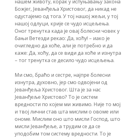
нашем животу, корак у испуњавању закона
Божјег, Јеванђеља Христовог, да никад не
одустајемо од тога. У тој нашој жељи, у тој
нашој одлуци, крије се чудо исцељења.
Оног тренутка када је овај болесни човек у
бањи Ветезди рекао: Да, хоћу! – иако је
очигледно да хоће, али је потребно и да
каже: Да, хоћу, да се види да хоће и изнутра
– тог тренутка се десило чудо исцељења.
Ми смо, браћо и сестре, најпре болесни
изнутра, духовно, јер смо одвојени од
Јеванђеља Христовог. Шта је за нас
Јеванђеље Христово? То је систем
вредности по којем ми живимо. Није то мој
и твој лични став шта мислим о овоме или
ономе. Мислим оно што мисли Господ, што
мисли Јеванђеље, а трудим се да се
уподобим том систему вредности. То је