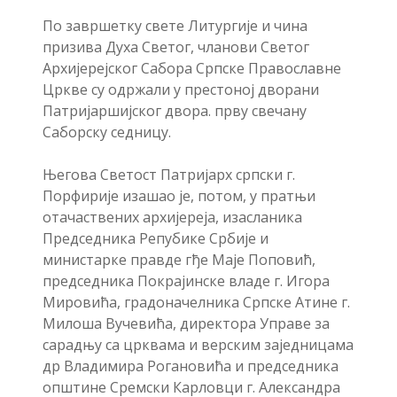
По завршетку свете Литургије и чина
призива Духа Светог, чланови Светог
Архијерејског Сабора Српске Православне
Цркве су одржали у престоној дворани
Патријаршијског двора. прву свечану
Саборску седницу.
Његова Светост Патријарх српски г.
Порфирије изашао је, потом, у пратњи
отачаствених архијереја, изасланика
Председника Репубике Србије и
министарке правде гђе Маје Поповић,
председника Покрајинске владе г. Игора
Мировића, градоначелника Српске Атине г.
Милоша Вучевића, директора Управе за
сарадњу са црквама и верским заједницама
др Владимира Рогановића и председника
општине Сремски Карловци г. Александра