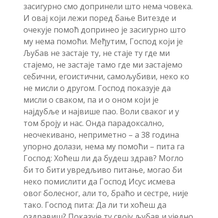
засигурно смо допринели што нема човека.
И овај који лежи поред бање Витезде и
очекује помоћ допринео је засигурно што
му нема помоћи. Међутим, Господ који је
Љубав не застаје ту, не стаје ту где ми
стајемо, не застаје тамо где ми застајемо
себични, егоистични, самољубиви, неко ко
не мисли о другом. Господ показује да
мисли о сваком, па и о оном који је
најдубље и највише пао. Воли сваког и у
том броју и нас. Онда парадоксално,
неочекивано, неприметно – а 38 година
упорно долази, нема му помоћи – пита га
Господ: Хоћеш ли да будеш здрав? Могло
би то бити увредљиво питање, могао би
неко помислити да Господ Исус исмева
овог болесног, али то, браћо и сестре, није
тако. Господ пита: Да ли ти хоћеш да
оздравиш? Показује ту своју љубав и уједно