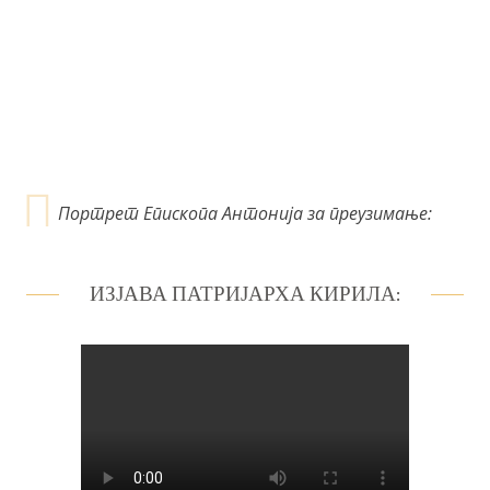
а
н
к
а
Портрет Епископа Антонија за преузимање:
ИЗЈАВА ПАТРИЈАРХА КИРИЛА: