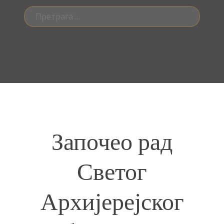
Претрага
за:
Започео рад
Светог
Архијерејског