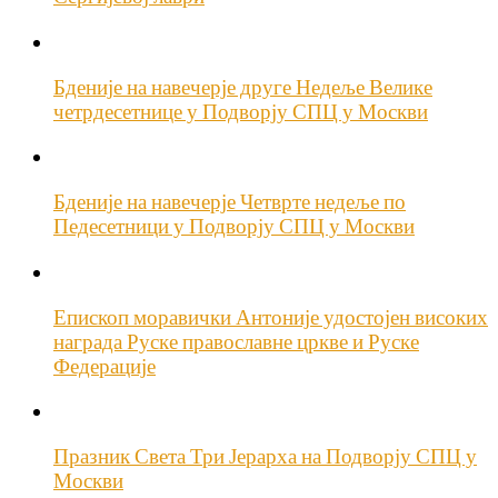
Бденије на навечерје друге Недеље Велике
четрдесетнице у Подворју СПЦ у Москви
Бденије на навечерје Четврте недеље по
Педесетници у Подворју СПЦ у Москви
Епископ моравички Антоније удостојен високих
награда Руске православне цркве и Руске
Федерације
Празник Света Три Јерарха на Подворју СПЦ у
Москви