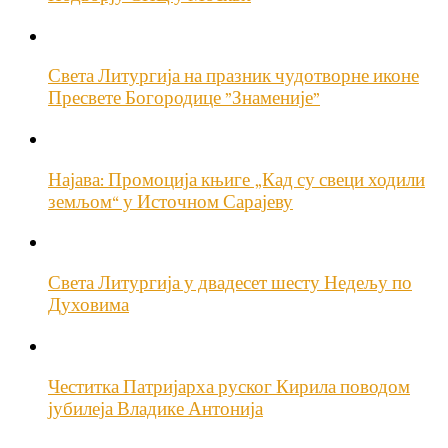
Света Литургија на празник чудотворне иконе
Пресвете Богородице ”Знаменије”
Најава: Промоција књиге „Кад су свеци ходили
земљом“ у Источном Сарајеву
Света Литургија у двадесет шесту Недељу по
Духовима
Честитка Патријарха руског Кирила поводом
јубилеја Владике Антонија