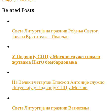
чланка
Related Posts
Света Литургија на празник Рођења Светог
Јована Крститеља – Ивандан
У Подворју СПЦ у Москви служен помен
жртвама НATO бомбардовања
На Велики четвртак Епископ Антоније служио
Литургију у Подворју СПЦ у Москви
Света Литургија на празник Вазнесења