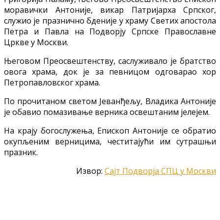
моравички Антоније, викар Патријарха Српског,
служио је празнично бденије у храму Светих апостола
Петра и Павла на Подворју Српске Православне
Цркве у Москви.
Његовом Преосвештенству, саслуживало је братство
овога храма, док је за певницом одговарао хор
Петропавловског храма.
По прочитаном светом Јеванђељу, Владика Антоније
је обавио помазивање верника освештаним јелејем.
На крају богослужења, Епископ Антоније се обратио
окупљеним верницима, честитајући им сутрашњи
празник.
Извор:
Сајт Подворја СПЦ у Москви