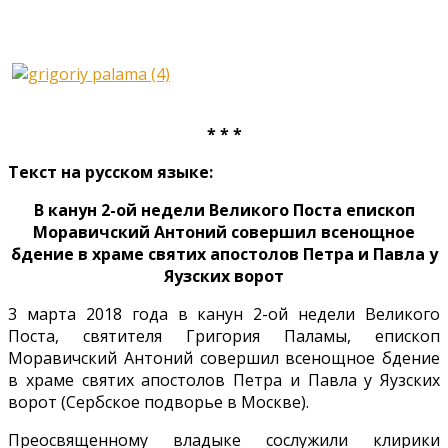
* * *
Текст на русском языке:
В канун 2-ой недели Великого Поста епископ
Моравичский Антоний совершил всенощное
бдение в храме святих апостолов Петра и Павла у
Яузских ворот
3 марта 2018 года в канун 2-ой недели Великого
Поста, святителя Григория Паламы, епископ
Моравичский Антоний совершил всенощное бдение
в храме святих апостолов Петра и Павла у Яузских
ворот (Сербское подворье в Москве).
Преосвященному владыке сослужили клирики