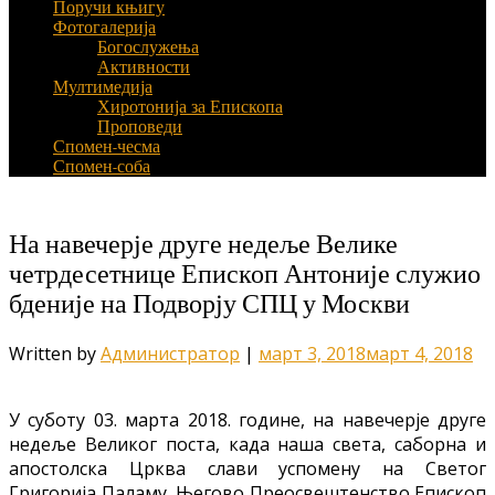
Поручи књигу
Фотогалерија
Богослужења
Активности
Мултимедија
Хиротонија за Епископа
Проповеди
Спомен-чесма
Спомен-соба
На навечерје друге недеље Велике
четрдесетнице Епископ Антоније служио
бденије на Подворју СПЦ у Москви
Written by
Администратор
|
март 3, 2018
март 4, 2018
У суботу 03. марта 2018. године, на навечерје друге
недеље Великог поста, када наша света, саборна и
апостолска Црква слави успомену на Светог
Григорија Паламу, Његово Преосвештенство Епископ