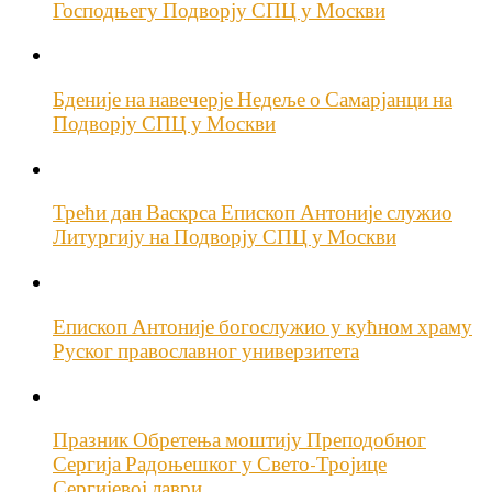
Господњегу Подворју СПЦ у Москви
Бденије на навечерје Недеље о Самарјанци на
Подворју СПЦ у Москви
Трећи дан Васкрса Епископ Антоније служио
Литургију на Подворју СПЦ у Москви
Епископ Антоније богослужио у кућном храму
Руског православног универзитета
Празник Обретења моштију Преподобног
Сергија Радоњешког у Свето-Тројице
Сергијевој лаври