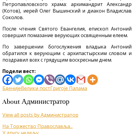
Петропавловского храма: архимандрит Александр
(Котов), иерей Олег Вышинский и диакон Владислав
Соколов.
После чтения Святого Евангелия, епископ Антоний
совершил помазание верующих освященным елеем.
По завершении богослужения владыка Антоний
обратился к верующим с архипастырским словом и
поздравил всех с грядущим воскресным днем.
Подели вест:
Бденије
Велики пост
Григоје Палама
About Администратор
View all posts by Администратор
Кретање
На Торжество Православља...
У другу недељу...