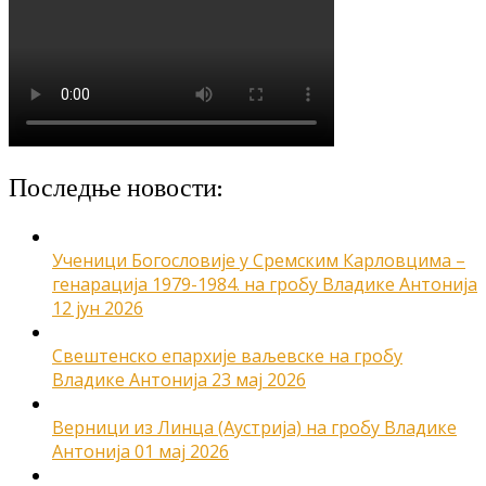
Последње новости:
Ученици Богословије у Сремским Карловцима –
генарација 1979-1984. на гробу Владике Антонија
12 јун 2026
Свештенско епархије ваљевске на гробу
Владике Антонија
23 мај 2026
Верници из Линца (Аустрија) на гробу Владике
Антонија
01 мај 2026