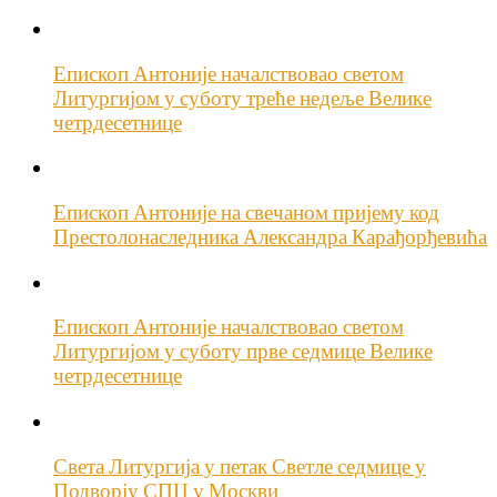
Епископ Антоније началствовао светом
Литургијом у суботу треће недеље Велике
четрдесетнице
Епископ Антоније на свечаном пријему код
Престолонаследника Александра Карађорђевића
Епископ Антоније началствовао светом
Литургијом у суботу прве седмице Велике
четрдесетнице
Света Литургија у петак Светле седмице у
Подворју СПЦ у Москви