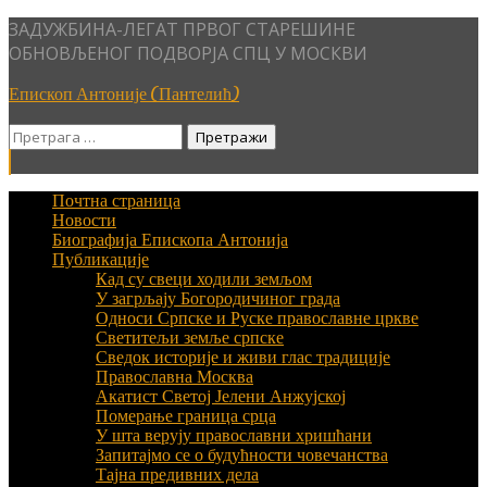
Skip
ЗАДУЖБИНА-ЛЕГАТ ПРВОГ СТАРЕШИНЕ
to
ОБНОВЉЕНОГ ПОДВОРЈА СПЦ У МОСКВИ
content
Епископ Антоније (Пантелић)
Претрага
за:
Почтна страница
Новости
Биографија Епископа Антонија
Публикације
Кад су свеци ходили земљом
У загрљају Богородичиног града
Односи Српске и Руске православне цркве
Светитељи земље српске
Сведок историје и живи глас традиције
Православна Москва
Акатист Светој Јелени Анжујској
Померање граница срца
У шта верују православни хришћани
Запитајмо се о будућности човечанства
Тајна предивних дела