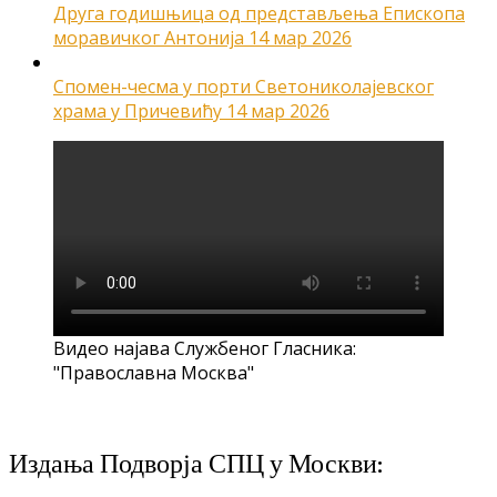
Друга годишњица од представљења Епископа
моравичког Антонија
14 мар 2026
Спомен-чесма у порти Светониколајевског
храма у Причевићу
14 мар 2026
Видео најава Службеног Гласника:
"Православна Москва"
Издања Подворја СПЦ у Москви: