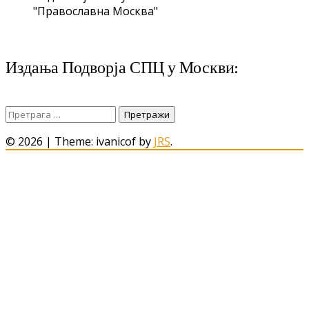
"Православна Москва"
Издања Подворја СПЦ у Москви:
Претрага
за:
© 2026
|
Theme: ivanicof by
JRS
.