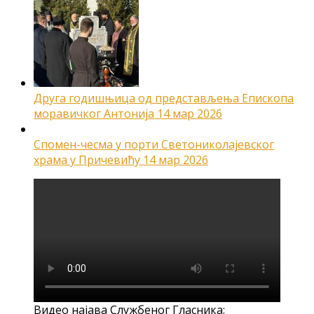
Друга годишњица од представљења Епископа
моравичког Антонија
14 мар 2026
Спомен-чесма у порти Светониколајевског
храма у Причевићу
14 мар 2026
Видео најава Службеног Гласника: