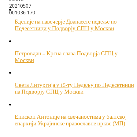
Бденије на навечерје Дванаесте недеље по
Педесетници у Подворју СПЦ у Москви
Петровдан – Крсна слава Подворја СПЦ у
Москви
Света Литургија у 15-ту Недељу по Педесетници
на Подворју СПЦ у Москви
Епископ Антоније на свечаностима у балтској
епархији Украјинске православне цркве (МП)