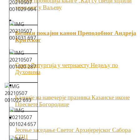
Најава: промоција књиге „Кад су свеци ходили
земљом“ у Ваљеву
Велики покајни канон Преподобног Андреја
Критског
Света Литургија у четрнаесту Недељу по
Духовима
Бденије на навечерје празника Казанске иконе
Пресвете Богородице
Јесење заседање Светог Архијерејског Сабора
СПЦ