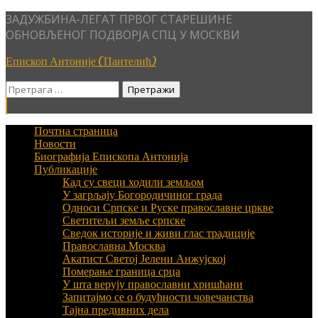
Skip
ЗАДУЖБИНА-ЛЕГАТ ПРВОГ СТАРЕШИНЕ
to
ОБНОВЉЕНОГ ПОДВОРЈА СПЦ У МОСКВИ
content
Епископ Антоније (Пантелић)
Претрага
за:
Почтна страница
Новости
Биографија Епископа Антонија
Публикације
Кад су свеци ходили земљом
У загрљају Богородичиног града
Односи Српске и Руске православне цркве
Светитељи земље српске
Сведок историје и живи глас традиције
Православна Москва
Акатист Светој Јелени Анжујској
Померање граница срца
У шта верују православни хришћани
Запитајмо се о будућности човечанства
Тајна предивних дела