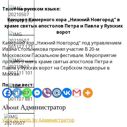
Текст на русском языке:
Концерт Камерного хора „Нижний Новгород“ в
храме святых апостолов Петра и Павла у Яузских
ворот
Камерний хор „Нижний Новгород“ под управлением
Ивана Стольникова принял участие В 20-м
Московском Пасхальном фестивале. Мероприятие
прошло 3 мая в храме святых апостолов Петра и
Павла у Яузских ворот на Сербском подворье в
Москве.
Подели вест:
About Администратор
View all posts by Администратор