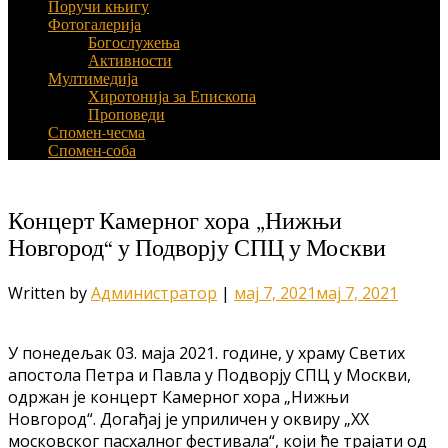
Поручи књигу
Фотогалерија
Богослужења
Активности
Мултимедија
Хиротонија за Епископа
Проповеди
Спомен-чесма
Спомен-соба
Концерт Камерног хора „Нижњи
Новгород“ у Подворју СПЦ у Москви
Written by
Администратор
|
мај 7, 2021
мај 7, 2021
У понедељак 03. маја 2021. године, у храму Светих
апостола Петра и Павла у Подворју СПЦ у Москви,
одржан је концерт Камерног хора „Нижњи
Новгород“. Догађај је уприличен у оквиру „ХХ
московског пасхалног фестивала“, који ће трајати од