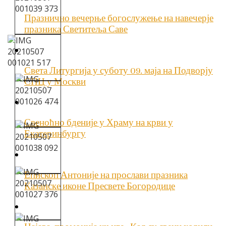
Празнично вечерње богослужење на навечерје
празника Светитеља Саве
Света Литургија у суботу 09. маја на Подворју
СПЦ у Москви
Свеноћно бденије у Храму на крви у
Екатеринбургу
Епископ Антоније на прослави празника
Казанске иконе Пресвете Богородице