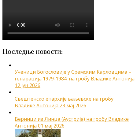
Последње новости:
Ученици Богословије у Сремским Карловцима –
генарација 1979-1984. на гробу Владике Антонија
12 јун 2026
Свештенско епархије ваљевске на гробу
Владике Антонија
23 мај 2026
Верници из Линца (Аустрија) на гробу Владике
Антонија
01 мај 2026