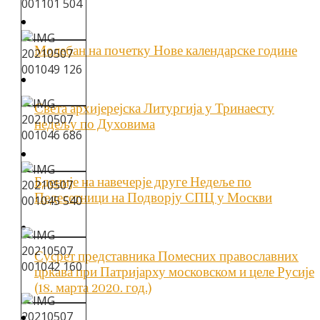
Молебан на почетку Нове календарске године
Света архијерејска Литургија у Тринаесту
недељу по Духовима
Бденије на навечерје друге Недеље по
Педесетници на Подворју СПЦ у Москви
Сусрет представника Помесних православних
цркава при Патријарху московском и целе Русије
(18. марта 2020. год.)