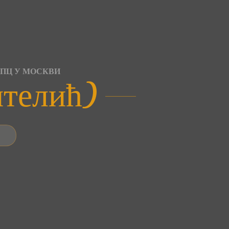
СПЦ У МОСКВИ
нтелић)