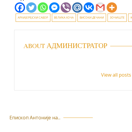
АРХИЈЕРЕЈСКИ САБОР
ВЕЛИКА ХОЧА
ВИСОКИ ДЕЧАНИ
ЗОЧИШТЕ
ABOUT АДМИНИСТРАТОР
View all pos
Епископ Антоније на...
К
р