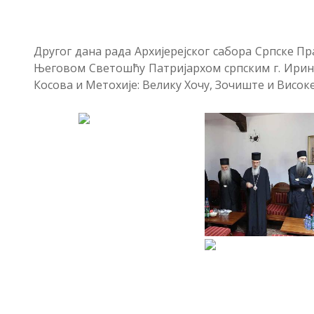
Другог дана рада Архијерејског сабора Српске Пр
Његовом Светошћу Патријархом српским г. Ирине
Косова и Метохије: Велику Хочу, Зочиште и Висок