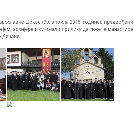
авославне Цркве (30. априла 2018. године), предвођени
јем, архијереји су имали прилику да посете манастире
е Дечане.