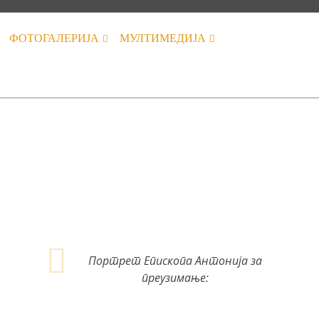
ФОТОГАЛЕРИЈА
МУЛТИМЕДИЈА
Портрет Епископа Антонија за
преузимање: