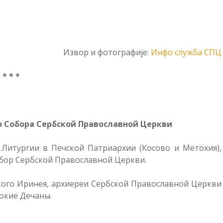
Извор и фотографије:
Инфо служба СПЦ
* * *
о Собора Сербской Православной Церкви
й Литургии в Печской Патриархии (Косово и Метохия),
бор Сербской Православной Церкви.
ого Иринея, архиереи Сербской Православной Церкви
окие Дечаны.