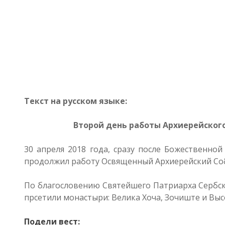
Текст на русском языке:
Второй день работы Архиерейског
30 апреля 2018 года, сразу после Божественно
продолжил работу Освященный Архиерейский Со
По благословению Святейшего Патриарха Сербск
прсетили монастыри: Велика Хоча, Зочиште и Выс
Подели вест: