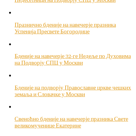
Педесетници на Подворју СПЦ у Москви
Празнично бденије на навечерје празника
Успенија Пресвете Богородице
Бденије на навечерје 32-ге Недеље по Духовима
на Подворју СПЦ у Москви
Бденије на подворју Православне цркве чешких
земаља и Словачке у Москви
Свеноћно бденије на навечерје празника Свете
великомученице Екатерине