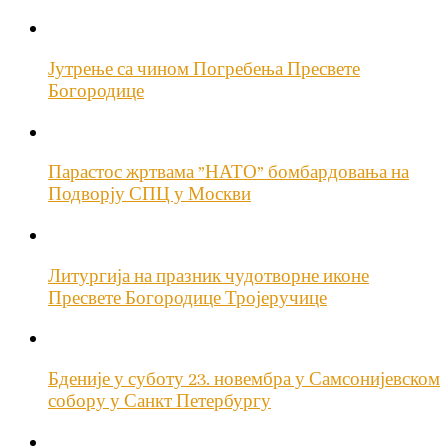
Јутрење са чином Погребења Пресвете
Богородице
Парастос жртвама ”НАТО” бомбардовања на
Подворју СПЦ у Москви
Литургија на празник чудотворне иконе
Пресвете Богородице Тројеручице
Бденије у суботу 23. новембра у Самсонијевском
собору у Санкт Петербургу