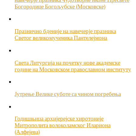
Богородице Богољубске (Московске)
Празнично бденије на навечерје празника
Светог великомученика Пантелејмона
Света Литургија на почетку нове академске
године на Московском православном институту
Јутрење Велике суботе са чином погребења
Годишњица архијерејске хиротоније
Митрополита волоколамског Илариона
(Алфејева)