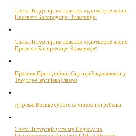
Света Литургија на празник чудотворне иконе
Пресвете Богородице ”Знаменије”
Света Литургија на празник чудотворне иконе
Пресвете Богородице ”Знаменије”
Празник Преподобног Сергија Радоњешког у
Тројице-Сергијевој лаври
Јутрење Велике суботе са чином погребења
Света Литургија у 28-му Недељу по