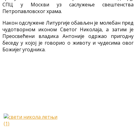
СПЦ у Москви уз саслужење свештенства
Петропавловског храма.
Након одслужене Литургије обављен је молебан пред
чудотворном иконом Светог Николаја, а затим је
Преосвећени владика Антоније одржао пригодну
беседу у којој је говорио о животу и чудесима овог
Божијег угодника.