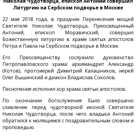
Николая Чудотворца, епископ Антоний совершил
Литургию на Сербском подворье в Москве
22 мая 2018 года, в праздник Перенесения мощей
Святителя Николая Чудотворца, Преосвященный
Антоний, епископ Моравичский, совершил
Божественную литургию в храме святых апостолов
Петра и Павла на Сербском подворье в Москве.
Его Преосвященству сослужило духовенство
Петропавловского храма: архимандрит Александр
(Котов), протоиерей Димитрий Калашников, иерей
Олег Вышинский и диакон Владислав Соколов.
Песнопения исполнил хор храма святых апостолов.
По окончании богослужения было совершено
славление перед чудотворной иконой Святителя
Николая Чудотворца, после чего владыка Антоний
обратился к молящимся с поздравительным словом и
проповедью.