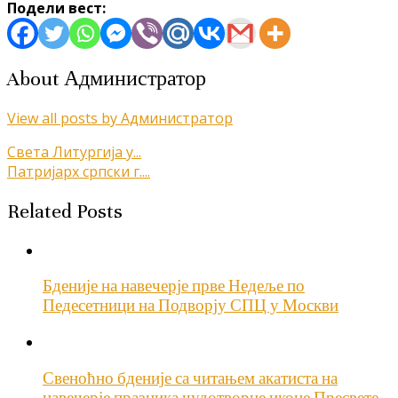
Подели вест:
About Администратор
View all posts by Администратор
Кретање
Света Литургија у...
Патријарх српски г....
чланка
Related Posts
Бденије на навечерје прве Недеље по
Педесетници на Подворју СПЦ у Москви
Свеноћно бденије са читањем акатиста на
навечерје празника чудотворне иконе Пресвете