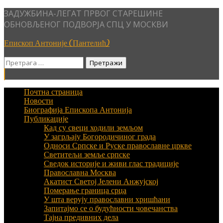
Skip
ЗАДУЖБИНА-ЛЕГАТ ПРВОГ СТАРЕШИНЕ
to
ОБНОВЉЕНОГ ПОДВОРЈА СПЦ У МОСКВИ
content
Епископ Антоније (Пантелић)
Претрага
за:
Почтна страница
Новости
Биографија Епископа Антонија
Публикације
Кад су свеци ходили земљом
У загрљају Богородичиног града
Односи Српске и Руске православне цркве
Светитељи земље српске
Сведок историје и живи глас традиције
Православна Москва
Акатист Светој Јелени Анжујској
Померање граница срца
У шта верују православни хришћани
Запитајмо се о будућности човечанства
Тајна предивних дела