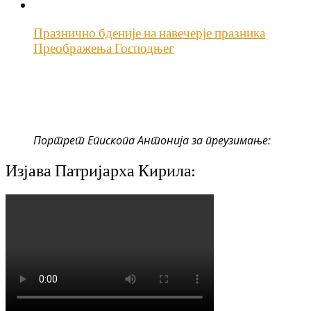
Празнично бденије на навечерје празника
Преображења Господњег
Портрет Епископа Антонија за преузимање:
Изјава Патријарха Кирила: