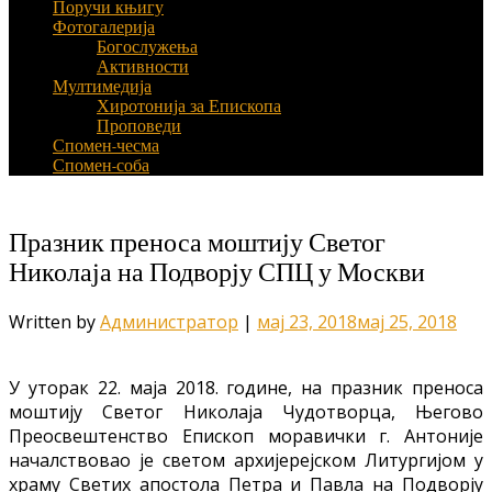
Поручи књигу
Фотогалерија
Богослужења
Активности
Мултимедија
Хиротонија за Епископа
Проповеди
Спомен-чесма
Спомен-соба
Празник преноса моштију Светог
Николаја на Подворју СПЦ у Москви
Written by
Администратор
|
мај 23, 2018
мај 25, 2018
У уторак 22. маја 2018. године, на празник преноса
моштију Светог Николаја Чудотворца, Његово
Преосвештенство Епископ моравички г. Антоније
началствовао је светом архијерејском Литургијом у
храму Светих апостола Петра и Павла на Подворју