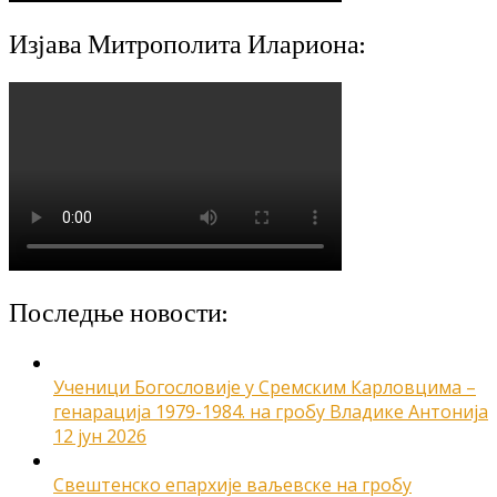
Изјава Митрополита Илариона:
Последње новости:
Ученици Богословије у Сремским Карловцима –
генарација 1979-1984. на гробу Владике Антонија
12 јун 2026
Свештенско епархије ваљевске на гробу