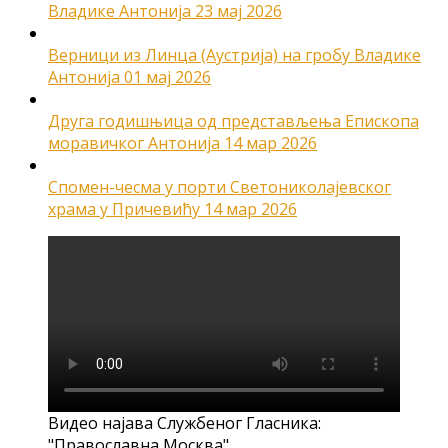
Владике Антонија
23 мај 2026
Верници из Линца (Аустрија) на гробу Владике
Антонија
01 мај 2026
Друга годишњица од представљења Епископа
моравичког Антонија
14 мар 2026
Спомен-чесма у порти Светониколајевског
храма у Причевићу
14 мар 2026
Видео најава Службеног Гласника:
"Православна Москва"