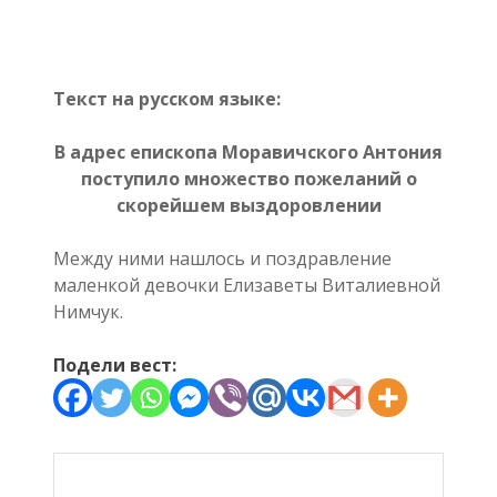
Текст на русском языке:
В адрес епископа Моравичского Антония
поступило множество пожеланий о
скорейшем выздоровлении
Между ними нашлось и поздравление
маленкой девочки Елизаветы Виталиевной
Нимчук.
Подели вест: