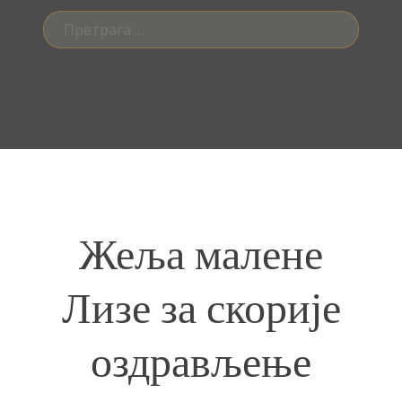
Претрага
за:
Жеља малене
Лизе за скорије
оздрављење