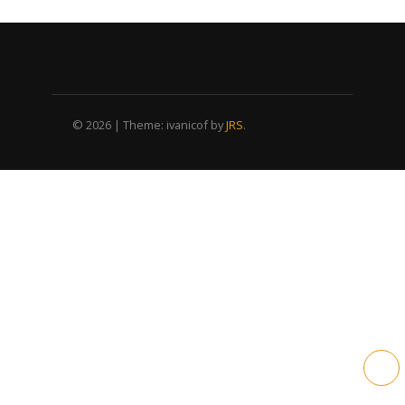
© 2026
|
Theme: ivanicof by
JRS
.