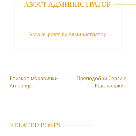
ABOUT АДМИНИСТРАТОР
View all posts by Администратор
Епископ моравички
Преподобни Сергије
К
Антоније:...
Радоњешки...
р
е
т
а
RELATED POSTS
њ