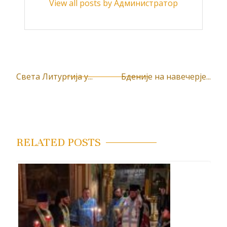
View all posts by Администратор
Света Литургија у...
Бденије на навечерје...
К
р
е
т
RELATED POSTS
а
њ
е
ч
л