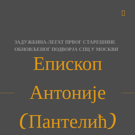
Skip
to
content
ЗАДУЖБИНА-ЛЕГАТ ПРВОГ СТАРЕШИНЕ
ОБНОВЉЕНОГ ПОДВОРЈА СПЦ У МОСКВИ
Епископ
Антоније
(Пантелић)