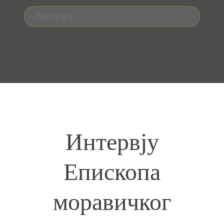
Претрага
за:
Интервју
Епископа
моравичког