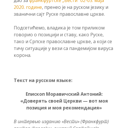
дао за
франкфуртске „Вести“ 02-03. маја
2020. године
, пренео је на руском језику и
званични сајт Руске православне цркве.
Подсетићемо, владика је том приликом
говорио о позицији и ставу, како Руске,
тако и Српске православне цркве, а који се
тичу ситуације у вези са пандемијом вируса
корона.
Текст на русском языке:
Епископ Моравичский Антоний:
«Доверять своей Церкви — вот моя
позиция и моя рекомендация»
В интервью изданию «Вести» (Франкфурт)