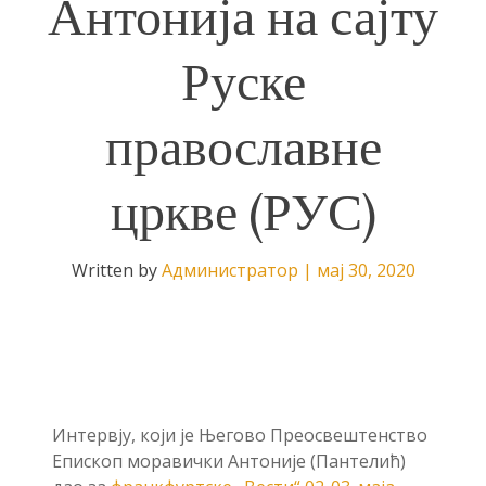
Антонија на сајту
Руске
православне
цркве (РУС)
Written by
Администратор
|
мај 30, 2020
Интервју, који је Његово Преосвештенство
Епископ моравички Антоније (Пантелић)