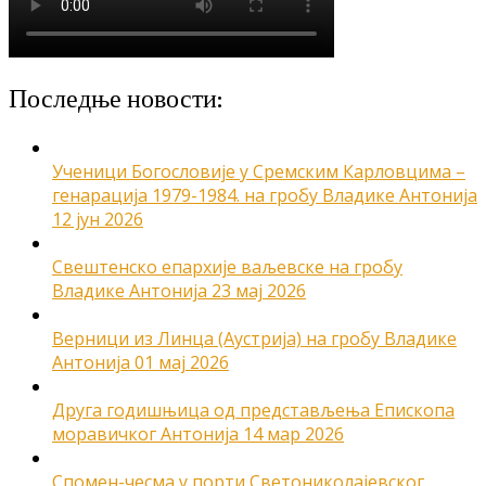
Последње новости:
Ученици Богословије у Сремским Карловцима –
генарација 1979-1984. на гробу Владике Антонија
12 јун 2026
Свештенско епархије ваљевске на гробу
Владике Антонија
23 мај 2026
Верници из Линца (Аустрија) на гробу Владике
Антонија
01 мај 2026
Друга годишњица од представљења Епископа
моравичког Антонија
14 мар 2026
Спомен-чесма у порти Светониколајевског