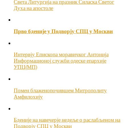
Света Литургија на празник Силаска Светог
Духа на апостоле
Прво бденије у Подворју СПЦ у Москви
Интервју Епископа моравичког Антонија
Информационој служби одеске епархије
УПЦ(МП)
Помен блаженопочившем Митрополиту
Амфилохију
Бденије на навечерје недеље о раслабљеном на
Подворју СПЦ у Москви