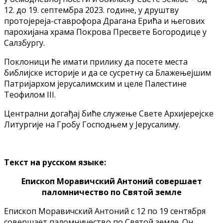
12. до 19. септембра 2023. године, у друштву
протојереја-ставрофора Драгана Ерића и његових
парохијана храма Покрова Пресвете Богородице у
Салзбургу.
Поклоници ће имати прилику да посете места
библијске историје и да се сусретну са Блажењејшим
Патријархом јерусалимским и целе Палестине
Теофилом III.
Централни догађај биће служење Свете Архијерејске
Литургије на Гробу Господњем у Јерусалиму.
Текст на русском языке:
Епископ Моравичский Антоний совершает
паломничество по Святой земле
Епископ Моравичский Антоний с 12 по 19 сентября
совершает паломничество по Святой земле. Он