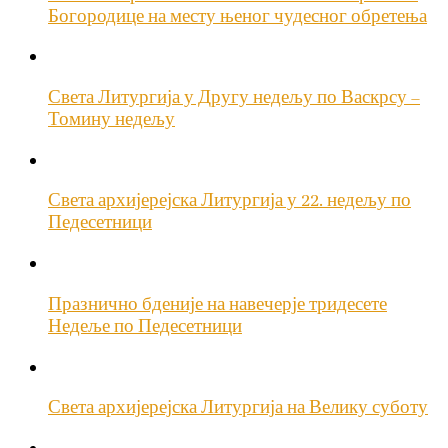
Богородице на месту њеног чудесног обретења
Света Литургија у Другу недељу по Васкрсу –
Томину недељу
Света архијерејска Литургија у 22. недељу по
Педесетници
Празнично бденије на навечерје тридесете
Недеље по Педесетници
Света архијерејска Литургија на Велику суботу