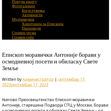
Поручи књигу
Фотогалерија
Богослужења
Активности
Мултимедија
Хиротонија за Епископа
Проповеди
Спомен-чесма
Спомен-соба
Епископ моравички Антоније борави у
осмодневној посети и обиласку Свете
Земље
Written by
Администратор
|
септембар 17,
2023
септембар 17, 2023
Његово Преосвештенство Епископ моравички
Антоније, старешина Подворја СПЦ у Москви, борави
у осмодневној посети и обиласку Свете Земље – од