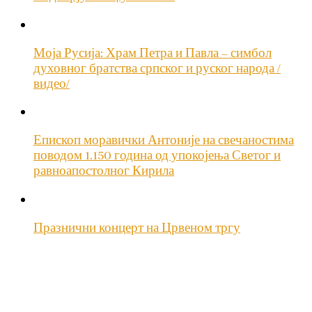
Моја Русија: Храм Петра и Павла – симбол
духовног братства српског и руског народа /
видео/
Епископ моравички Антоније на свечаностима
поводом 1.150 година од упокојења Светог и
равноапостолног Кирила
Празнични концерт на Црвеном тргу