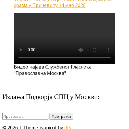
храма у Причевићу
14 мар 2026
Видео најава Службеног Гласника:
"Православна Москва"
Издања Подворја СПЦ у Москви:
Претрага
за:
© 2026
|
Theme: ivanicof by
JRS
.