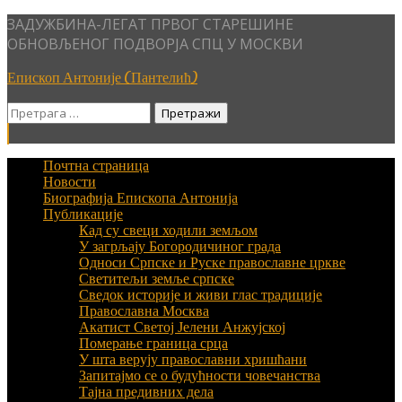
Skip
ЗАДУЖБИНА-ЛЕГАТ ПРВОГ СТАРЕШИНЕ
to
ОБНОВЉЕНОГ ПОДВОРЈА СПЦ У МОСКВИ
content
Епископ Антоније (Пантелић)
Претрага
за:
Почтна страница
Новости
Биографија Епископа Антонија
Публикације
Кад су свеци ходили земљом
У загрљају Богородичиног града
Односи Српске и Руске православне цркве
Светитељи земље српске
Сведок историје и живи глас традиције
Православна Москва
Акатист Светој Јелени Анжујској
Померање граница срца
У шта верују православни хришћани
Запитајмо се о будућности човечанства
Тајна предивних дела