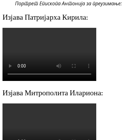
Портрет Епископа Антонија за преузимање:
Изјава Патријарха Кирила:
Изјава Митрополита Илариона: