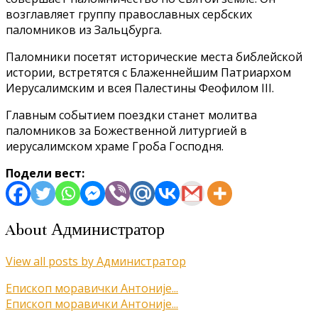
возглавляет группу православных сербских
паломников из Зальцбурга.
Паломники посетят исторические места библейской
истории, встретятся с Блаженнейшим Патриархом
Иерусалимским и всея Палестины Феофилом III.
Главным событием поездки станет молитва
паломников за Божественной литургией в
иерусалимском храме Гроба Господня.
Подели вест:
About Администратор
View all posts by Администратор
Кретање
Епископ моравички Антоније...
Епископ моравички Антоније...
чланка