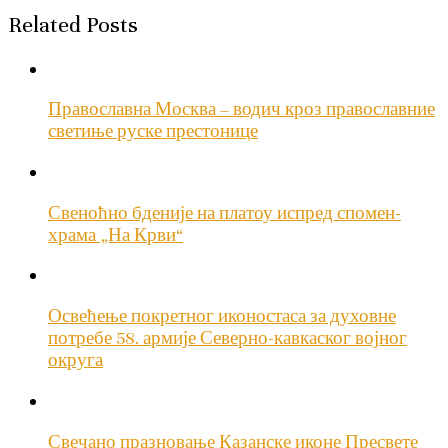
Related Posts
Православна Москва – водич кроз православние
светиње руске престонице
Свеноћно бденије на платоу испред спомен-
храма „На Крви“
Освећење покретног иконостаса за духовне
потребе 58. армије Северно-кавкаског војног
округа
Свечано празновање Казанске иконе Пресвете