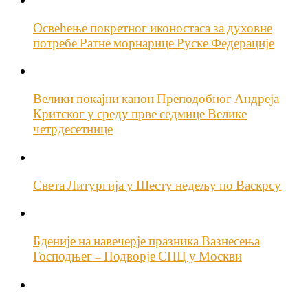
Освећење покретног иконостаса за духовне
потребе Ратне морнарице Руске Федерације
Велики покајни канон Преподобног Андреја
Критског у среду прве седмице Велике
четрдесетнице
Света Литургија у Шесту недељу по Васкрсу
Бденије на навечерје празника Вазнесења
Господњег – Подворје СПЦ у Москви