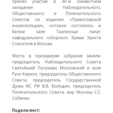
принял участие в 30-м совместном
заседании Наблюдательного,
Общественного и Попечительского
Советов по изданию «Православной
энциклопедии», которое состоялось в
Белом зале Трапезных палат
кафедрального соборного Храма Христа
Спасителя в Москве.
Места в президиуме собрания заняли:
председатель Наблюдательного Совета
Святейший Патриарх Московский и всея
Руси Кирилл, председатель Общественного
Совета, председатель Государственной
Думы ФС РФ В.В. Володин, председатель
Попечительского Совета, мэр Москвы С.С.
Собянин.
Подели вест: