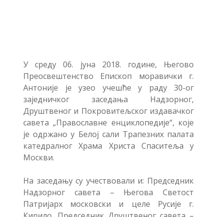
У среду 06. јуна 2018. године, Његово
Преосвештенство Епископ моравички г.
Антоније је узео учешће у раду 30-ог
заједничког заседања Надзорног,
Друштвеног и Покровитељског издавачког
савета „Православне енциклопедије“, које
је одржано у Белој сали Трапезних палата
катедралног Храма Христа Спаситеља у
Москви.
На заседању су учествовали и: Председник
Надзорног савета – Његова Светост
Патријарх московски и целе Русије г.
Кирило, Председник Друштвеног савета –