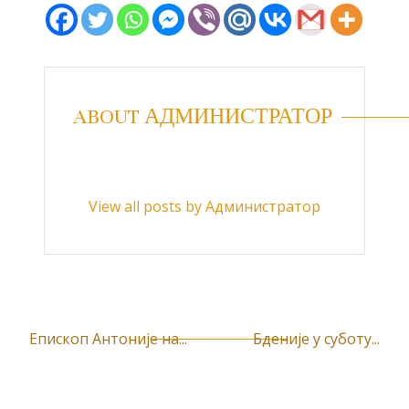
ABOUT АДМИНИСТРАТОР
View all posts by Администратор
Епископ Антоније на...
Бденије у суботу...
К
р
е