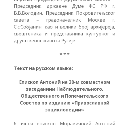
Председник државне Думе ФС РФ г.
В.В.Володин, Председник Покровитељског
савета – градоначелник Москве г.
С.с.Собјанин, као и велики број архијереја,
свештеника и представника културног и
друштвеног живота Русије.
* * *
Текст на русском языке:
Епископ Антоний на 30-м совместном
заседаниии Наблюдательного,
Общественного и Попечительского
Советов по изданию «Православной
энциклопедии»
6 июня епископ Моравичский Антоний