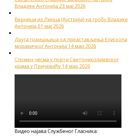
Владике Антонија
23 мај 2026
Верници из Линца (Аустрија) на гробу Владике
Антонија
01 мај 2026
Друга годишњица од представљења Епископа
моравичког Антонија
14 мар 2026
Спомен-чесма у порти Светониколајевског
храма у Причевићу
14 мар 2026
Видео најава Службеног Гласника: