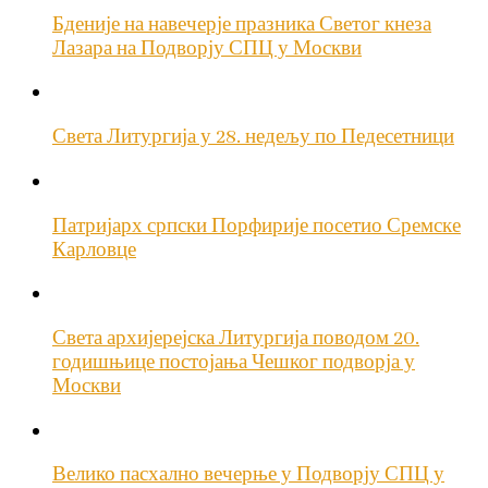
Бденије на навечерје празника Светог кнеза
Лазара на Подворју СПЦ у Москви
Света Литургија у 28. недељу по Педесетници
Патријарх српски Порфирије посетио Сремске
Карловце
Света архијерејска Литургија поводом 20.
годишњице постојања Чешког подворја у
Москви
Велико пасхално вечерње у Подворју СПЦ у