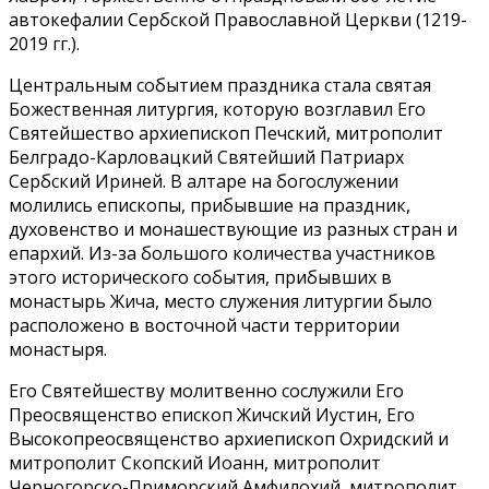
автокефалии Сербской Православной Церкви (1219-
2019 гг.).
Центральным событием праздника стала святая
Божественная литургия, которую возглавил Его
Святейшество архиепископ Печский, митрополит
Белградо-Карловацкий Святейший Патриарх
Сербский Ириней. В алтаре на богослужении
молились епископы, прибывшие на праздник,
духовенство и монашествующие из разных стран и
епархий. Из-за большого количества участников
этого исторического события, прибывших в
монастырь Жича, место служения литургии было
расположено в восточной части территории
монастыря.
Его Святейшеству молитвенно сослужили Его
Преосвященство епископ Жичский Иустин, Его
Высокопреосвященство архиепископ Охридский и
митрополит Скопский Иоанн, митрополит
Черногорско-Приморский Амфилохий, митрополит