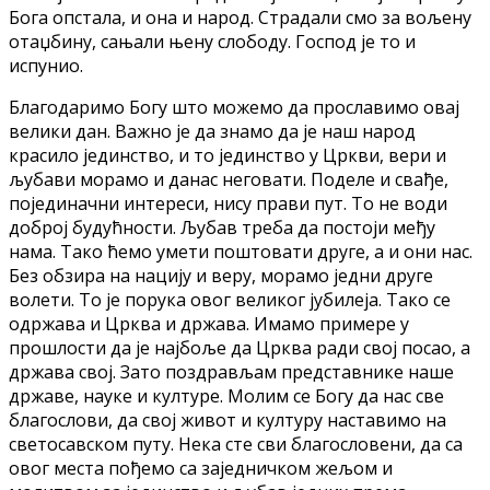
Бога опстала, и она и народ. Страдали смо за вољену
отаџбину, сањали њену слободу. Господ је то и
испунио.
Благодаримо Богу што можемо да прославимо овај
велики дан. Важно је да знамо да је наш народ
красило јединство, и то јединство у Цркви, вери и
љубави морамо и данас неговати. Поделе и свађе,
појединачни интереси, нису прави пут. То не води
доброј будућности. Љубав треба да постоји међу
нама. Тако ћемо умети поштовати друге, а и они нас.
Без обзира на нацију и веру, морамо једни друге
волети. То је порука овог великог јубилеја. Тако се
одржава и Црква и држава. Имамо примере у
прошлости да је најбоље да Црква ради свој посао, а
држава свој. Зато поздрављам представнике наше
државе, науке и културе. Молим се Богу да нас све
благослови, да свој живот и културу наставимо на
светосавском путу. Нека сте сви благословени, да са
овог места пођемо са заједничком жељом и