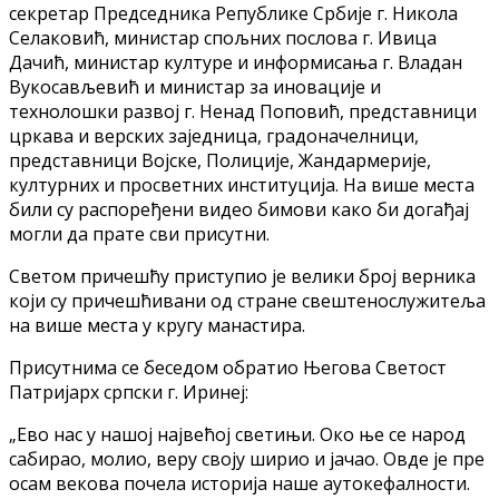
секретар Председника Републике Србије г. Никола
Селаковић, министар спољних послова г. Ивица
Дачић, министар културе и информисања г. Владан
Вукосављевић и министар за иновације и
технолошки развој г. Ненад Поповић, представници
цркава и верских заједница, градоначелници,
представници Војске, Полиције, Жандармерије,
културних и просветних институција. На више места
били су распоређени видео бимови како би догађај
могли да прате сви присутни.
Светом причешћу приступио је велики број верника
који су причешћивани од стране свештенослужитеља
на више места у кругу манастира.
Присутнима се беседом обратио Његова Светост
Патријарх српски г. Иринеј:
„Ево нас у нашој највећој светињи. Око ње се народ
сабирао, молио, веру своју ширио и јачао. Овде је пре
осам векова почела историја наше аутокефалности.