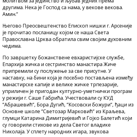
молитвом за јединство и љубав једних према
другима. Нека је Господ са нама, у векове векова.
Амин.“
Његово Преосвештенство Епископ нишки г. Арсеније
је прочитао посланицу којом се наша Света
Православна Црква обратила свим својим духовним
чедима.
По завршетку божанствене евхаристијске службе,
Епархија жичка и сестринство манастира Жиче
припремили су послужење за све присутне. У
наставку, на бини која је посебно постављена између
манастирске капије и велике жичке трпезарије,
уприличен је пригодан културно-уметнички програм
у режији г. Саше Габрића. Учествовали су КУД
“Абрашевић“, Бора Дугић, “Косовски божури“, ђаци из
Основне школе “Светозар Марковић“ из Краљева,
глумци Катарина Димитријевић и Гојко Балетић који
су говорили стихове из дела Светог владике
Николаја. У сплету народних игара, звукова