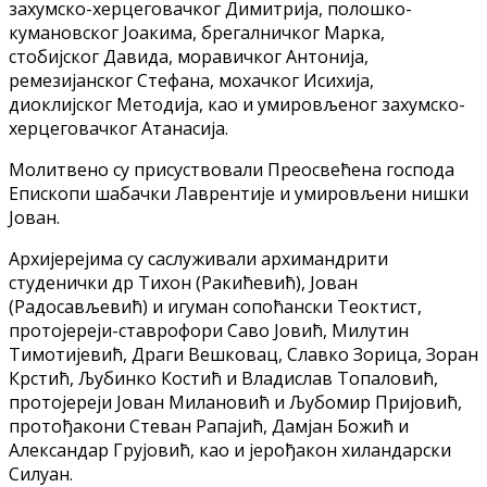
захумско-херцеговачког Димитрија, полошко-
кумановског Јоакима, брегалничког Марка,
стобијског Давида, моравичког Антонија,
ремезијанског Стефана, мохачког Исихија,
диоклијског Методија, као и умировљеног захумско-
херцеговачког Атанасија.
Молитвено су присуствовали Преосвећена господа
Епископи шабачки Лаврентије и умировљени нишки
Јован.
Архијерејима су саслуживали архимандрити
студенички др Тихон (Ракићевић), Јован
(Радосављевић) и игуман сопоћански Теоктист,
протојереји-ставрофори Саво Јовић, Милутин
Тимотијевић, Драги Вешковац, Славко Зорица, Зоран
Крстић, Љубинко Костић и Владислав Топаловић,
протојереји Јован Милановић и Љубомир Пријовић,
протођакони Стеван Рапајић, Дамјан Божић и
Александар Грујовић, као и јерођакон хиландарски
Силуан.