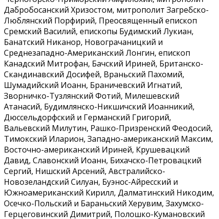
Дабробосанский Хризостом, митрополит Загребско-
Люблянский Порфирий, Преосвященный епископ
Сремский Василий, епископы Будимский Лукиан,
Банатский Никанор, Новограчаницкий и
Среднезападно-Американский Лонгин, епископ
Канадский Митрофан, Бачский Ириней, Британско-
Скандинавский Досифей, Враньский Пахомий,
Шумадийский Иоанн, Браничевский Игнатий,
Зворничко-Тузлянский Фотий, Милешевский
Атанасий, Будимлянско-Никшичский Иоанникий,
Дюссельдорфский и Германский Григорий,
Вальевский Милутин, Рашко-Призренский Феодосий,
Тимокский Иларион, Западно-американский Максим,
Восточно-американский Ириней, Крушевацкий
Давид, Славонский Иоанн, Бихачско-Петровацкий
Сергий, Нишский Арсений, Австралийско-
Новозеландский Силуан, Буэнос-Айресский и
Южноамериканский Кирилл, Далматинский Никодим,
Осечко-Польский и Бараньский Херувим, Захумско-
Герцеговинский Димитрий, Полошко-Кумановский