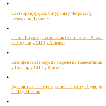
Света архијерејска Литургија у Четрнаесту
недељу по Духовима
Света Литургија на празник Светог кнеза Лазара
на Подворју СПЦ у Москви
Бденије на навечерје 29. недеље по Педесетници
у Подворју СПЦ у Москви
Бденије на навечерје празника Цвети у Подворју
СПЦ у Москви