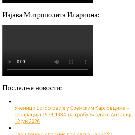
Изјава Митрополита Илариона:
Последње новости:
Ученици Богословије у Сремским Карловцима –
генарација 1979-1984. на гробу Владике Антонија
12 јун 2026
Свештенско епархије ваљевске на гробу