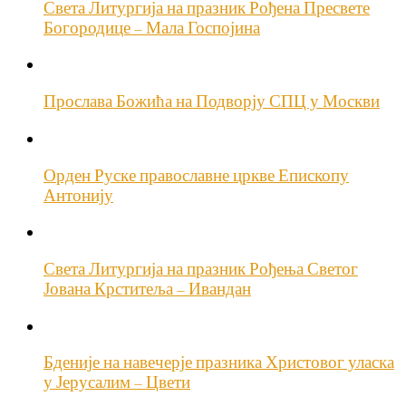
Света Литургија на празник Рођена Пресвете
Богородице – Мала Госпојина
Прослава Божића на Подворју СПЦ у Москви
Орден Руске православне цркве Епископу
Антонију
Света Литургија на празник Рођења Светог
Јована Крститеља – Ивандан
Бденије на навечерје празника Христовог уласка
у Јерусалим – Цвети