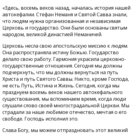
«Здесь, восемь веков назад, началась история нашей
автокефалии. Стефан Неманя и Святой Савва знали,
что людям нужна организованная и независимая
Церковь и государство. Они были основаны святым
народом, великой династией Неманичей.
Церковь несла свою апостольскую миссию к людям.
Она распространяла истину Божью. Государство
делало свою работу. Гармония украсила церковно-
государственные отношения. Сегодня мы должны
подчеркнуть, что мы должны вернуться на путь
Христа и путь Святого Саввы. Никто, кроме Господа,
не есть Путь, Истина и Жизнь. Сегодня, когда мы
празднуем восемь веков нашего автокефального
существования, мы вспоминаем время, когда люди
слушали слово своей многострадальной Церкви. Мы
страдали за наше любимое отечество, мечтая о его
свободе. Господь исполнил это.
Слава Богу, мы можем отпраздновать этот великий