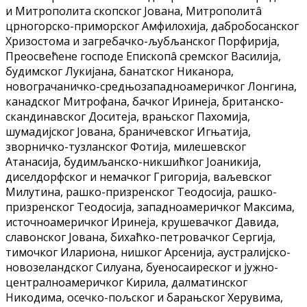
и Митрополита скопског Јована, Митрополитâ
црногорско-приморског Амфилохија, дабробосанског
Хризостома и загребачко-љубљанског Порфирија,
Преосвећене господе Епископâ сремског Василија,
будимског Лукијана, банатског Никанора,
новограчаничко-средњoзападноамеричког Лонгина,
канадског Митрофана, бачког Иринеја, британско-
скандинавског Доситеја, врањског Пахомија,
шумадијског Јована, браничевског Игњатија,
зворничко-тузланског Фотија, милешевског
Атанасија, будимљанско-никшићког Јоаникија,
диселдорфског и немачког Григорија, ваљевског
Милутина, рашко-призренског Теодосија, рашко-
призренског Теодосија, западноамеричког Максима,
источноамеричког Иринеја, крушевачког Давида,
славонског Јована, бихаћко-петровачког Сергија,
тимочког Илариона, нишког Арсенија, аустралијско-
новозеландског Силуана, буеносаиреског и јужно-
централноамеричког Кирила, далматинског
Никодима, осечко-пољског и барањског Херувима,