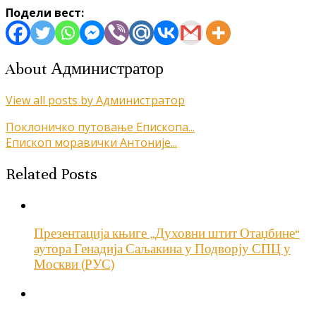
Подели вест:
About Администратор
View all posts by Администратор
Кретање
Поклоничко путовање Епископа...
Епископ моравички Антоније...
чланка
Related Posts
Презентација књиге „Духовни штит Отаџбине“
аутора Генадија Саљакина у Подворју СПЦ у
Москви (РУС)