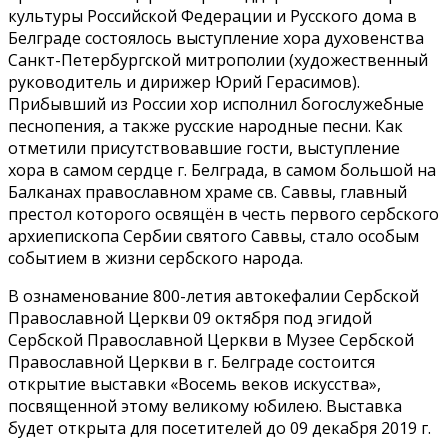
культуры Российской Федерации и Русского дома в
Белграде состоялось выступление хора духовенства
Санкт-Петербургской митрополии (художественный
руководитель и дирижер Юрий Герасимов).
Прибывший из России хор исполнил богослужебные
песнопения, а также русские народные песни. Как
отметили присутствовавшие гости, выступление
хора в самом сердце г. Белграда, в самом большой на
Балканах православном храме св. Саввы, главный
престол которого освящён в честь первого сербского
архиепископа Сербии святого Саввы, стало особым
событием в жизни сербского народа.
В ознаменование 800-летия автокефалии Сербской
Православной Церкви 09 октября под эгидой
Сербской Православной Церкви в Музее Сербской
Православной Церкви в г. Белграде состоится
открытие выставки «Восемь веков искусства»,
посвященной этому великому юбилею. Выставка
будет открыта для посетителей до 09 декабря 2019 г.