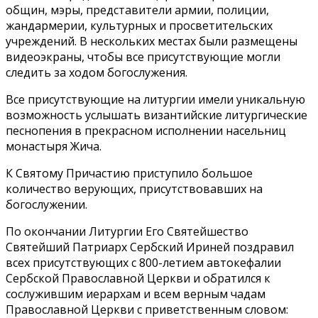
общин, мэры, представители армии, полиции,
жандармерии, культурных и просветительских
учреждений. В нескольких местах были размещены
видеоэкраны, чтобы все присутствующие могли
следить за ходом богослужения.
Все присутствующие на литургии имели уникальную
возможность услышать византийские литургические
песнопения в прекрасном исполнении насельниц
монастыря Жича.
К Святому Причастию приступило большое
количество верующих, присутствовавших на
богослужении.
По окончании Литургии Его Святейшество
Святейший Патриарх Сербский Ириней поздравил
всех присутствующих с 800-летием автокефалии
Сербской Православной Церкви и обратился к
сослужившим иерархам и всем верным чадам
Православной Церкви с приветственным словом: