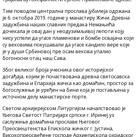
Тим поводом централна прослава јубилеја одржана
је 6. октобра 2019. године у манастиру Жичи. Древна
задужбина наших славних предака Немањића
дочекала је овај дан у неодузимљивој лепоти коју
нису успели да угасе пламенови и бомбе освајача који
су вековима покушавали да угасе кандило вере које
је у души Србиновој пре осам векова упалио
богоносни отац наш Сава.
Због великог броја учесника овог историјског
догађаја, којим је почаствована древна светосавска
задужбина и Епархија жичка као домаћин, простор за
богослужење је уређен на бини која је постављена у
источном делу манастирске порте.
Светом архијерејском Литургијом началствовао је
Његова Светост Патријарх српски г. Иринеј уз
саслужење домаћина прославе Његовог
Преосвештенства Епископа жичког г. Јустина,
Високопреосвећене господе Архиепископа охридског