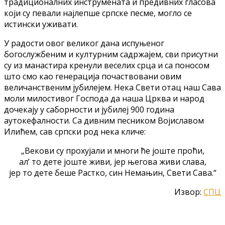
традиционалних инструмената и предивних гласова
који су певали најлепше српске песме, могло се
истински уживати.
У радости овог великог дана испуњеног
богослужбеним и културним садржајем, сви присутни
су из манастира кренули веселих срца и са поносом
што смо као генерација почаствовани овим
величанственим јубилејем. Нека Свети отац наш Сава
моли милостивог Господа да наша Црква и народ
дочекају у саборности и јубилеј 900 година
аутокефалности. Са дивним песником Војиславом
Илићем, сав српски род нека кличе:
„Векови су прохујали и многи ће јоште проћи,
ал’ то дете јоште живи, јер његова живи слава,
јер то дете беше Растко, син Немањин, Свети Сава.“
Извор:
СПЦ