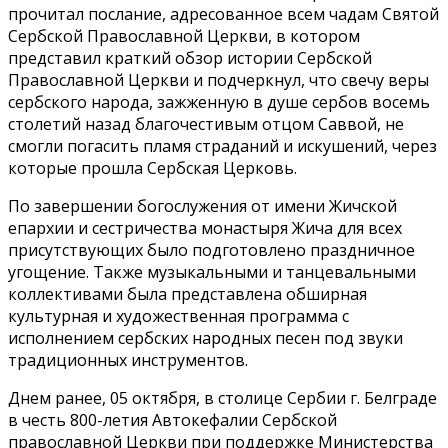
прочитал послание, адресованное всем чадам Святой
Сербской Православной Церкви, в котором
представил краткий обзор истории Сербской
Православной Церкви и подчеркнул, что свечу веры
сербского народа, зажженную в душе сербов восемь
столетий назад благочестивым отцом Саввой, не
смогли погасить пламя страданий и искушений, через
которые прошла Сербская Церковь.
По завершении богослужения от имени Жичской
епархии и сестричества монастыря Жича для всех
присутствующих было подготовлено праздничное
угощение. Также музыкальными и танцевальными
коллективами была представлена обширная
культурная и художественная программа с
исполнением сербских народных песен под звуки
традиционных инструментов.
Днем ранее, 05 октября, в столице Сербии г. Белграде
в честь 800-летия Автокефалии Сербской
православной Церкви при поддержке Министерства