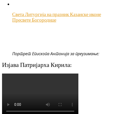
Света Литургија на празник Казанске иконе
Пресвете Богородице
Портрет Епископа Антонија за преузимање:
Изјава Патријарха Кирила: