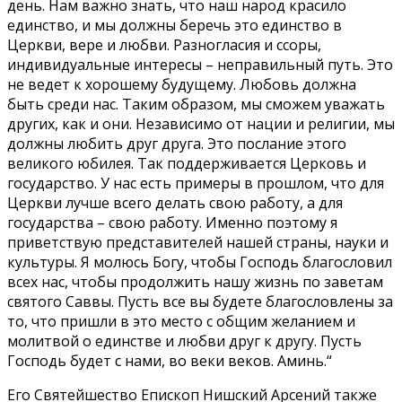
день. Нам важно знать, что наш народ красило
единство, и мы должны беречь это единство в
Церкви, вере и любви. Разногласия и ссоры,
индивидуальные интересы – неправильный путь. Это
не ведет к хорошему будущему. Любовь должна
быть среди нас. Таким образом, мы сможем уважать
других, как и они. Независимо от нации и религии, мы
должны любить друг друга. Это послание этого
великого юбилея. Так поддерживается Церковь и
государство. У нас есть примеры в прошлом, что для
Церкви лучше всего делать свою работу, а для
государства – свою работу. Именно поэтому я
приветствую представителей нашей страны, науки и
культуры. Я молюсь Богу, чтобы Господь благословил
всех нас, чтобы продолжить нашу жизнь по заветам
святого Саввы. Пусть все вы будете благословлены за
то, что пришли в это место с общим желанием и
молитвой о единстве и любви друг к другу. Пусть
Господь будет с нами, во веки веков. Аминь.“
Его Святейшество Епископ Нишский Арсений также