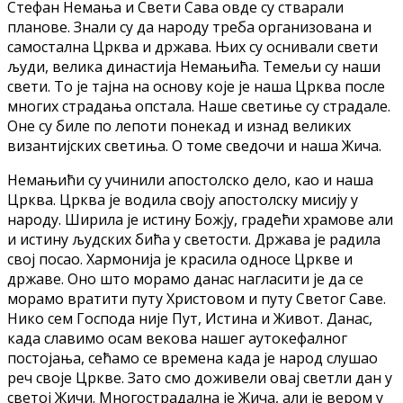
Стефан Немања и Свети Сава овде су стварали
планове. Знали су да народу треба организована и
самостална Црква и држава. Њих су оснивали свети
људи, велика династија Немањића. Темељи су наши
свети. То је тајна на основу које је наша Црква после
многих страдања опстала. Наше светиње су страдале.
Оне су биле по лепоти понекад и изнад великих
византијских светиња. О томе сведочи и наша Жича.
Немањићи су учинили апостолско дело, као и наша
Црква. Црква је водила своју апостолску мисију у
народу. Ширила је истину Божју, градећи храмове али
и истину људских бића у светости. Држава је радила
свој посао. Хармонија је красила односе Цркве и
државе. Оно што морамо данас нагласити је да се
морамо вратити путу Христовом и путу Светог Саве.
Нико сем Господа није Пут, Истина и Живот. Данас,
када славимо осам векова нашег аутокефалног
постојања, сећамо се времена када је народ слушао
реч своје Цркве. Зато смо доживели овај светли дан у
светој Жичи. Многострадална је Жича, али је вером у