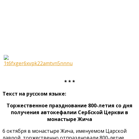
* * *
Текст на русском языке:
Торжественное празднование 800-летия со дня
получения автокефалии Сербской Церкви в
монастыре Жича
6 октября в монастыре Жича, именуемом Царской
лаврой, торжественно отпраздновали 800-летие