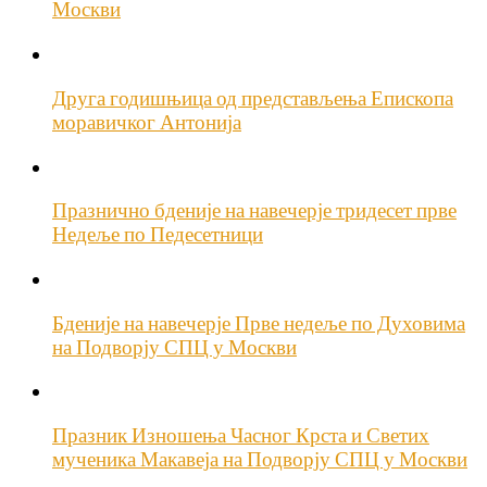
Москви
Друга годишњица од представљења Епископа
моравичког Антонија
Празнично бденије на навечерје тридесет прве
Недеље по Педесетници
Бденије на навечерје Прве недеље по Духовима
на Подворју СПЦ у Москви
Празник Изношења Часног Крста и Светих
мученика Макавеја на Подворју СПЦ у Москви