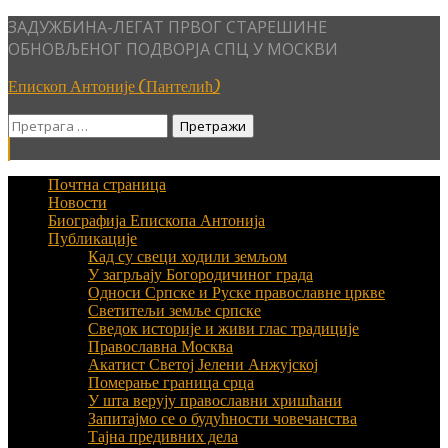
Skip
ЗАДУЖБИНА-ЛЕГАТ ПРВОГ СТАРЕШИНЕ
to
ОБНОВЉЕНОГ ПОДВОРЈА СПЦ У МОСКВИ
content
Епископ Антоније (Пантелић)
Претрага
за:
Почтна страница
Новости
Биографија Епископа Антонија
Публикације
Кад су свеци ходили земљом
У загрљају Богородичиног града
Односи Српске и Руске православне цркве
Светитељи земље српске
Сведок историје и живи глас традиције
Православна Москва
Акатист Светој Јелени Анжујској
Померање граница срца
У шта верују православни хришћани
Запитајмо се о будућности човечанства
Тајна предивних дела