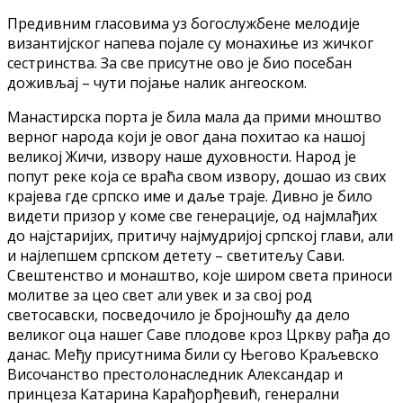
Предивним гласовима уз богослужбене мелодије
византијског напева појале су монахиње из жичког
сестринства. За све присутне ово је био посебан
доживљај – чути појање налик ангеоском.
Манастирска порта је била мала да прими мноштво
верног народа који је овог дана похитао ка нашој
великој Жичи, извору наше духовности. Народ је
попут реке која се враћа свом извору, дошао из свих
крајева где српско име и даље траје. Дивно је било
видети призор у коме све генерације, од најмлађих
до најстаријих, притичу најмудријој српској глави, али
и најлепшем српском детету – светитељу Сави.
Свештенство и монаштво, које широм света приноси
молитве за цео свет али увек и за свој род
светосавски, посведочило је бројношћу да дело
великог оца нашег Саве плодове кроз Цркву рађа до
данас. Међу присутнима били су Његово Краљевско
Височанство престолонаследник Александар и
принцеза Катарина Карађорђевић, генерални