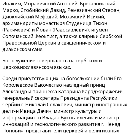
Иоаким, Моравичский Антоний, Брегалничский
Марко, Стобийский Давид, Ремезианский Стефан,
Диоклийский Мефодий, Мохачский Исихий,
архимандриты монастыря Студеница Тихон
(Ракичевич) и Йован (Радосавлевич), игумен
Сопочанский Феоктист, а также клирики Сербской
Православной Церкви в священническом и
диаконском сане.
Богослужение совершалось на сербском и
церковнославянском языках.
Среди присутствующих на богослужении были Его
Королевское Высочество наследный принц
Александр и принцесса Катарина Караджорджевич,
генеральный секретарь Президента Республики
Сербии г. Николай Селакович, министр иностранных
дел г-н Ивица Дачич, министр культуры и
информации г-н Владан Вукосавлевич и министр
инноваций и технологического развития г. Ненад
Попович, представители церквей и религиозных