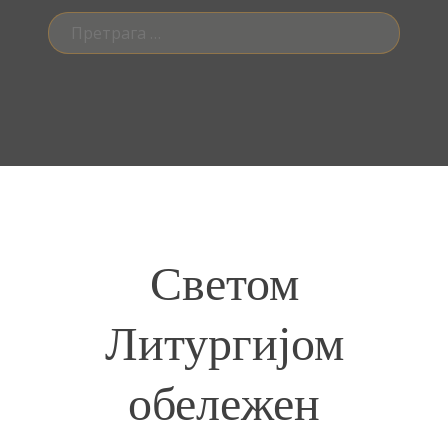
Претрага
за:
Светом
Литургијом
обележен