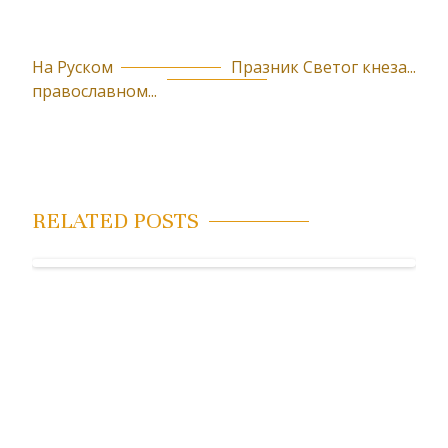
На Руском
Празник Светог кнеза...
К
православном...
р
е
т
а
RELATED POSTS
њ
е
ч
л
а
н