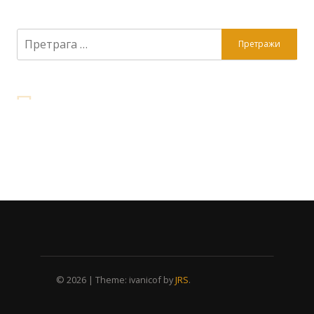
Претрага
за:
© 2026
|
Theme: ivanicof by
JRS
.