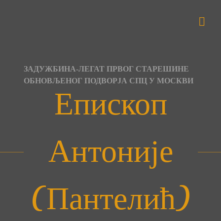
Skip
to
content
ЗАДУЖБИНА-ЛЕГАТ ПРВОГ СТАРЕШИНЕ
ОБНОВЉЕНОГ ПОДВОРЈА СПЦ У МОСКВИ
Епископ
Антоније
(Пантелић)