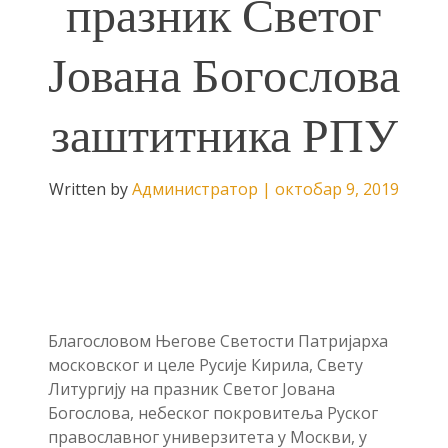
празник Светог
Јована Богослова
заштитника РПУ
Written by
Администратор
|
октобар 9, 2019
Благословом Његове Светости Патријарха
московског и целе Русије Кирила, Свету
Литургију на празник Светог Јована
Богослова, небеског покровитеља Руског
православног универзитета у Москви, у