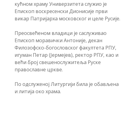
кућном храму Универзитета служио је
Епископ воскресенски Дионисије први
викар Патријарха московског и целе Русије.
Преосвећеном владици је саслуживао
Епископ моравички Антоније, декан
Филозофско-богословског факултета РПУ,
игуман Петар (Јермејев), ректор РПУ, као и
већи број свешенослужитеља Руске
православне цркве.
По одслуженој Литургији била је обављена
и литија око храма.