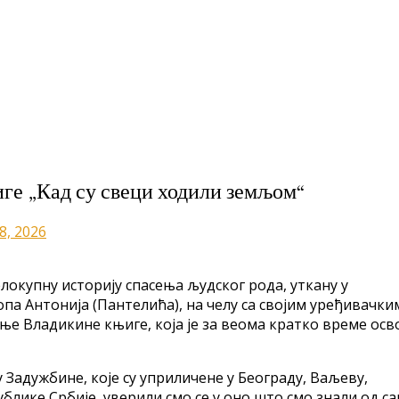
ге „Кад су свеци ходили земљом“
8, 2026
окупну историју спасења људског рода, уткану у
а Антонија (Пантелића), на челу са својим уређивачки
е Владикине књиге, која је за веома кратко време осв
Задужбине, које су уприличене у Београду, Ваљеву,
блике Србије, уверили смо се у оно што смо знали од с