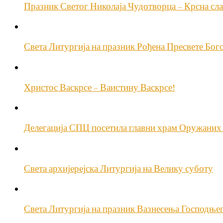
Празник Светог Николаја Чудотворца – Крсна сла
Света Литургија на празник Рођена Пресвете Бог
Христос Васкрсе – Ваистину Васкрсе!
Делегација СПЦ посетила главни храм Оружаних 
Света архијерејска Литургија на Велику суботу
Света Литургија на празник Вазнесења Господњ