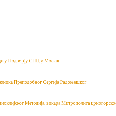
ици у Подворју СПЦ у Москви
азника Преподобног Сергија Радоњешког
диоклијског Методија, викара Митрополита црногорско