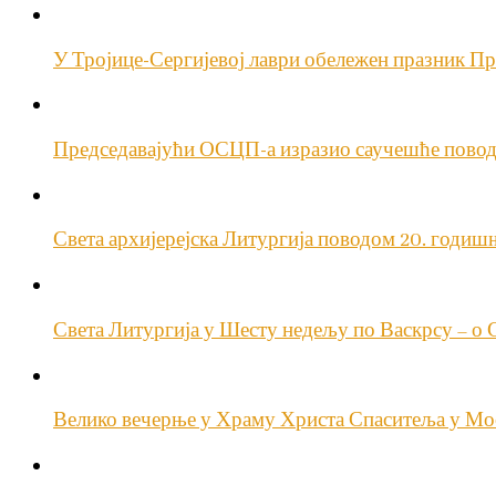
У Тројице-Сергијевој лаври обележен празник П
Председавајући ОСЦП-а изразио саучешће повод
Света архијерејска Литургија поводом 20. годи
Света Литургија у Шесту недељу по Васкрсу – о
Велико вечерње у Храму Христа Спаситеља у Мо