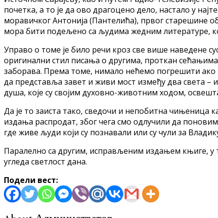
почетка, а то је да ово драгоцено дело, настало у 
моравичког Антонија (Пантелића), првог старешине о
мора бити подељено са људима жедним литературе, ко
Управо о томе је било речи кроз све више наведене с
оригинални стил писања о другима, проткан сећањима 
заборава. Према томе, нимало нећемо погрешити ако 
да представља завет и живи мост између два света – 
душа, које су својим духовно-животним ходом, освешта
Да је то заиста тако, сведочи и непобитна чињеница к
издања распродат, због чега смо одлучили да понови
где живе људи који су познавали или су чули за Владику
Паралелно са другим, исправљеним издањем књиге, у то
угледа светлост дана.
Подели вест: