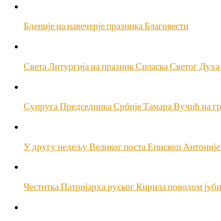
Бденије на навечерје празника Благовести
Света Литургија на празник Силаска Светог Духа
Супруга Председника Србије Тамара Вучић на гр
У другу недељу Великог поста Епископ Антоније
Честитка Патријарха руског Кирила поводом јуби