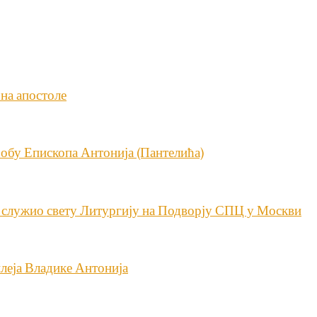
 на апостоле
обу Епископа Антонија (Пантелића)
 служио свету Литургију на Подворју СПЦ у Москви
леја Владике Антонија