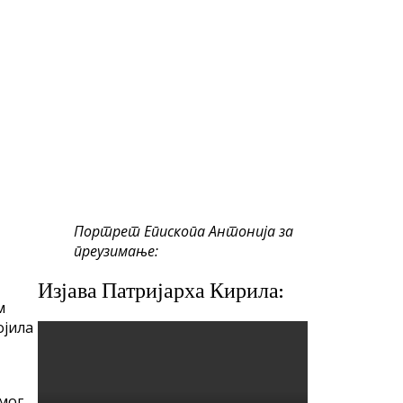
Портрет Епископа Антонија за
преузимање:
Изјава Патријарха Кирила:
м
ојила
амог