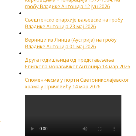
гробу Владике Антонија
12 јун 2026
Свештенско епархије ваљевске на гробу
Владике Антонија
23 мај 2026
Верници из Линца (Аустрија) на гробу
Владике Антонија
01 мај 2026
Друга годишњица од представљења
Епископа моравичког Антонија
14 мар 2026
Спомен-чесма у порти Светониколајевског
храма у Причевићу
14 мар 2026
-