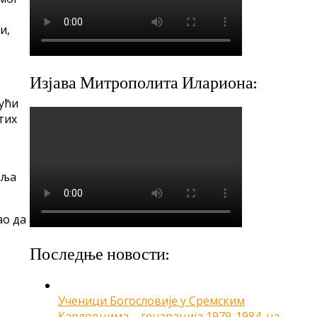
и,
Изјава Митрополита Илариона:
ући
тих
аља
ао да
Последње новости:
Ученици Богословије у Сремским
Карловцима – генарација 1979-1984. на