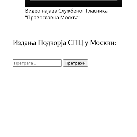
Видео најава Службеног Гласника:
"Православна Москва"
Издања Подворја СПЦ у Москви:
Претрага
за: