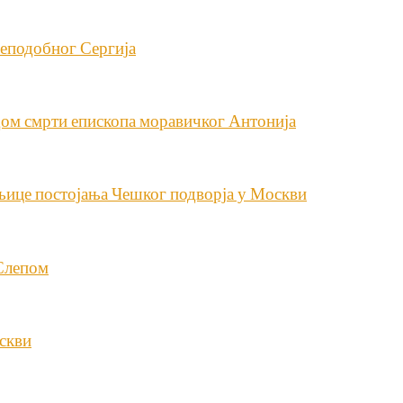
реподобног Сергија
ом смрти епископа моравичког Антонија
шњице постојања Чешког подворја у Москви
 Слепом
скви