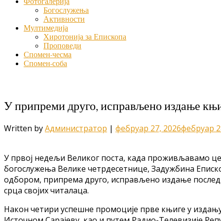
Фотогалерија
Богослужења
Активности
Мултимедија
Хиротонија за Епископа
Проповеди
Спомен-чесма
Спомен-соба
У припреми друго, исправљено издање књи
Written by
Администратор
|
фебруар 27, 2026
фебруар 2
У првој недељи Великог поста, када проживљавамо цел
богослужења Велике четрдесетнице, Задужбина Епископ
одбором, припрема друго, исправљено издање последњ
срца својих читалаца.
Након четири успешне промоције прве књиге у издању 
Источном Сарајеву, као и путем Радио-Телевизије Репу