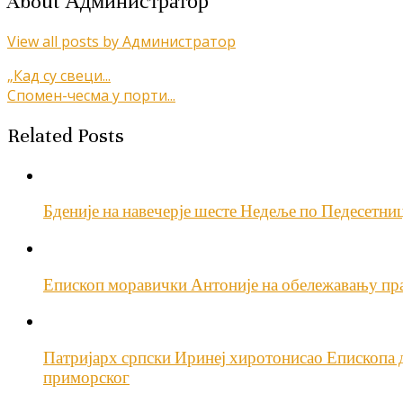
About Администратор
View all posts by Администратор
Кретање
„Кад су свеци...
Спомен-чесма у порти...
чланка
Related Posts
Бденије на навечерје шесте Недеље по Педесетн
Епископ моравички Антоније на обележавању пр
Патријарх српски Иринеј хиротонисао Епископа 
приморског