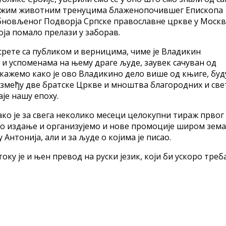
најтежим животним тренуцима блаженопочившег Епископа
бновљеног Подворја Српске православне цркве у Москв
ја помало прелази у заборав.
усрете са публиком и верницима, чиме је Владикин
и успоменама на њему драге људе, заувек сачуван од
кажемо како је ово Владикино дело више од књиге, буд
између две братске Цркве и мноштва благородних и све
је нашу епоху.
ако је за свега неколико месеци целокупни тираж првог
мо издање и организујемо и нове промоције широм зем
 Антонија, али и за људе о којима је писао.
ку је и њен превод на руски језик, који би ускоро треб