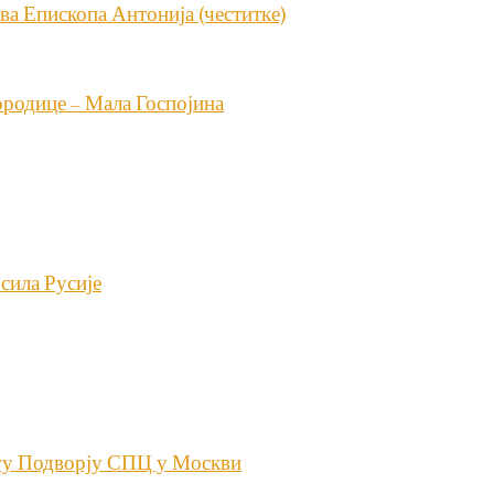
ва Епископа Антонија (честитке)
ородице – Мала Госпојина
сила Русије
егу Подворју СПЦ у Москви