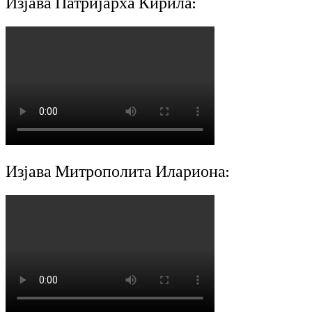
Изјава Патријарха Кирила:
Изјава Митрополита Илариона: