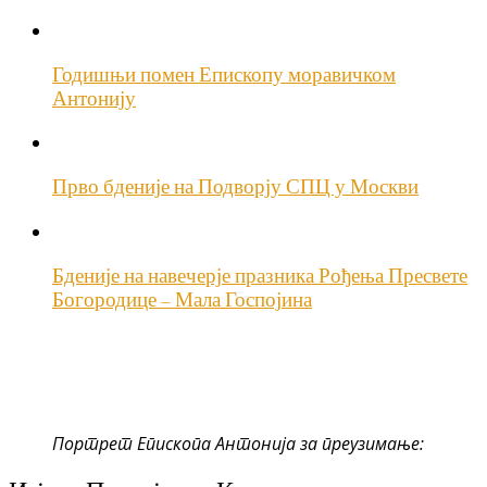
Годишњи помен Епископу моравичком
Антонију
Прво бденије на Подворју СПЦ у Москви
Бденије на навечерје празника Рођења Пресвете
Богородице – Мала Госпојина
Портрет Епископа Антонија за преузимање: