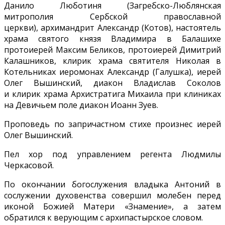
Данило Люботиня (Загребско-Люблянская
митрополия Сербской православной
церкви), архимандрит Александр (Котов), настоятель
храма святого князя Владимира в Балашихе
протоиерей Максим Беликов, протоиерей Димитрий
Калашников, клирик храма святителя Николая в
Котельниках иеромонах Александр (Галушка), иерей
Олег Вышинский, диакон Владислав Соколов
и клирик храма Архистратига Михаила при клиниках
на Девичьем поле диакон Иоанн Зуев.
Проповедь по запричастном стихе произнес иерей
Олег Вышинский.
Пел хор под управлением регента Людмилы
Черкасовой.
По окончании богослужения владыка Антоний в
сослужении духовенства совершил молебен перед
иконой Божией Матери «Знамение», а затем
обратился к верующим с архипастырское словом.