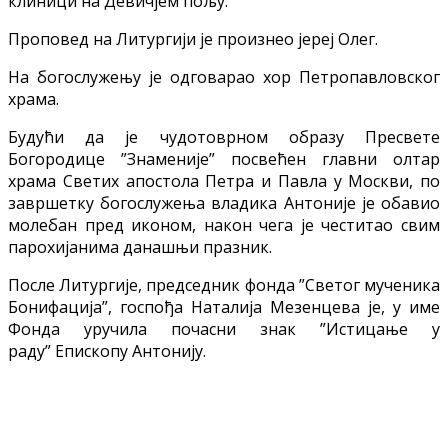
клиници на Девичјем пољу.
Проповед на Литургији је произнео јереј Олег.
На богослужењу је одговарао хор Петропавловског
храма.
Будући да је чудотоврном образу Пресвете
Богородице ”Знаменије” посвећен главни олтар
храма Светих апостола Петра и Павла у Москви, по
завршетку богослужења владика Антоније је обавио
молебан пред иконом, након чега је честитао свим
парохијанима данашњи празник.
После Литургије, председник фонда ”Светог мученика
Бонифација”, госпођа Наталија Мезенцева је, у име
Фонда уручила почасни знак ”Истицање у
раду” Епископу Антонију.