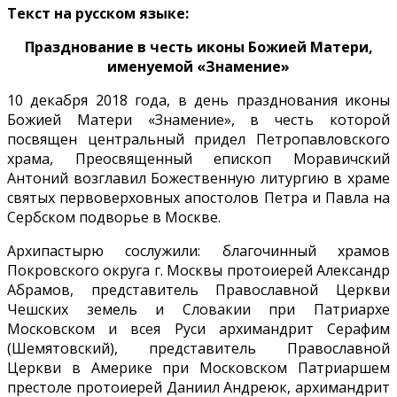
Текст на русском языке:
Празднование в честь иконы Божией Матери,
именуемой «Знамение»
10 декабря 2018 года, в день празднования иконы
Божией Матери «Знамение», в честь которой
посвящен центральный придел Петропавловского
храма, Преосвященный епископ Моравичский
Антоний возглавил Божественную литургию в храме
святых первоверховных апостолов Петра и Павла на
Сербском подворье в Москве.
Архипастырю сослужили: благочинный храмов
Покровского округа г. Москвы протоиерей Александр
Абрамов, представитель Православной Церкви
Чешских земель и Словакии при Патриархе
Московском и всея Руси архимандрит Серафим
(Шемятовский), представитель Православной
Церкви в Америке при Московском Патриаршем
престоле протоиерей Даниил Андреюк, архимандрит