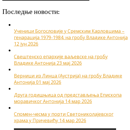
Последње новости:
Ученици Богословије у Сремским Карловцима –
генарација 1979-1984. на гробу Владике Антонија
12 јун 2026
Свештенско епархије ваљевске на гробу
Владике Антонија
23 мај 2026
Верници из Линца (Аустрија) на гробу Владике
Антонија
01 мај 2026
Друга годишњица од представљења Епископа
моравичког Антонија
14 мар 2026
Спомен-чесма у порти Светониколајевског
храма у Причевићу
14 мар 2026