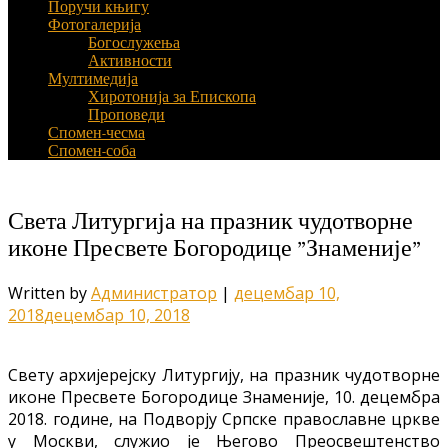
Поручи књигу
Фотогалерија
Богослужења
Активности
Мултимедија
Хиротонија за Епископа
Проповеди
Спомен-чесма
Спомен-соба
Света Литургија на празник чудотворне
иконе Пресвете Богородице ”Знаменије”
Written by
Администратор
|
децембар 10,
2018
децембар 10, 2018
Свету архијерејску Литургију, на празник чудотворне
иконе Пресвете Богородице Знаменије, 10. децембра
2018. године, на Подворју Српске православне цркве
у Москви, служио је Његово Преосвештенство