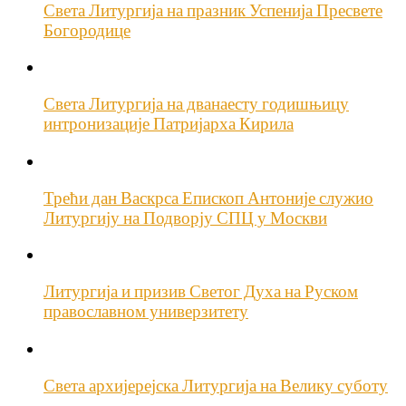
Света Литургија на празник Успенија Пресвете
Богородице
Света Литургија на дванаесту годишњицу
интронизације Патријарха Кирила
Трећи дан Васкрса Епископ Антоније служио
Литургију на Подворју СПЦ у Москви
Литургија и призив Светог Духа на Руском
православном универзитету
Света архијерејска Литургија на Велику суботу