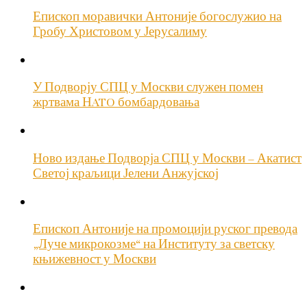
Епископ моравички Антоније богослужио на
Гробу Христовом у Јерусалиму
У Подворју СПЦ у Москви служен помен
жртвама НATO бомбардовања
Ново издање Подворја СПЦ у Москви – Акатист
Светој краљици Јелени Анжујској
Епископ Антоније на промоцији руског превода
„Луче микрокозме“ на Институту за светску
књижевност у Москви