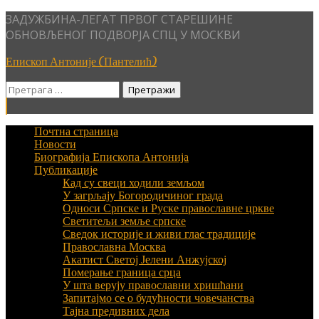
Skip
ЗАДУЖБИНА-ЛЕГАТ ПРВОГ СТАРЕШИНЕ
to
ОБНОВЉЕНОГ ПОДВОРЈА СПЦ У МОСКВИ
content
Епископ Антоније (Пантелић)
Претрага
за:
Почтна страница
Новости
Биографија Епископа Антонија
Публикације
Кад су свеци ходили земљом
У загрљају Богородичиног града
Односи Српске и Руске православне цркве
Светитељи земље српске
Сведок историје и живи глас традиције
Православна Москва
Акатист Светој Јелени Анжујској
Померање граница срца
У шта верују православни хришћани
Запитајмо се о будућности човечанства
Тајна предивних дела