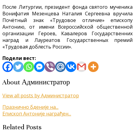
После Литургии, президент фонда святого мученика
Вонифатия Мезенцева Наталия Сергеевна вручила
Почётный знак «Трудовое отличие» епископу
Антонию, от имени Всероссийской общественной
организации Героев, Кавалеров Государственних
наград и Лауреатов Государственных премий
«Трудовая доблесть России».
Подели вест:
About Администратор
View all posts by Администратор
Кретање
Празнично бденије на...
Епископ Антоније награђен...
чланка
Related Posts