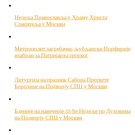
Недеља Православља у Храму Христа
Спаситеља у Москви
Митрополит загребачко-љубљански Порфирије
изабран за Патријарха српског
Литургија на празник Сабора Пресвете
Бородице на Подворју СПЦ у Москви
Бденије на навечерје 33-ће Недеље по Духовима
на Подворју СПЦ у Москви