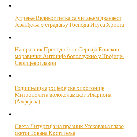
Јутрење Великог петка са читањем дванаест
Јеванђеља о страдању Господа Исуса Христа
На празник Преподобног Сергија Епископ
моравички Антоније богослужио у Тројице-
Сергијевој лаври
Годишњица архијерејске хиротоније
Митрополита волоколамског Илариона
(Алфејева)
Света Литургија на празник Усековања главе
светог Јована Крститеља