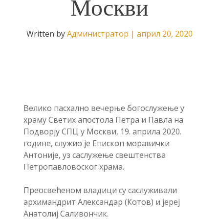
Москви
Written by
Администратор
|
април 20, 2020
Велико пасхално вечерње богослужење у
храму Светих апостола Петра и Павла на
Подворју СПЦ у Москви, 19. априла 2020.
године, служио је Епископ моравички
Антоније, уз саслужење свештенства
Петропавловоског храма.
Преосвећеном владици су саслуживали
архимандрит Александар (Котов) и јереј
Анатолиј Саливончик.