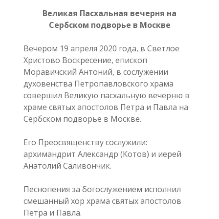
Великая Пасхальная вечерня на
Сербском подворье в Москве
Вечером 19 апреля 2020 года, в Светлое
Христово Воскресение, епископ
Моравичский Антоний, в сослужении
духовенства Петропавловского храма
совершил Великую пасхальную вечерню в
храме святых апостолов Петра и Павла на
Сербском подворье в Москве.
Его Преосвященству сослужили:
архимандрит Александр (Котов) и иерей
Анатолий Саливончик.
Песнопения за богослужением исполнил
смешанный хор храма святых апостолов
Петра и Павла.