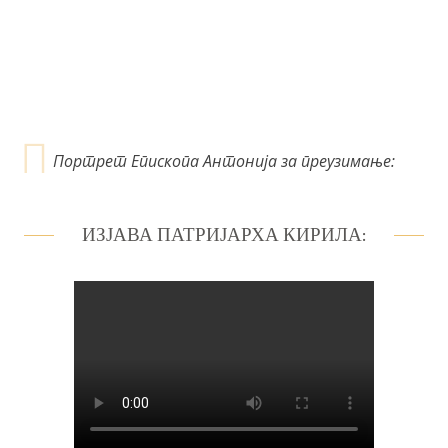
н
к
а
Портрет Епископа Антонија за преузимање:
ИЗЈАВА ПАТРИЈАРХА КИРИЛА: