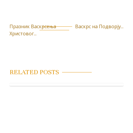
Празник Васкрсења
Васкрс на Подворју...
К
Христовог...
р
е
т
а
RELATED POSTS
њ
е
ч
л
а