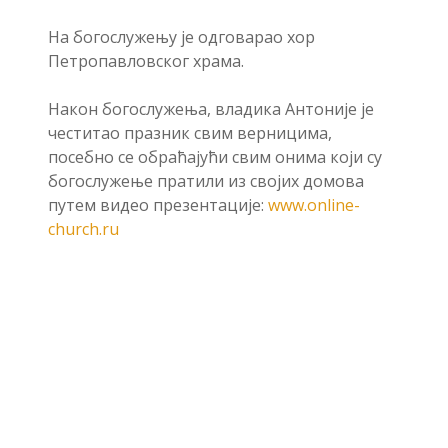
На богослужењу је одговарао хор
Петропавловског храма.
Након богослужења, владика Антоније је
честитао празник свим верницима,
посебно се обраћајући свим онима који су
богослужење пратили из својих домова
путем видео презентације:
www.online-
church.ru