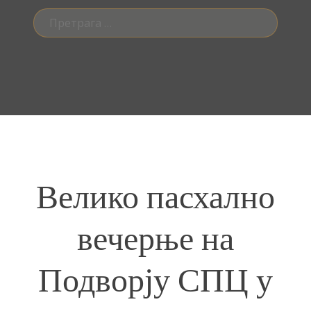
Претрага
за:
Велико пасхално
вечерње на
Подворју СПЦ у