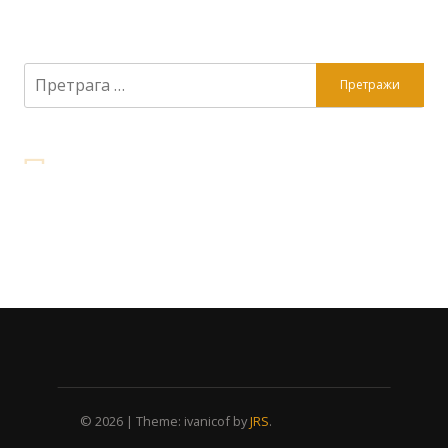
Претрага
за:
© 2026
|
Theme: ivanicof by
JRS
.