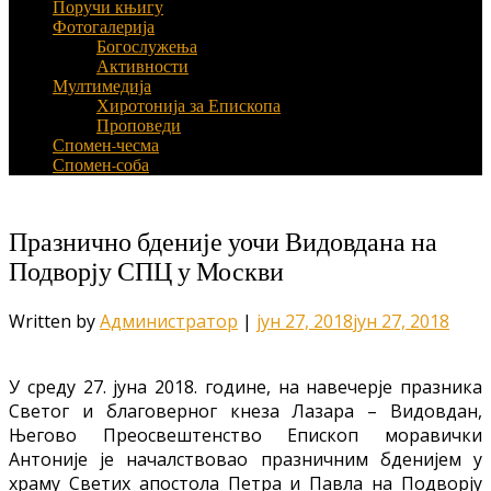
Поручи књигу
Фотогалерија
Богослужења
Активности
Мултимедија
Хиротонија за Епископа
Проповеди
Спомен-чесма
Спомен-соба
Празнично бденије уочи Видовдана на
Подворју СПЦ у Москви
Written by
Администратор
|
јун 27, 2018
јун 27, 2018
У среду 27. јуна 2018. године, на навечерје празника
Светог и благоверног кнеза Лазара – Видовдан,
Његово Преосвештенство Епископ моравички
Антоније је началствовао празничним бденијем у
храму Светих апостола Петра и Павла на Подворју