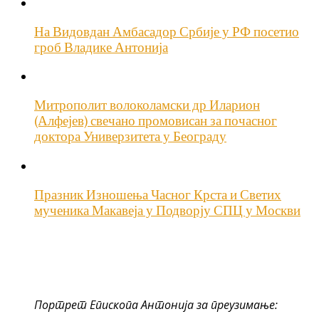
На Видовдан Амбасадор Србије у РФ посетио
гроб Владике Антонија
Митрополит волоколамски др Иларион
(Алфејев) свечано промовисан за почасног
доктора Универзитета у Београду
Празник Изношења Часног Крста и Светих
мученика Макавеја у Подворју СПЦ у Москви
Портрет Епископа Антонија за преузимање: