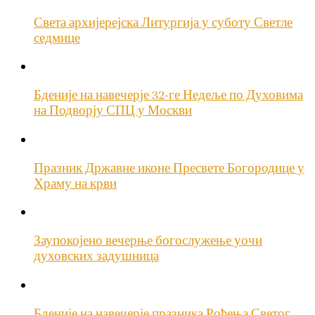
Света архијерејска Литургија у суботу Светле
седмице
Бденије на навечерје 32-ге Недеље по Духовима
на Подворју СПЦ у Москви
Празник Државне иконе Пресвете Богородице у
Храму на крви
Заупокојено вечерње богослужење уочи
духовских задушница
Бденије на навечерје празника Рођења Светог