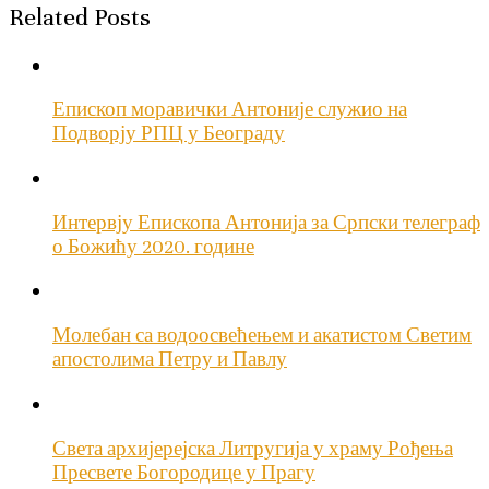
Related Posts
Епископ моравички Антоније служио на
Подворју РПЦ у Београду
Интервју Епископа Антонија за Српски телеграф
о Божићу 2020. године
Молебан са водоосвећењем и акатистом Светим
апостолима Петру и Павлу
Света архијерејска Литругија у храму Рођења
Пресвете Богородице у Прагу