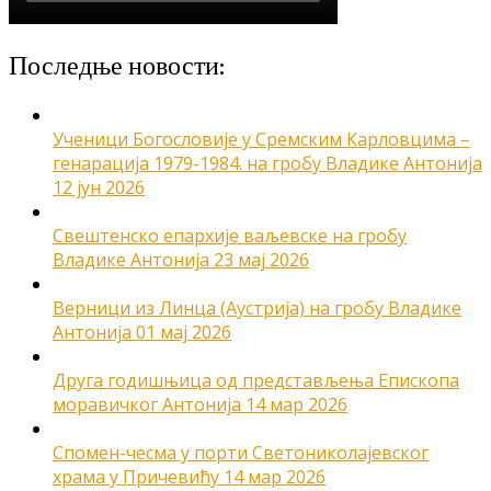
Последње новости:
Ученици Богословије у Сремским Карловцима –
генарација 1979-1984. на гробу Владике Антонија
12 јун 2026
Свештенско епархије ваљевске на гробу
Владике Антонија
23 мај 2026
Верници из Линца (Аустрија) на гробу Владике
Антонија
01 мај 2026
Друга годишњица од представљења Епископа
моравичког Антонија
14 мар 2026
Спомен-чесма у порти Светониколајевског
храма у Причевићу
14 мар 2026