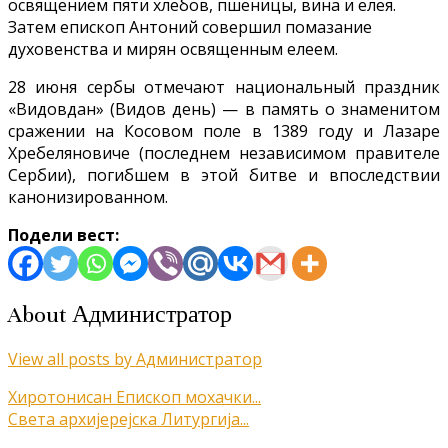
освящением пяти хлебов, пшеницы, вина и елея.
Затем епископ Антоний совершил помазание
духовенства и мирян освященным елеем.
28 июня сербы отмечают национальный праздник
«Видовдан» (Видов день) — в память о знаменитом
сражении на Косовом поле в 1389 году и Лазаре
Хребеляновиче (последнем независимом правителе
Сербии), погибшем в этой битве и впоследствии
канонизированном.
Подели вест:
About Администратор
View all posts by Администратор
Кретање
Хиротонисан Епископ мохачки...
Света архијерејска Литургија...
чланка