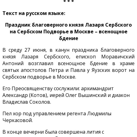
* * *
Текст на русском языке:
Праздник благоверного князя Лазаря Сербского
на Сербском Подворье в Москве – всенощное
бдение
В среду 27 июня, в канун праздника благоверного
князя Лазаря Сербского, епископ Моравичский
Антоний возглавил всенощное бдение в храме
святых апостолов Петра и Павла у Яузских ворот на
Сербском подворье в Москве.
Его Преосвященству сослужили: архимандрит
Александр (Котов), иерей Олег Вышинский и диакон
Владислав Соколов.
Пел хор под управлением регента Людмилы
Черкасовой.
В конце вечерни была совершена лития с