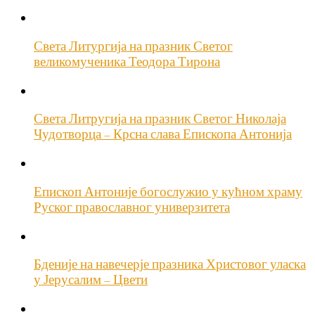
Света Литургија на празник Светог
великомученика Теодора Тирона
Света Литругија на празник Светог Николаја
Чудотворца – Крсна слава Епископа Антонија
Епископ Антоније богослужио у кућном храму
Руског православног универзитета
Бденије на навечерје празника Христовог уласка
у Јерусалим – Цвети