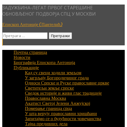
Skip
ЗАДУЖБИНА-ЛЕГАТ ПРВОГ СТАРЕШИНЕ
to
ОБНОВЉЕНОГ ПОДВОРЈА СПЦ У МОСКВИ
content
Епископ Антоније (Пантелић)
Претрага
за:
Почтна страница
Новости
Биографија Епископа Антонија
Публикације
Кад су свеци ходили земљом
У загрљају Богородичиног града
Односи Српске и Руске православне цркве
Светитељи земље српске
Сведок историје и живи глас традиције
Православна Москва
Акатист Светој Јелени Анжујској
Померање граница срца
У шта верују православни хришћани
Запитајмо се о будућности човечанства
Тајна предивних дела