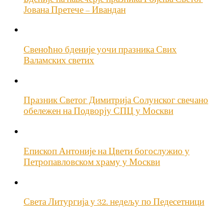
Јована Претече – Ивандан
Свеноћно бденије уочи празника Свих
Валамских светих
Празник Светог Димитрија Солунског свечано
обележен на Подворју СПЦ у Москви
Епископ Антоније на Цвети богослужио у
Петропавловском храму у Москви
Света Литургија у 32. недељу по Педесетници