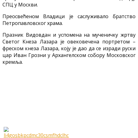
СПЦ у Москви.
Преосвећеном Владици је саслуживало братство
Петропавловског храма.
Празник Видовдан и успомена на мученичку жртву
Светог Кнеза Лазара је овековечена портретом –
фреском кнеза Лазара, коју је дао да се изради руски
цар Иван Грозни у Архангелском собору Московског
кремља.