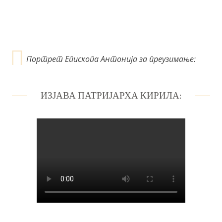
а
Портрет Епископа Антонија за преузимање:
ИЗЈАВА ПАТРИЈАРХА КИРИЛА: