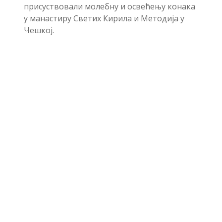
присуствовали молебну и освећењу конака
у манастиру Светих Кирила и Методија у
Чешкој.