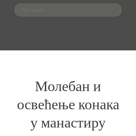
Претрага
за:
Молебан и
освећење конака
у манастиру