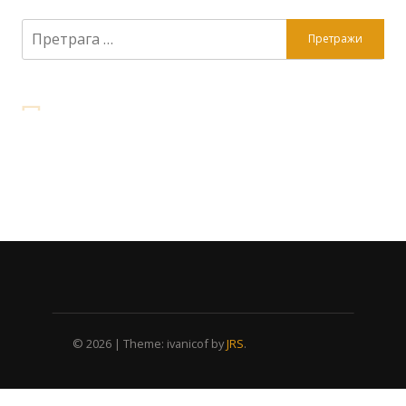
Претрага
за:
© 2026
|
Theme: ivanicof by
JRS
.