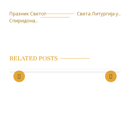
Празник Светог
Света Литургија у...
К
Спиридона...
р
е
т
а
RELATED POSTS
њ
е
ч
л
а
н
к