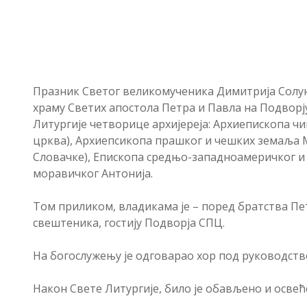
Празник Светог великомученика Димитрија Солунск
храму Светих апостола Петра и Павла на Подворј
Литургије четворице архијереја: Архиепископа ч
црква), Архиепсикопа прашког и чешких земаља 
Словачке), Епископа средњо-западноамеричког и
моравичког Антонија.
Том приликом, владикама је – поред братства Пе
свештеника, гостију Подворја СПЦ.
На богослужењу је одговарао хор под руководст
Након Свете Литургије, било је обављено и осве