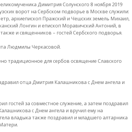
великомученика Димитрия Солунского 8 ноября 2019
Яузских ворот на Сербском подворье в Москве служили:
етр, архиепископ Пражский и Чешских земель Михаил,
анский Лонгин и епископ Моравичский Антоний, в
также и священников – гостей Сербского подворья.
ента Людмилы Черкасовой.
ено традиционное для сербов освящение Славского
здравил отца Дмитрия Калашникова с Днем ангела и
ил гостей за совместное служение, а затем поздравил
алашникова с Днем ангела и вручил ему на
гела владыка также поздравил и младшего алтарника
Матери.