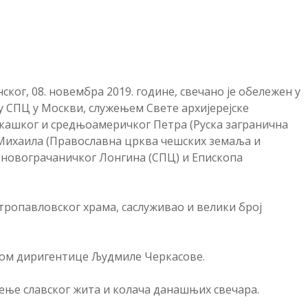
ог, 08. новембра 2019. године, свечано је обележен у
у СПЦ у Москви, служењем Свете архијерејске
икашког и средњоамеричког Петра (Руска загранична
Михаила (Православна црква чешских земаља и
 новограчаничког Лонгина (СПЦ) и Епископа
тропавловског храма, саслуживао и велики број
вом диригентице Људмиле Черкасове.
ћење славског жита и колача данашњих свечара.