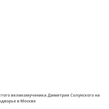
ятого великомученика Димитрия Солунского на
одворье в Москве