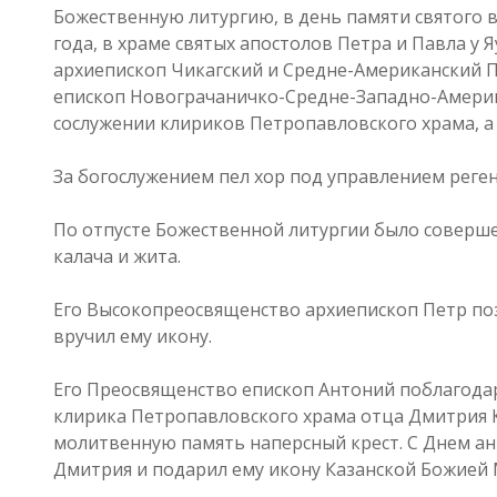
Божественную литургию, в день памяти святого 
года, в храме святых апостолов Петра и Павла у 
архиепископ Чикагский и Средне-Американский П
епископ Новограчаничко-Средне-Западно-Америк
сослужении клириков Петропавловского храма, а 
За богослужением пел хор под управлением рег
По отпусте Божественной литургии было соверш
калача и жита.
Его Высокопреосвященство архиепископ Петр по
вручил ему икону.
Его Преосвященство епископ Антоний поблагодар
клирика Петропавловского храма отца Дмитрия К
молитвенную память наперсный крест. С Днем ан
Дмитрия и подарил ему икону Казанской Божией 