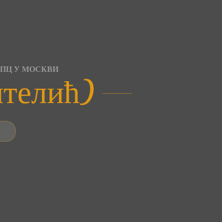
СПЦ У МОСКВИ
нтелић)