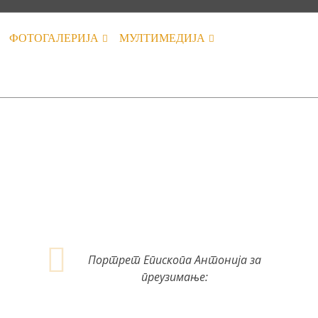
ФОТОГАЛЕРИЈА
МУЛТИМЕДИЈА
Портрет Епископа Антонија за
преузимање: