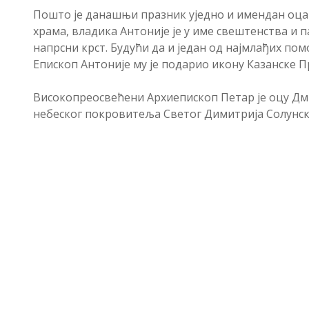
Пошто је данашњи празник уједно и имендан оца
храма, владика Антоније је у име свештенства и 
напрсни крст. Будући да и један од најмлађих по
Епископ Антоније му је подарио икону Казанске 
Високопреосвећени Архиепископ Петар је оцу Дми
небеског покровитеља Светог Димитрија Солунск