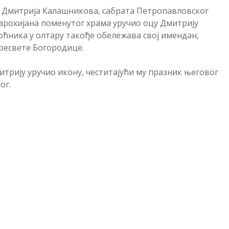
 Дмитрија Калашникова, сабрата Петропавловског
парохијана поменутог храма уручио оцу Дмитрију
моћника у олтару такође обележава свој имендан,
Пресвете Богородице.
трију уручио икону, честитајући му празник његовог
ог.