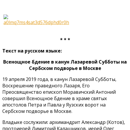
* * *
Текст на русском языке:
Всенощное бдение в канун Лазаревой Субботы на
Сербском подворье в Москве
19 апреля 2019 года, в канун Лазаревой Субботы,
Воскрешение праведного Лазаря, Его
Преосвященство епископ Моравичский Антоний
совершил Всенощное бдение в храме святых
апостолов Петра и Павла у Яузских ворот на
Сербском подворье в Москве.
Владыке сослужили: архимандрит Александр (Котов),
протоиерей Димитрий Калашников, иерей Олег