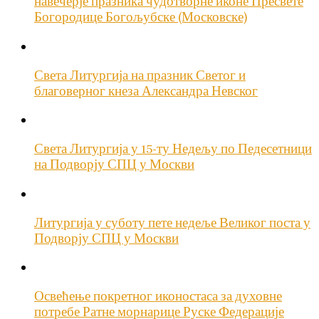
навечерје празника чудотворне иконе Пресвете
Богородице Богољубске (Московске)
Света Литургија на празник Светог и
благоверног кнеза Александра Невског
Света Литургија у 15-ту Недељу по Педесетници
на Подворју СПЦ у Москви
Литургија у суботу пете недеље Великог поста у
Подворју СПЦ у Москви
Освећење покретног иконостаса за духовне
потребе Ратне морнарице Руске Федерације