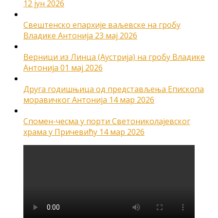
12 јун 2026
Свештенско епархије ваљевске на гробу
Владике Антонија
23 мај 2026
Верници из Линца (Аустрија) на гробу Владике
Антонија
01 мај 2026
Друга годишњица од представљења Епископа
моравичког Антонија
14 мар 2026
Спомен-чесма у порти Светониколајевског
храма у Причевићу
14 мар 2026