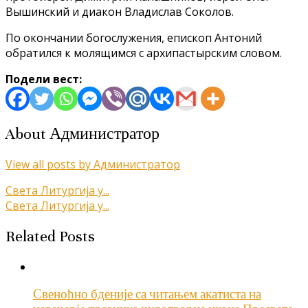
Вышинский и диакон Владислав Соколов.
По окончании богослужения, епископ Антоний
обратился к молящимся с архипастырским словом.
Подели вест:
About Администратор
View all posts by Администратор
Кретање
Света Литургија у...
Света Литургија у...
чланка
Related Posts
Свеноћно бденије са читањем акатиста на