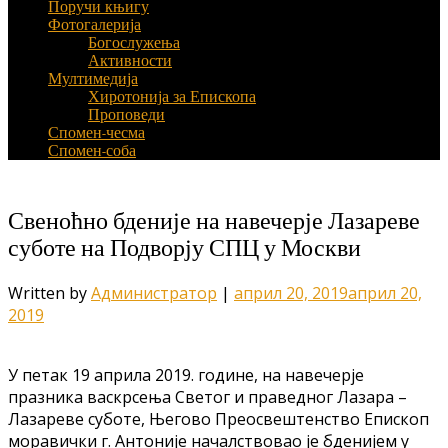
Поручи књигу
Фотогалерија
Богослужења
Активности
Мултимедија
Хиротонија за Епископа
Проповеди
Спомен-чесма
Спомен-соба
Свеноћно бденије на навечерје Лазареве
суботе на Подворју СПЦ у Москви
Written by
Администратор
|
април 20, 2019
април 20,
2019
У петак 19 априла 2019. године, на навечерје
празника васкрсења Светог и праведног Лазара –
Лазареве суботе, Његово Преосвештенство Епископ
моравички г. Антоније началствовао је бденијем у