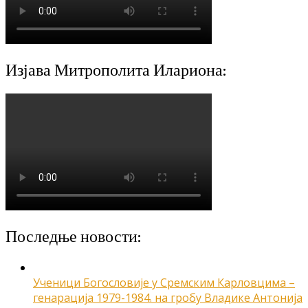
Изјава Митрополита Илариона:
Последње новости:
Ученици Богословије у Сремским Карловцима –
генарација 1979-1984. на гробу Владике Антонија