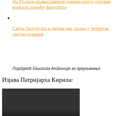
На Руском православном универзитету одржан
конкурс између факултета
Света Литургија и литија око храма у четвртак
светле седмице
Портрет Епископа Антонија за преузимање:
Изјава Патријарха Кирила: