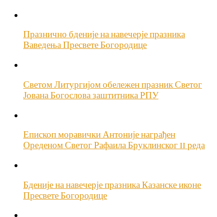
Празнично бденије на навечерје празника
Ваведења Пресвете Богородице
Светом Литургијом обележен празник Светог
Јована Богослова заштитника РПУ
Епископ моравички Антоније награђен
Ореденом Светог Рафаила Бруклинског II реда
Бденије на навечерје празника Казанске иконе
Пресвете Богородице