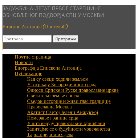
Skip
ЗАДУЖБИНА-ЛЕГАТ ПРВОГ СТАРЕШИНЕ
to
ОБНОВЉЕНОГ ПОДВОРЈА СПЦ У МОСКВИ
content
Епископ Антоније (Пантелић)
Претрага
за:
Почтна страница
Новости
Биографија Епископа Антонија
Публикације
Кад су свеци ходили земљом
У загрљају Богородичиног града
Односи Српске и Руске православне цркве
Светитељи земље српске
Сведок историје и живи глас традиције
Православна Москва
Акатист Светој Јелени Анжујској
Померање граница срца
У шта верују православни хришћани
Запитајмо се о будућности човечанства
Тајна предивних дела