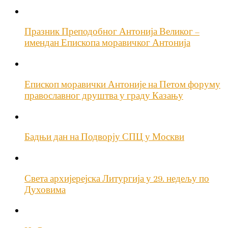
Празник Преподобног Антонија Великог –
имендан Епископа моравичког Антонија
Епископ моравички Антоније на Петом форуму
православног друштва у граду Казању
Бадњи дан на Подворју СПЦ у Москви
Света архијерејска Литургија у 29. недељу по
Духовима