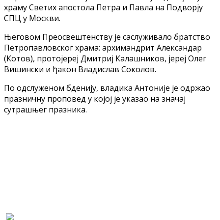
храму Светих апостола Петра и Павла на Подворју
СПЦ у Москви.
Његовом Преосвештенству је саслуживало братство
Петропавловског храма: архимандрит Александар
(Котов), протојереј Дмитриј Калашников, јереј Олег
Вишински и ђакон Владислав Соколов.
По одслуженом бденију, владика Антоније је одржао
празничну проповед у којој је указао на значај
сутрашњег празника.