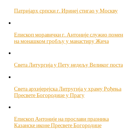
Патријарх српски г. Иринеј стигао у Москву
Епископ моравички г. Антоније служио помен
на монашком гробљу у манастиру Жича
Света Литургија у Пету недељу Великог поста
Света архијерејска Литругија у храму Рођења
Пресвете Богородице у Прагу
Епископ Антоније на прослави празника
Казанске иконе Пресвете Богородице