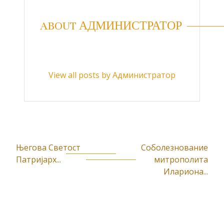
ABOUT АДМИНИСТРАТОР
View all posts by Администратор
Његова Светост
Соболезнование
К
Патријарх...
митрополита
р
Илариона...
е
т
а