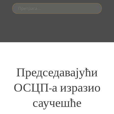
Претрага
за:
Председавајући
ОСЦП-а изразио
саучешће