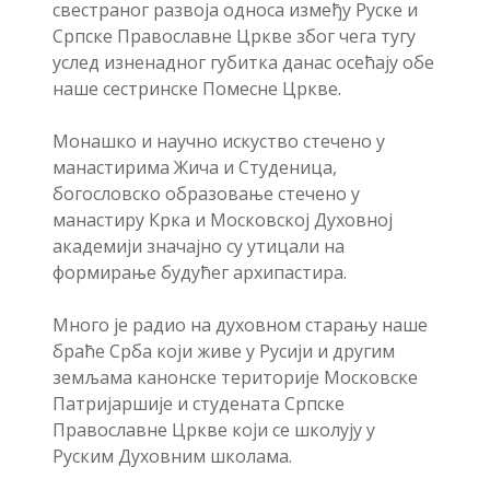
свестраног развоја односа између Руске и
Српске Православне Цркве због чега тугу
услед изненадног губитка данас осећају обе
наше сестринске Помесне Цркве.
Монашко и научно искуство стечено у
манастирима Жича и Студеница,
богословско образовање стечено у
манастиру Крка и Московској Духовној
академији значајно су утицали на
формирање будућег архипастира.
Много је радио на духовном старању наше
браће Срба који живе у Русији и другим
земљама канонске територије Московске
Патријаршије и студената Српске
Православне Цркве који се школују у
Руским Духовним школама.