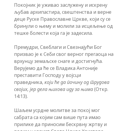
Покојник је уживао заслужену и искрену
љубав архипастира, свештенства и верне
деце Руске Православне Цркве, који су се
бринули о њему и молили за исцељење од
тешке болести која га је задесила.
Премудри, Свеблаги и Свезнајући Бог
призвао је к Себи свог верног прегаоца на
врхунцу земаљске снаге и достигнућа.
Верујемо да ће се Владика Антоније
преставити Господу у војсци
праведника,
који ће да почину од трудова
својих, јер дела њихова иду за њима
(Откр.
14:13).
Шаљем усрдне молитве за покој мог
сабрата са којим сам више пута имао
прилике да приносим бескрвну жртву и