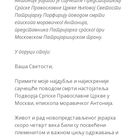
Антоније упутио је саучешће Предстојатељу
Српске Православне Цркве Његовој Светости
Патријарху Порфирију поводом смрти
епископа моравичког Антонија,
представника Патријарха српског при
Московском Патријаршијском трону.
У поруци стоји:
Ваша Светости,
Примите моје најдубље и најискреније
саучешће поводом смрти настојатеља
Подворја Српске Православне Цркве у
Москви, епископа моравичког Антонија.
Живот и рад новопредстављеног јерарха
скоро четврт века били су посвећени
племенитом и важном циљу одржавања и