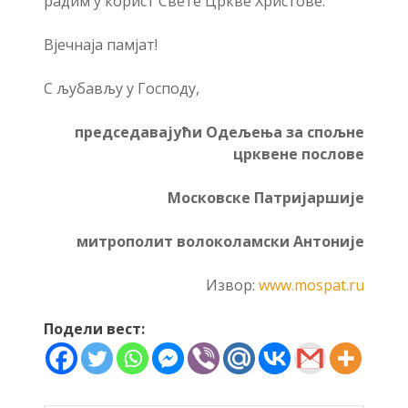
радим у корист Свете Цркве Христове.
Вјечнаја памјат!
С љубављу у Господу,
председавајући Одељења за спољне
црквене послове
Московске Патријаршије
митрополит волоколамски Антоније
Извор:
www.mospat.ru
Подели вест: