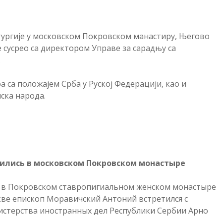
итургије у московском Покровском манастиру, Његово
сусрео са директором Управе за сарадњу са
.
оа са положајем Срба у Руској Федерацији, као и
ска народа.
тились в московском Покровском монастыре
ии в Покровском ставропигиальном женском монастыре
кве епископ Моравичский Антоний встретился с
стерства иностранных дел Республики Сербии Арно