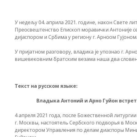
У недељу 04. априла 2021. године, након Свете л
Преосвештенство Епископ моравички Антоније се 
дијаспором и Србима у региону г. Арноом Гујоном
У пријатном разговору, владика је упознао г. Арн
вишевековним братским везама наша два словен
Текст на русском языке:
Владыка Антоний и Арно Гуйон встре
4 апреля 2021 года, после Божественной литург
г. Москвы, настоятель Сербского подворья в Мос
директором Управления по делам диаспоры Мини