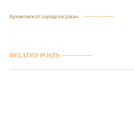
Архиепископ охридски Јован...
К
р
е
т
RELATED POSTS
а
њ
е
ч
л
а
н