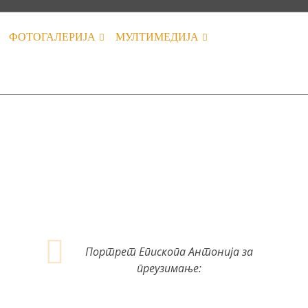
ФОТОГАЛЕРИЈА
МУЛТИМЕДИЈА
Портрет Епископа Антонија за
преузимање: