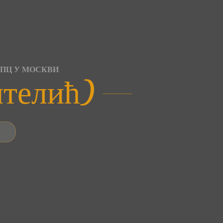
СПЦ У МОСКВИ
нтелић)