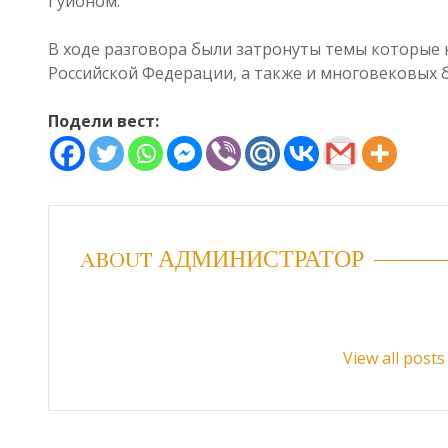
Гуйоном.
В ходе разговора были затронуты темы которые
Российской Федерации, а также и многовековых 
Подели вест:
ABOUT АДМИНИСТРАТОР
View all pos