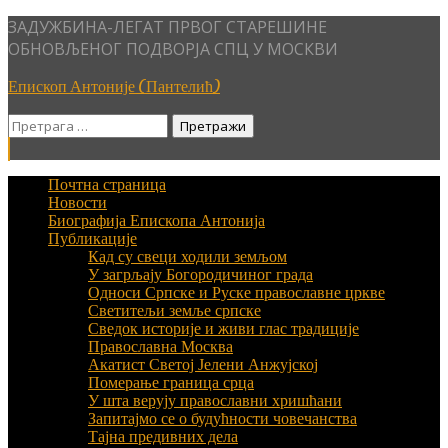
Skip
ЗАДУЖБИНА-ЛЕГАТ ПРВОГ СТАРЕШИНЕ
to
ОБНОВЉЕНОГ ПОДВОРЈА СПЦ У МОСКВИ
content
Епископ Антоније (Пантелић)
Претрага
за:
Почтна страница
Новости
Биографија Епископа Антонија
Публикације
Кад су свеци ходили земљом
У загрљају Богородичиног града
Односи Српске и Руске православне цркве
Светитељи земље српске
Сведок историје и живи глас традиције
Православна Москва
Акатист Светој Јелени Анжујској
Померање граница срца
У шта верују православни хришћани
Запитајмо се о будућности човечанства
Тајна предивних дела