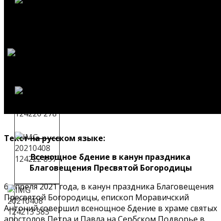
Текст на русском языке:
Всенощное бдение в канун праздника
Благовещения Пресвятой Богородицы
6 апреля 2021 года, в канун праздника Благовещения
Пресвятой Богородицы, епископ Моравичский
Антоний совершил всенощное бдение в храме святых
апостолов Петра и Павла на Сербском Подворье в