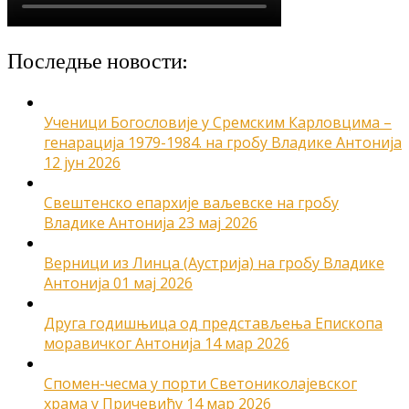
Последње новости:
Ученици Богословије у Сремским Карловцима –
генарација 1979-1984. на гробу Владике Антонија
12 јун 2026
Свештенско епархије ваљевске на гробу
Владике Антонија
23 мај 2026
Верници из Линца (Аустрија) на гробу Владике
Антонија
01 мај 2026
Друга годишњица од представљења Епископа
моравичког Антонија
14 мар 2026
Спомен-чесма у порти Светониколајевског
храма у Причевићу
14 мар 2026