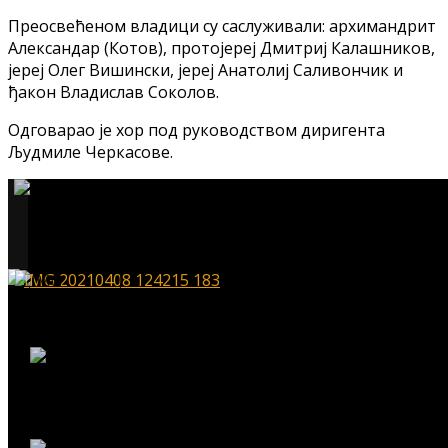
Преосвећеном владици су саслуживали: архимандрит
Александар (Котов), протојереј Дмитриј Калашников,
јереј Олег Вишински, јереј Анатолиј Саливончик и
ђакон Владислав Соколов.
Одговарао је хор под руководством диригента
Људмиле Черкасове.