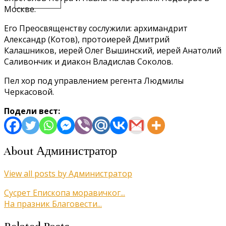
Москве.
Его Преосвященству сослужили: архимандрит
Александр (Котов), протоиерей Дмитрий
Калашников, иерей Олег Вышинский, иерей Анатолий
Саливончик и диакон Владислав Соколов.
Пел хор под управлением регента Людмилы
Черкасовой.
Подели вест:
About Администратор
View all posts by Администратор
Кретање
Сусрет Епископа моравичког...
На празник Благовести...
чланка