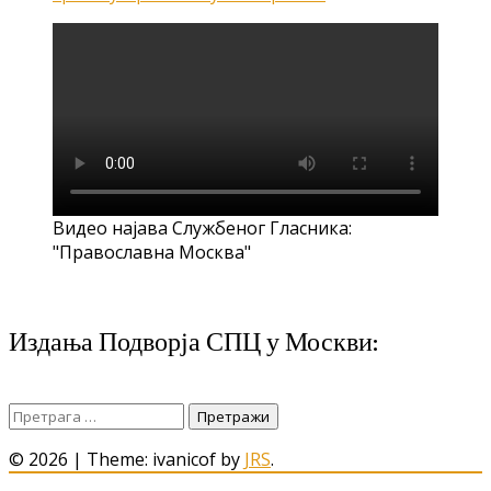
Видео најава Службеног Гласника:
"Православна Москва"
Издања Подворја СПЦ у Москви:
Претрага
за:
© 2026
|
Theme: ivanicof by
JRS
.