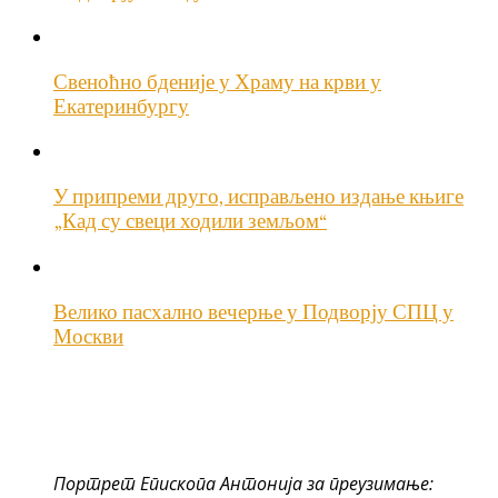
Свеноћно бденије у Храму на крви у
Екатеринбургу
У припреми друго, исправљено издање књиге
„Кад су свеци ходили земљом“
Велико пасхално вечерње у Подворју СПЦ у
Москви
Портрет Епископа Антонија за преузимање: