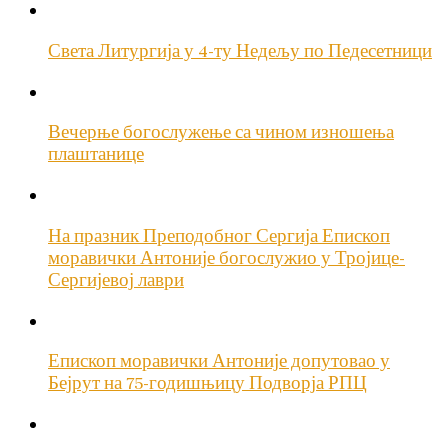
Света Литургија у 4-ту Недељу по Педесетници
Вечерње богослужење са чином изношења
плаштанице
На празник Преподобног Сергија Епископ
моравички Антоније богослужио у Тројице-
Сергијевој лаври
Епископ моравички Антоније допутовао у
Бејрут на 75-годишњицу Подворја РПЦ