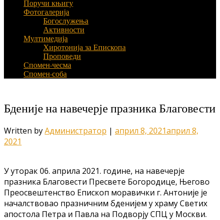
Поручи књигу
Фотогалерија
Богослужења
Активности
Мултимедија
Хиротонија за Епископа
Проповеди
Спомен-чесма
Спомен-соба
Бденије на навечерје празника Благовести
Written by
Администратор
|
април 8, 2021
април 8,
2021
У уторак 06. априла 2021. године, на навечерје
празника Благовести Пресвете Богородице, Његово
Преосвештенство Епископ моравички г. Антоније је
началствовао празничним бденијем у храму Светих
апостола Петра и Павла на Подворју СПЦ у Москви.