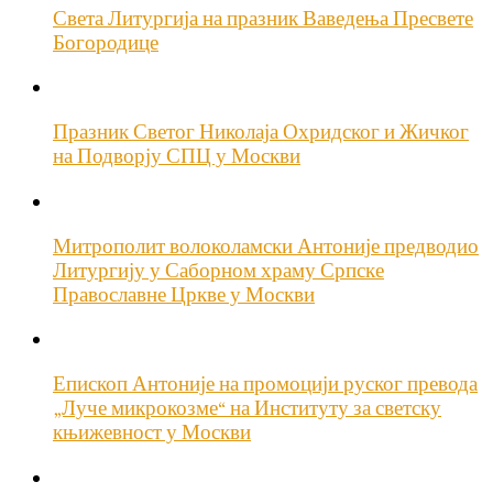
Света Литургија на празник Ваведења Пресвете
Богородице
Празник Светог Николаја Охридског и Жичког
на Подворју СПЦ у Москви
Митрополит волоколамски Антоније предводио
Литургију у Саборном храму Српске
Православне Цркве у Москви
Епископ Антоније на промоцији руског превода
„Луче микрокозме“ на Институту за светску
књижевност у Москви