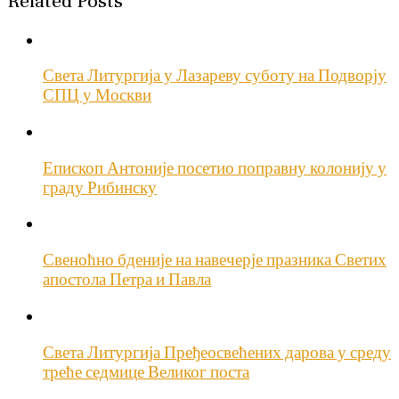
Related Posts
Света Литургија у Лазареву суботу на Подворју
СПЦ у Москви
Епископ Антоније посетио поправну колонију у
граду Рибинску
Свеноћно бденије на навечерје празника Светих
апостола Петра и Павла
Света Литургија Пређеосвећених дарова у среду
треће седмице Великог поста