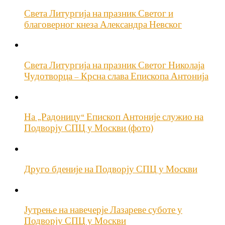
Света Литургија на празник Светог и
благоверног кнеза Александра Невског
Света Литургија на празник Светог Николаја
Чудотворца – Крсна слава Епископа Антонија
На „Радоницу“ Епископ Антоније служио на
Подворју СПЦ у Москви (фото)
Друго бденије на Подворју СПЦ у Москви
Јутрење на навечерје Лазареве суботе у
Подворју СПЦ у Москви