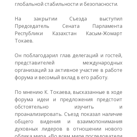
глобальной стабильности и безопасности.
На закрытии Съезда выступил
Председатель Сената Парламента
Республики Казахстан Касым-Жомарт
Токаев.
Он поблагодарил глав делегаций и гостей,
представителей международных
организаций за активное участие в работе
форума и весомый вклад в его работу.
По мнению К. Токаева, высказанные в ходе
форума идеи и предложения предстоит
обстоятельно изучить и
проанализировать. Съезд показал наличие
общего видения и взаимопонимания
духовных лидеров в отношении нового
облика мира. «Во всем мире последователи