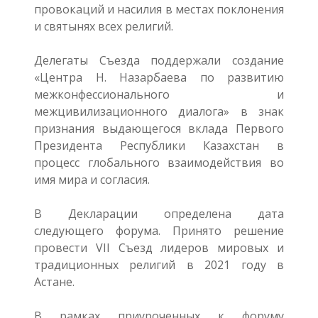
провокаций и насилия в местах поклонения
и святынях всех религий.
Делегаты Съезда поддержали создание
«Центра Н. Назарбаева по развитию
межконфессионального и
межцивилизационного диалога» в знак
признания выдающегося вклада Первого
Президента Республики Казахстан в
процесс глобального взаимодействия во
имя мира и согласия.
В Декларации определена дата
следующего форума. Принято решение
провести VII Съезд лидеров мировых и
традиционных религий в 2021 году в
Астане.
В рамках приуроченных к форуму