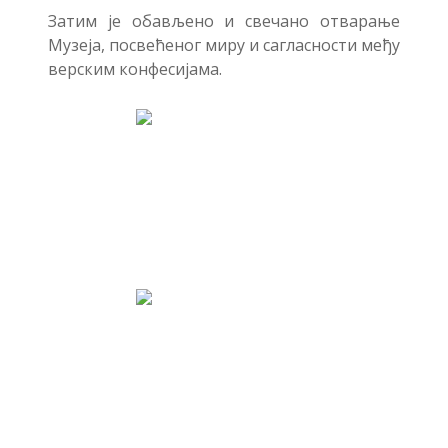
Затим је обављено и свечано отварање
Музеја, посвећеног миру и сагласности међу
верским конфесијама.