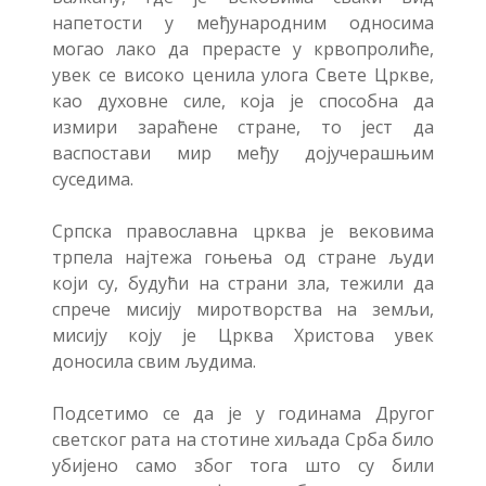
напетости у међународним односима
могао лако да прерасте у крвопролиће,
увек се високо ценила улога Свете Цркве,
као духовне силе, која је способна да
измири зараћене стране, то јест да
васпостави мир међу дојучерашњим
суседима.
Српска православна црква је вековима
трпела најтежа гоњења од стране људи
који су, будући на страни зла, тежили да
спрече мисију миротворства на земљи,
мисију коју је Црква Христова увек
доносила свим људима.
Подсетимо се да је у годинама Другог
светског рата на стотине хиљада Срба било
убијено само због тога што су били