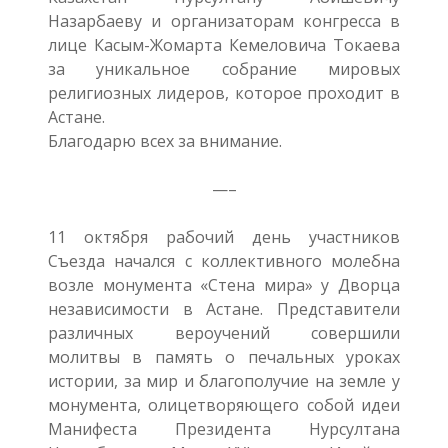
Назарбаеву и организаторам конгресса в
лице Касым-Жомарта Кемеловича Токаева
за уникальное собрание мировых
религиозных лидеров, которое проходит в
Астане.
Благодарю всех за внимание.
—–
11 октября рабочий день участников
Съезда начался с коллективного молебна
возле монумента «Стена мира» у Дворца
независимости в Астане. Представители
различных вероучений совершили
молитвы в память о печальных уроках
истории, за мир и благополучие на земле у
монумента, олицетворяющего собой идеи
Манифеста Президента Нурсултана