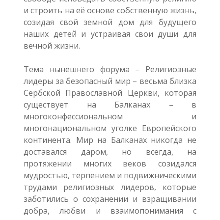
и строить на её основе собственную жизнь,
созидая свой земной дом для будущего
наших детей и устраивая свои души для
вечной жизни.
Тема нынешнего форума – Религиозные
лидеры за безопасный мир – весьма близка
Сербской Православной Церкви, которая
существует на Балканах – в
многоконфессиональном и
многонациональном уголке Европейского
континента. Мир на Балканах никогда не
доставался даром, но всегда, на
протяжении многих веков созидался
мудростью, терпением и подвижническими
трудами религиозных лидеров, которые
заботились о сохранении и взращивании
добра, любви и взаимопонимания с