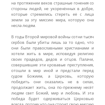
на протяжении веков страшные гонения со
стороны людей, не укоренённых в добре,
которые стремились стереть её с лица
земли за эту миссию мира, которую она
несла людям.
В годы Второй мировой войны сотни тысяч
сербов были убиты лишь за то одно, что
они были православными христианами и
хотели жить в мире, исповедуя религию
своих прадедов, дедов и отцов. Палачи,
совершившие эти кровавые преступления,
отошли в мир иной и предстали перед
судом Божиим, а Церковь, которую
победить они оказались не в силах,
продолжает жить, она по-прежнему несёт
людям свет Божий, мир и любовь. И эта
победа будет одерживаться Церковью
всегда, потому что она строит свою миссию