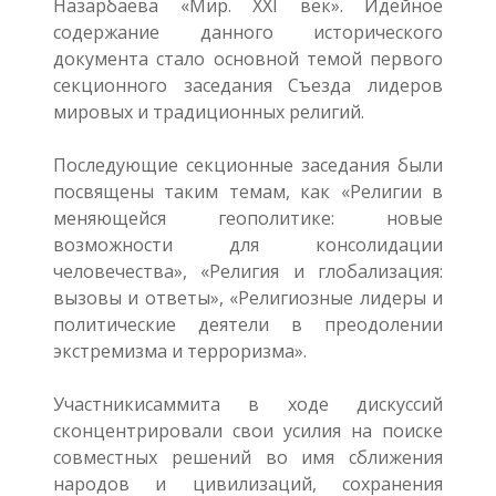
Назарбаева «Мир. XXI век». Идейное
содержание данного исторического
документа стало основной темой первого
секционного заседания Съезда лидеров
мировых и традиционных религий.
Последующие секционные заседания были
посвящены таким темам, как «Религии в
меняющейся геополитике: новые
возможности для консолидации
человечества», «Религия и глобализация:
вызовы и ответы», «Религиозные лидеры и
политические деятели в преодолении
экстремизма и терроризма».
Участникисаммита в ходе дискуссий
сконцентрировали свои усилия на поиске
совместных решений во имя сближения
народов и цивилизаций, сохранения