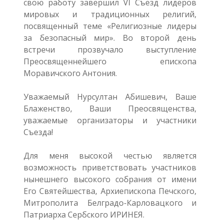
свою работу завершил VI Съезд лидеров
мировых и традиционных религий,
посвященный теме «Религиозные лидеры
за безопасный мир». Во второй день
встречи прозвучало выступление
Преосвященнейшего епископа
Моравичского Антония.
Уважаемый Нурсултан Абишевич, Ваше
Блаженство, Ваши Преосвященства,
уважаемые организаторы и участники
Съезда!
Для меня высокой честью является
возможность приветствовать участников
нынешнего высокого собрания от имени
Его Святейшества, Архиепископа Печского,
Митрополита Белградо-Карловацкого и
Патриарха Сербского ИРИНЕЯ.