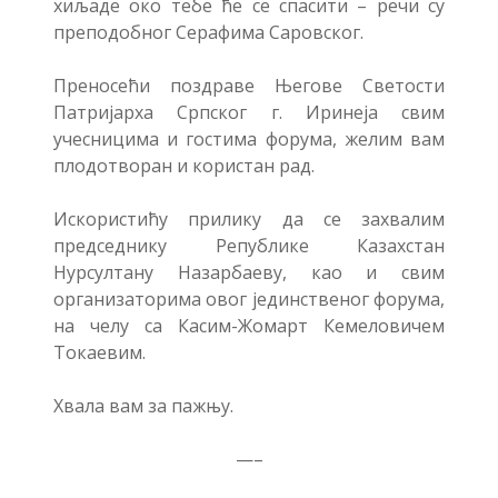
хиљаде око тебе ће се спасити – речи су
преподобног Серафима Саровског.
Преносећи поздраве Његове Светости
Патријарха Српског г. Иринеја свим
учесницима и гостима форума, желим вам
плодотворан и користан рад.
Искористићу прилику да се захвалим
председнику Републике Казахстан
Нурсултану Назарбаеву, као и свим
организаторима овог јединственог форума,
на челу са Касим-Жомарт Кемеловичем
Токаевим.
Хвала вам за пажњу.
—–