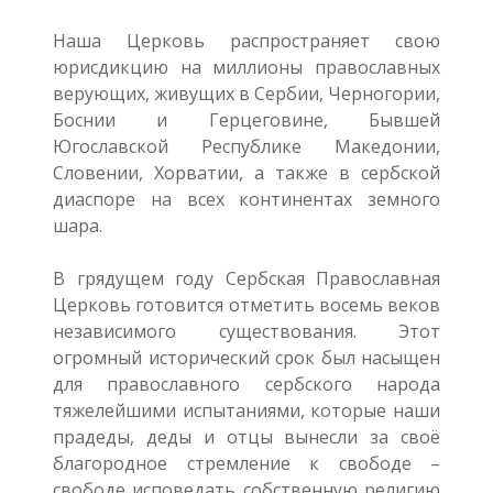
Наша Церковь распространяет свою
юрисдикцию на миллионы православных
верующих, живущих в Сербии, Черногории,
Боснии и Герцеговине, Бывшей
Югославской Республике Македонии,
Словении, Хорватии, а также в сербской
диаспоре на всех континентах земного
шара.
В грядущем году Сербская Православная
Церковь готовится отметить восемь веков
независимого существования. Этот
огромный исторический срок был насыщен
для православного сербского народа
тяжелейшими испытаниями, которые наши
прадеды, деды и отцы вынесли за своё
благородное стремление к свободе –
свободе исповедать собственную религию