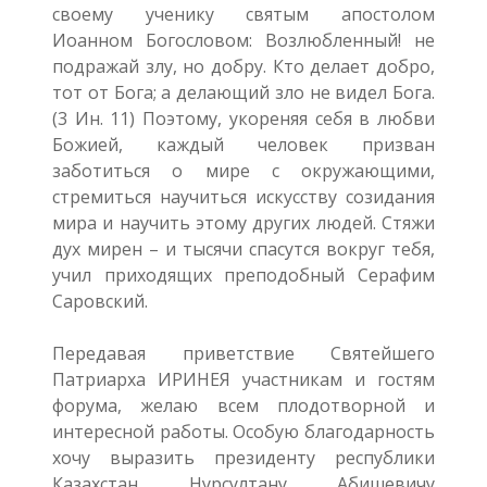
своему ученику святым апостолом
Иоанном Богословом: Возлюбленный! не
подражай злу, но добру. Кто делает добро,
тот от Бога; а делающий зло не видел Бога.
(3 Ин. 11) Поэтому, укореняя себя в любви
Божией, каждый человек призван
заботиться о мире с окружающими,
стремиться научиться искусству созидания
мира и научить этому других людей. Стяжи
дух мирен – и тысячи спасутся вокруг тебя,
учил приходящих преподобный Серафим
Саровский.
Передавая приветствие Святейшего
Патриарха ИРИНЕЯ участникам и гостям
форума, желаю всем плодотворной и
интересной работы. Особую благодарность
хочу выразить президенту республики
Казахстан Нурсултану Абишевичу