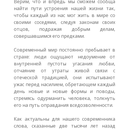
Верим, что и впредь мы сможем сообща
найти пути устроения нашей жизни так,
чтобы каждый из нас мог жить в мире со
своими соседями, следуя законам своих
отцов, подражая добрым делам,
совершавшимся его предками.
Современный мир постоянно пребывает в
страхе: люди ощущают недоумение от
внутренней пустоты угасания любви,
отчаяние от утраты живой связи с
отеческой традицией, они испытывают
ужас перед насилием, обретающем каждый
день новые и новые формы и поводы,
стремясь одурманить человека, толкнуть
его на путь оправдания вседозволенности.
Как актуальны для нашего современника
слова, сказанные две тысячи лет назад