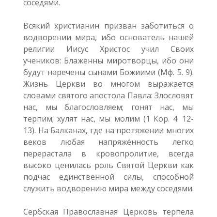
соседями.
Всякий христианин призван заботиться о
водворении мира, ибо основатель нашей
религии Иисус Христос учил Своих
учеников: Блаженны миротворцы, ибо они
будут наречены сынами Божиими (Мф. 5. 9).
Жизнь Церкви во многом выражается
словами святого апостола Павла: Злословят
нас, мы благословляем; гонят нас, мы
терпим; хулят нас, мы молим (1 Кор. 4. 12-
13). На Балканах, где на протяжении многих
веков любая напряжённость легко
перерастала в кровопролитие, всегда
высоко ценилась роль Святой Церкви как
подчас единственной силы, способной
служить водворению мира между соседями.
Сербская Православная Церковь терпела