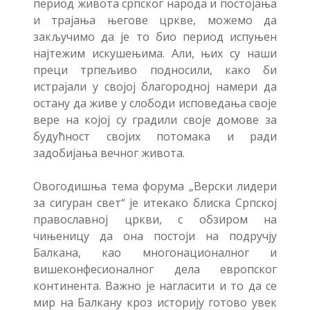
период живота српског народа и постојања
и трајања његове цркве, можемо да
закључимо да је то био период испуњен
најтежим искушењима. Али, њих су наши
преци трпељиво подносили, како би
истрајали у својој благородној намери да
остану да живе у слободи исповедања своје
вере на којој су градили своје домове за
будућност својих потомака и ради
задобијања вечног живота.
Овогодишња тема форума „Верски лидери
за сигуран свет“ је итекако блиска Српској
православној цркви, с обзиром на
чињеницу да она постоји на подручју
Балкана, као многонационалног и
вишеконфесионалног дела европског
континента. Важно је нагласити и то да се
мир на Балкану кроз историју готово увек