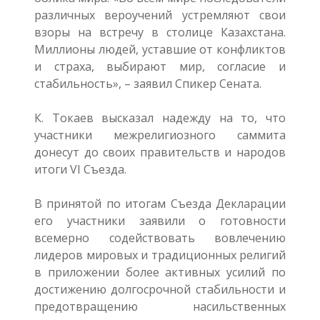
различных вероучений устремляют свои
взоры на встречу в столице Казахстана.
Миллионы людей, уставшие от конфликтов
и страха, выбирают мир, согласие и
стабильность», – заявил Спикер Сената.
К. Токаев высказал надежду на то, что
участники межрелигиозного саммита
донесут до своих правительств и народов
итоги VI Съезда.
В принятой по итогам Съезда Декларации
его участники заявили о готовности
всемерно содействовать вовлечению
лидеров мировых и традиционных религий
в приложении более активных усилий по
достижению долгосрочной стабильности и
предотвращению насильственных