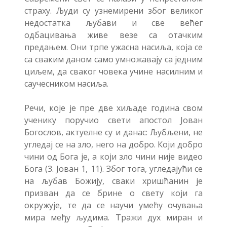
страху. Људи су узнемирени због великог
недостатка љубави и све већег
одбацивања живе везе са отачким
предањем. Они трпе ужасна насиља, која се
са сваким даном само умножавају са једним
циљем, да сваког човека учине насилним и
саучесником насиља.
Речи, које је пре две хиљаде година свом
ученику поручио свети апостол Јован
Богослов, актуелне су и данас: Љубљени, не
угледај се на зло, него на добро. Који добро
чини од Бога је, а који зло чини није видео
Бога (3. Јован 1, 11). Због тога, угледајући се
на љубав Божију, сваки хришћанин је
призван да се брине о свету који га
окружује, те да се научи умећу очувања
мира међу људима. Тражи дух миран и