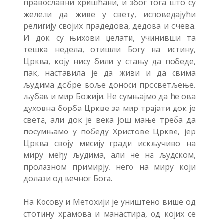
православни хришћани, и због тога што су
желели да живе у свету, исповедајући
религију својих прадедова, дедова и очева.
И док су њихови џелати, учинивши та
тешка недела, отишли Богу на истину,
Црква, коју нису били у стању да победе,
пак, наставила је да живи и да свима
људима добре воље доноси просветљење,
љубав и мир Божији. Не сумњајмо да ће ова
духовна борба Цркве за мир трајати док је
света, али док је века још мање треба да
посумњамо у победу Христове Цркве, јер
Црква своју мисију гради искључиво на
миру међу људима, али не на људском,
пролазном примирју, него на миру који
долази од вечног Бога.
На Косову и Метохији је уништено више од
стотину храмова и манастира, од којих се