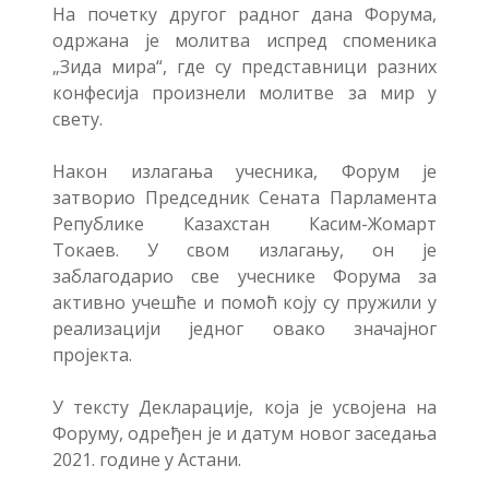
На почетку другог радног дана Форума,
одржана је молитва испред споменика
„Зида мира“, где су представници разних
конфесија произнели молитве за мир у
свету.
Након излагања учесника, Форум је
затворио Председник Сената Парламента
Републике Казахстан Касим-Жомарт
Токаев. У свом излагању, он је
заблагодарио све учеснике Форума за
активно учешће и помоћ коју су пружили у
реализацији једног овако значајног
пројекта.
У тексту Декларације, која је усвојена на
Форуму, одређен је и датум новог заседања
2021. године у Астани.