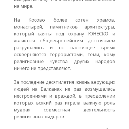
на мире.
На Косово более сотен храмов,
монастырей, памятников архитектуры,
который взяты под охрану ЮНЕСКО и
являются общеевропейским достоянием
разрушались и по настоящее время
оскверняются террористами, теми, кому
религиозные чувства других народов
ничего не представляют.
За последние десятилетия жизнь верующих
людей на Балканах не раз возмущалась
нестроениями и враждой, в преодолении
которых всякий раз играла важную роль
мудрая совместная деятельность
религиозных лидеров.