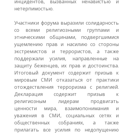
инцидентов, вызванных ненавистью и
нетерпимостью.
Участники форума выразили солидарность
со всеми религиозными группами и
этническими общинами, подвергшимися
ущемлению прав и насилию со стороны
экстремистов и террористов, а также
поддержали усилия, направленные на
защиту беженцев, их прав и достоинства.
Итоговый документ содержит призыв к
мировым СМИ отказаться от практики
отождествления терроризма с религией.
Декларация содержит призыв к
религиозным лидерам продвигать
ценности мира, взаимопонимания и
уважения в СМИ, социальных сетях и
общественных собраниях, а также
прилагать все усилия по недопущению