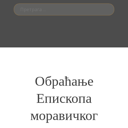
Претрага
за:
Обраћање
Епископа
моравичког