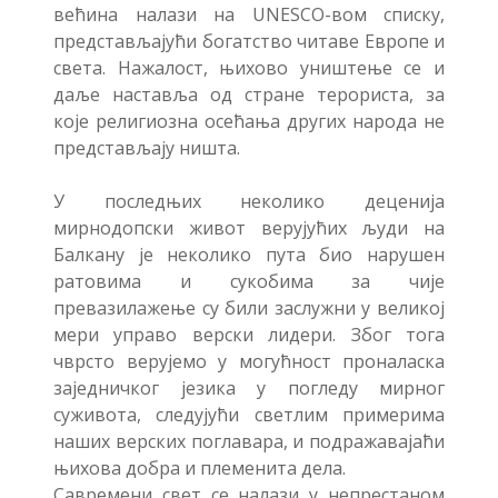
већина налази на UNESCO-вом списку,
представљајући богатство читаве Европе и
света. Нажалост, њихово уништење се и
даље наставља од стране терориста, за
које религиозна осећања других народа не
представљају ништа.
У последњих неколико деценија
мирнодопски живот верујућих људи на
Балкану је неколико пута био нарушен
ратовима и сукобима за чије
превазилажење су били заслужни у великој
мери управо верски лидери. Због тога
чврсто верујемо у могућност проналаска
заједничког језика у погледу мирног
суживота, следујући светлим примерима
наших верских поглавара, и подражавајаћи
њихова добра и племенита дела.
Савремени свет се налази у непрестаном