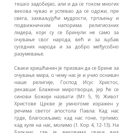
тешко задобијао, али и да се током многих
векова чувао и успевао да се одржи, пре
свега, захваљујући мудрости, трпљењу и
подвижничким напорима религиозних
лидера, који су се бринули не само за
очување свог народа, већ и за љубав
суседних народа и за добро међусобно
разумевање.
Сваки хришћанин је призван да се брине за
очување мира, о чему нас је и учио оснивач
наше религије, Господ Исус Христос,
рекавши: Блажени миротворци, јер ће се
синови Божији назвати (Мт 5, 9). Живот
Христове Цркве је умногоме изражен у
речима светог апостола Павла: Кад нас
грде, благосиљамо; кад нас гоне, трпимо;
кад хуле на нас, молимо (1. Кор 4, 12-13). На
Балкану, где је вековима сваки вид