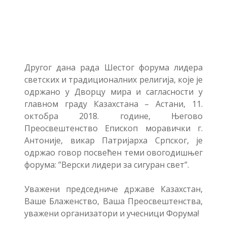
Другог дана рада Шестог форума лидера
светских и традиционалних религија, које је
одржано у Дворцу мира и сагласности у
главном граду Казахстана – Астани, 11.
октобра 2018. године, Његово
Преосвештенство Епископ моравички г.
Антоније, викар Патријарха Српског, је
одржао говор посвећен теми овогодишњег
форума: ”Верски лидери за сигуран свет”.
Уважени председниче државе Казахстан,
Ваше Блаженство, Ваша Преосвештенства,
уважени организатори и учесници Форума!