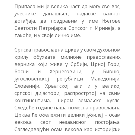
Припала ми је велика част да могу све вас,
учеснике данашњег, надасве важног
догађаја, да поздравим у име Његове
Светости Патријарха Српског г. Иринеја, а
такође, и у своје лично име.
Српска православна црква у свом духовном
крилу обухвата милионе православних
верника који живе у Србији, Црној Гори,
Босни и Херцеговини, у Бившој
југословенској републици Македонији,
Словенији, Хрватској, али и у великој
српској дијаспори, распростртој на свим
континентима, широм земаљске кугле.
Следеће године наша помесна православна
Црква ће обележити велики јубилеј – осам
векова свог независног постојања.
Сагледавајући осам векова као историјски