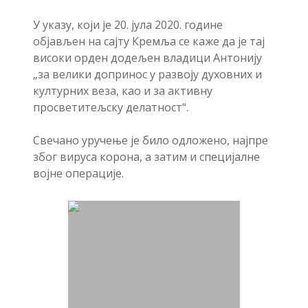
У указу, који је 20. јула 2020. године
објављен на сајту Кремља се каже да је тај
високи орден додељен владици Антонију
„за велики допринос у развоју духовних и
културних веза, као и за активну
просветитељску делатност“.
Свечано уручење је било одложено, најпре
због вируса корона, а затим и специјалне
војне операције.