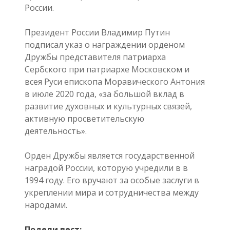
России.
Президент России Владимир Путин
подписал указ о награждении орденом
Дружбы представителя патриарха
Сербского при патриархе Московском и
всея Руси епископа Моравического Антония
в июле 2020 года, «за большой вклад в
развитие духовных и культурных связей,
активную просветительскую
деятельность».
Орден Дружбы является государственной
наградой России, которую учредили в в
1994 году. Его вручают за особые заслуги в
укреплении мира и сотрудничества между
народами.
Подели вест: