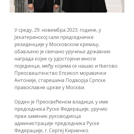
У среду, 29. новембра 2023. године, у
Јекатеринској сали председничке
резиденције у Московском кремљу,
обављено је свечано уручење државних
награда којих су удостојени многи
појединци, међу којима се нашао и Његово
Преосвештенство Епсикоп моравички
Антоније, старешина Подворја Српске
православне цркве у Москви.
Орден је Преосвећеном владици, у име
председника Руске Федерације, уручио
први заменик руководиоца
администрације председника Руске
Федерације, г. Сергеј Кириенко.