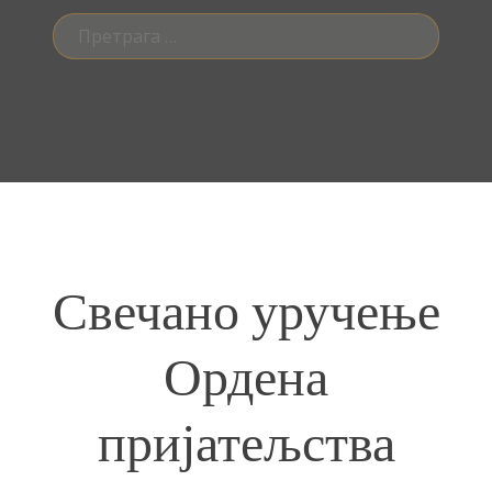
Претрага
за:
Свечано уручење
Ордена
пријатељства