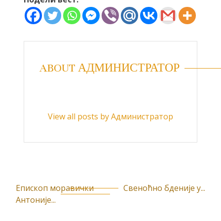
ABOUT АДМИНИСТРАТОР
View all posts by Администратор
Епископ моравички
Свеноћно бденије у...
К
Антоније...
р