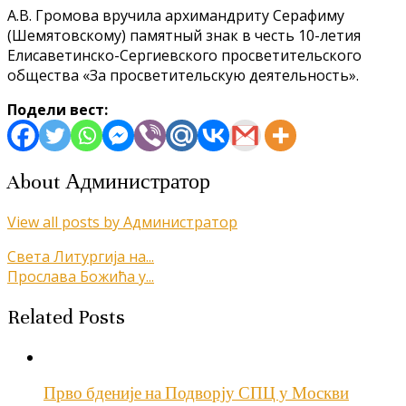
А.В. Громова вручила архимандриту Серафиму
(Шемятовскому) памятный знак в честь 10-летия
Елисаветинско-Сергиевского просветительского
общества «За просветительскую деятельность».
Подели вест:
About Администратор
View all posts by Администратор
Кретање
Света Литургија на...
Прослава Божића у...
чланка
Related Posts
Прво бденије на Подворју СПЦ у Москви