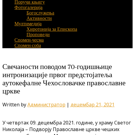
Поручи књигу
Фотогалерија
Богослужења
Активности
Мултимедија
Хиротонија за Епископа
Проповеди
Спомен-чесма
Спомен-соба
Свечаности поводом 70-годишњице
интронизације првог предстојатеља
аутокефалне Чехословачке православне
цркве
Written by
Администратор
|
децембар 21, 2021
У четвртак 09. децембра 2021. године, у храму Светог
Николаја – Подворју Православне цркве чешких