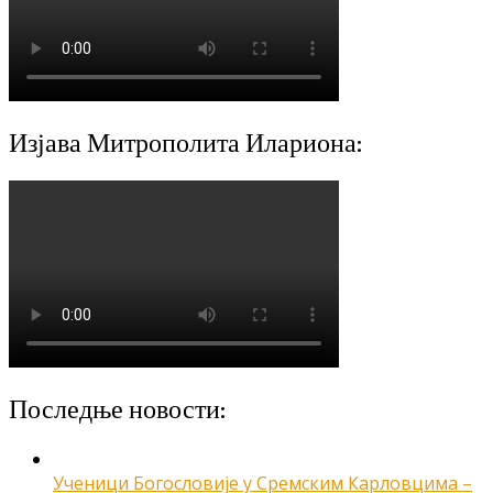
Изјава Митрополита Илариона:
Последње новости:
Ученици Богословије у Сремским Карловцима –