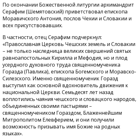
По окончании Божественной литургии архимандрит
Серафим (Шемятовский) приветствовал епископа
Моравичского Антония, послов Чехии и Словакии и
всех присутствовавших.
В частности, отец Серафим подчеркнул:
«Православная Церковь Чешских земель и Словакии
– не только наследница великих свершений святых
равноапостольных Кирилла и Мефодия, но и плод
усердного духовного труда священномученика
Горазда (Павлика), епископа Богемского и Моравско-
Силезского. Именно священномученик Горазд
выступил как основной вдохновитель движения к
национальной Церкви. Семьдесят лет назад
воплотились чаяния чешского и словацкого народов,
объединенных своими пастырями –
священномучеником Гораздом, Блаженнейшим
Митрополитом Елевферием, и они получили
возможность призывать имя Божие на родных
языках».