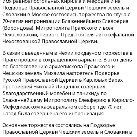
имя равноапостольных Кирилла и Мефодия и на
Подворье Православной Церкви Чешских земель и
Словакии в Москве состоялись торжества по случаю
70-летия интронизации Блаженнейшего Елевферия
(Воронцова), Митрополита Пражского и всея
Чехословакии, первого Предстоятеля автокефальной
Чехословацкой Православной Церкви.
В связи с введенным в Чехии локдауном торжества в
Праге прошли в сокращенном варианте. В этот день
по благословению архиепископа Пражского и
Чешских земель Михаила настоятель Подворья
Русской Православной Церкви в Карловых Варах
протоиерей Николай Лищенюк совершил
благодарственный молебен и панихиду по
Блаженнейшему Митрополиту Елевферию в Кирилло-
Мефодиевском кафедральном соборе, где 70 лет
назад была совершена его интронизация.
Основные торжества состоялись на Подворье
Православной Церкви Чешских земель и Словакии в