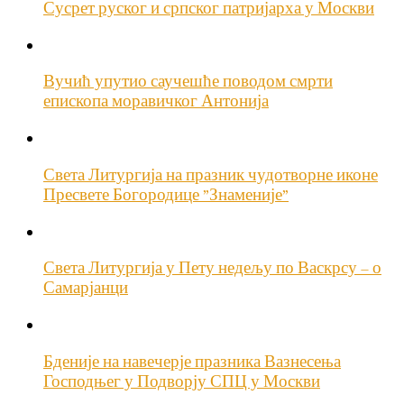
Сусрет руског и српског патријарха у Москви
Вучић упутио саучешће поводом смрти
епископа моравичког Антонија
Света Литургија на празник чудотворне иконе
Пресвете Богородице ”Знаменије”
Света Литургија у Пету недељу по Васкрсу – о
Самарјанци
Бденије на навечерје празника Вазнесења
Господњег у Подворју СПЦ у Москви