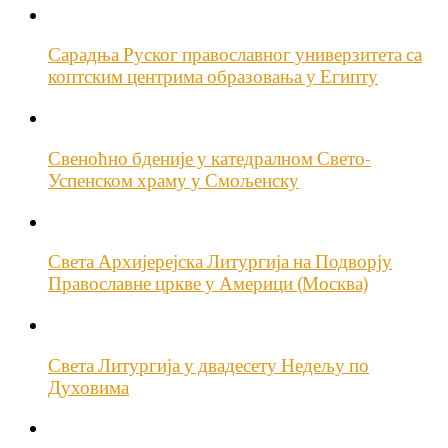
Сарадња Руског православног универзитета са
коптским центрима образовања у Египту
Свеноћно бденије у катедралном Свето-
Успенском храму у Смољенску
Света Архијерејска Литургија на Подворју
Православне цркве у Америци (Москва)
Света Литургија у двадесету Недељу по
Духовима