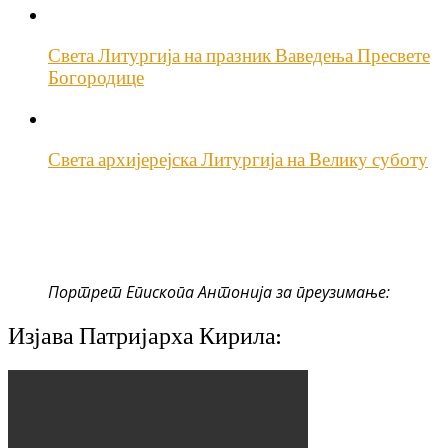
Света Литургија на празник Ваведења Пресвете
Богородице
Света архијерејска Литургија на Велику суботу
Портрет Епископа Антонија за преузимање:
Изјава Патријарха Кирила: