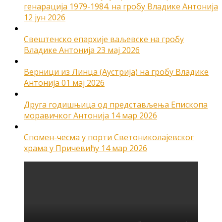
генарација 1979-1984. на гробу Владике Антонија
12 јун 2026
Свештенско епархије ваљевске на гробу
Владике Антонија
23 мај 2026
Верници из Линца (Аустрија) на гробу Владике
Антонија
01 мај 2026
Друга годишњица од представљења Епископа
моравичког Антонија
14 мар 2026
Спомен-чесма у порти Светониколајевског
храма у Причевићу
14 мар 2026