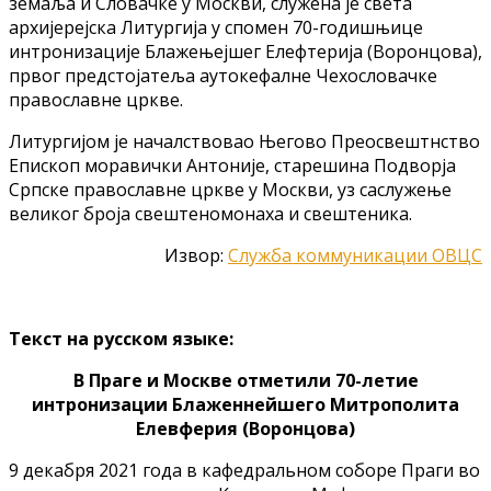
земаља и Словачке у Москви, служена је света
архијерејска Литургија у спомен 70-годишњице
интронизације Блажењејшег Елефтерија (Воронцова),
првог предстојатеља аутокефалне Чехословачке
православне цркве.
Литургијом је началствовао Његово Преосвештнство
Епископ моравички Антоније, старешина Подворја
Српске православне цркве у Москви, уз саслужење
великог броја свештеномонаха и свештеника.
Извор:
Служба коммуникации ОВЦС
Текст на русском языке:
В Праге и Москве отметили 70-летие
интронизации Блаженнейшего Митрополита
Елевферия (Воронцова)
9 декабря 2021 года в кафедральном соборе Праги во