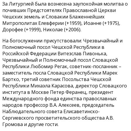
За Литургией была вознесена заупокойная молитва о
почивших Предстоятелях Православной Церкви
Чешских земель и Словакии Блаженнейших
Митрополитах Елевферии (+1959), Иоанне (+1975),
Дорофее (+1999), Николае (+2006).
На богослужении присутствовали: Чрезвычайный и
Полномочный посол Чешской Республики в
Российской Федерации Витезслав Пивонька,
Чрезвычайный и Полномочный посол Словацкой
Республики Любомир Регак, советник-посланник –
заместитель посла Словацкой Республики Марек
Бартко, третий советник Посольства Чешской
Республики Михаэла Карасова, директор Словацкого
института в Москве Петер Феранец, президент
Международного фонда единства православных
народов профессор В.А. Алексеев, председатель
Наблюдательного совета Елисаветинско-
Сергиевского просветительского общества А.В.
Громова и другие гости.