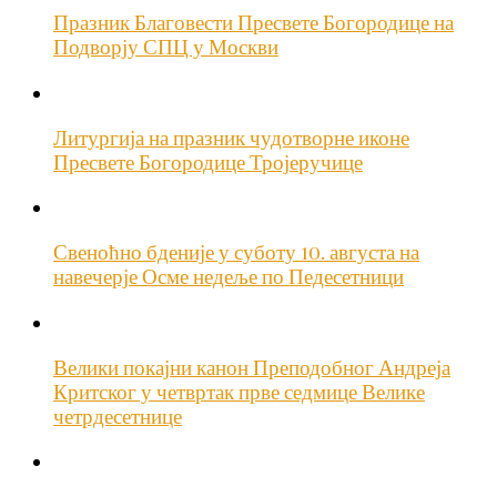
Празник Благовести Пресвете Богородице на
Подворју СПЦ у Москви
Литургија на празник чудотворне иконе
Пресвете Богородице Тројеручице
Свеноћно бденије у суботу 10. августа на
навечерје Осме недеље по Педесетници
Велики покајни канон Преподобног Андреја
Критског у четвртак прве седмице Велике
четрдесетнице