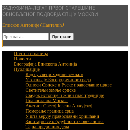
Skip
ЗАДУЖБИНА-ЛЕГАТ ПРВОГ СТАРЕШИНЕ
to
ОБНОВЉЕНОГ ПОДВОРЈА СПЦ У МОСКВИ
content
Епископ Антоније (Пантелић)
Претрага
за:
Почтна страница
Новости
Биографија Епископа Антонија
Публикације
Кад су свеци ходили земљом
У загрљају Богородичиног града
Односи Српске и Руске православне цркве
Светитељи земље српске
Сведок историје и живи глас традиције
Православна Москва
Акатист Светој Јелени Анжујској
Померање граница срца
У шта верују православни хришћани
Запитајмо се о будућности човечанства
Тајна предивних дела