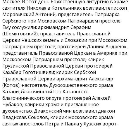
Москве. В этот день Божественную литургию в храме
святителя Николая в Котельниках возглавил епископ
Моравичский Антоний, представитель Патриарха
Сербского при Московском Патриаршем престоле.
Ему сослужили: архимандрит Серафим
(Шемятовский), представитель Православной
Церкви Чешских земель и Словакии при Московском
Патриаршем престоле; протоиерей Даниил Андреюк,
представитель Православной Церкви в Америке при
Московском Патриаршем престоле; клирик
Грузинской Православной Церкви протоиерей
Кахабер Гоготишвили; клирик Сербской
Православной Церкви архимандрит Александр
(Котов); настоятель Духосошественского храма
Казани, благочинный I-го Казанского
благочинического округа протоиерей Алексей
Чубаков, клирики храма и приглашенное
духовенство. Диаконский чин возглавил диакон
Владислав Соколов, клирик московского храма
святых апостолов Петра и Павла у Яузских ворот.