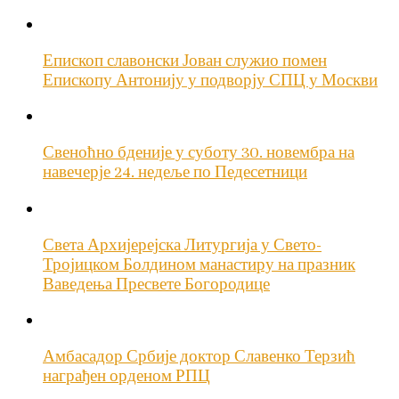
Епископ славонски Јован служио помен
Епископу Антонију у подворју СПЦ у Москви
Свеноћно бденије у суботу 30. новембра на
навечерје 24. недеље по Педесетници
Света Архијерејска Литургија у Свето-
Тројицком Болдином манастиру на празник
Ваведења Пресвете Богородице
Амбасадор Србије доктор Славенко Терзић
награђен орденом РПЦ