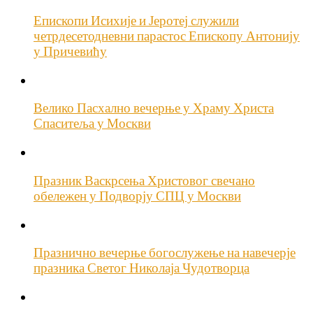
Епископи Исихије и Јеротеј служили
четрдесетодневни парастос Епископу Антонију
у Причевићу
Велико Пасхално вечерње у Храму Христа
Спаситеља у Москви
Празник Васкрсења Христовог свечано
обележен у Подворју СПЦ у Москви
Празнично вечерње богослужење на навечерје
празника Светог Николаја Чудотворца