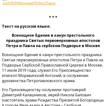
* * *
Текст на русском языке:
Всенощное бдение в канун престольного
праздника Святых первоверховных апостолов
Петра и Павла на сербском Подворье в Москве
Всенощное бдение в канун престольного праздника
Святых первоверховных апостолов Петра и Павла на
Подворье Сербской Православной Церкви в Москве,
11 июля 2019 года, служил Его Преосвященство
епископ Моравичский Антоний, в сослужении
духовенства Петропавловского храма.
Его Преосвященству сослужили: протоиерей
Димитрий Калашников, иерей Никола Балович
(настоятель храма Рождества Пресвятой Богородицы
в городе Фельдкирх в Австрии – Сербская