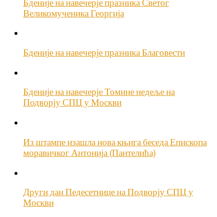
Бденије на навечерје празника Светог
Великомученика Георгија
Бденије на навечерје празника Благовести
Бденије на навечерје Томине недеље на
Подворју СПЦ у Москви
Из штампе изашла нова књига беседа Епископа
моравичког Антонија (Пантелића)
Други дан Педесетнице на Подворју СПЦ у
Москви