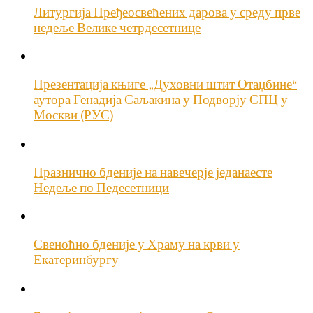
Литургија Пређеосвећених дарова у среду прве
недеље Велике четрдесетнице
Презентација књиге „Духовни штит Отаџбине“
аутора Генадија Саљакина у Подворју СПЦ у
Москви (РУС)
Празнично бденије на навечерје једанаесте
Недеље по Педесетници
Свеноћно бденије у Храму на крви у
Екатеринбургу