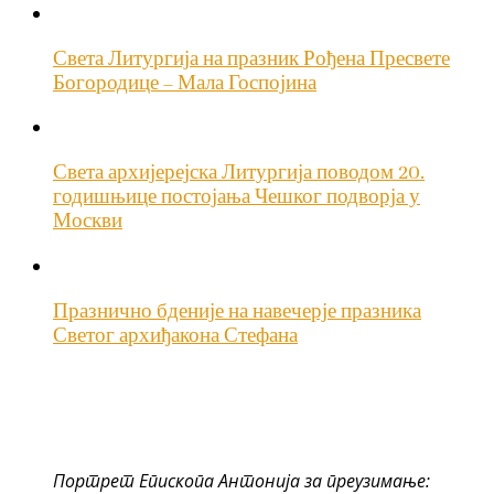
Света Литургија на празник Рођена Пресвете
Богородице – Мала Госпојина
Света архијерејска Литургија поводом 20.
годишњице постојања Чешког подворја у
Москви
Празнично бденије на навечерје празника
Светог архиђакона Стефана
Портрет Епископа Антонија за преузимање: