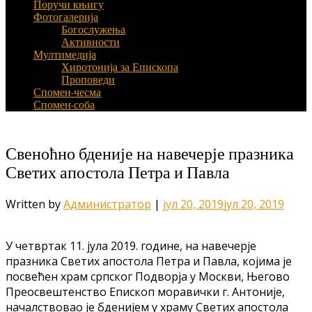
Поручи књигу
Фотогалерија
Богослужења
Активности
Мултимедија
Хиротонија за Епископа
Проповеди
Спомен-чесма
Спомен-соба
Свеноћно бденије на навечерје празника
Светих апостола Петра и Павла
Written by
Администратор
|
јул 20, 2019
јул 20, 2019
У четвртак 11. јула 2019. године, на навечерје
празника Светих апостола Петра и Павла, којима је
посвећен храм српског Подворја у Москви, Његово
Преосвештенство Епископ моравички г. Антоније,
началствовао је бденијем у храму Светих апостола