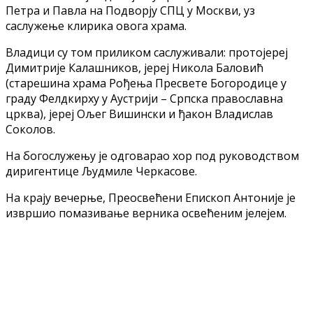
Петра и Павла на Подворју СПЦ у Москви, уз
саслужење клирика овога храма.
Владици су том приликом саслуживали: протојереј
Димитрије Калашников, јереј Никола Баловић
(старешина храма Рођења Пресвете Богородице у
граду Фелдкирху у Аустрији – Српска православна
црква), јереј Ољег Вишински и ђакон Владислав
Соколов.
На богослужењу је одговарао хор под руководством
диригентице Људмиле Черкасове.
На крају вечерње, Преосвећени Епископ Антоније је
извршио помазивање верника освећеним јелејем.