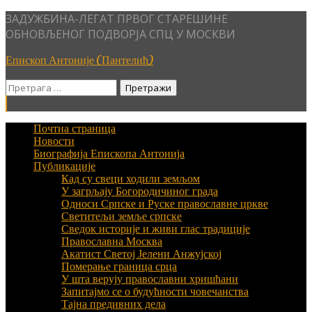
Skip
ЗАДУЖБИНА-ЛЕГАТ ПРВОГ СТАРЕШИНЕ
to
ОБНОВЉЕНОГ ПОДВОРЈА СПЦ У МОСКВИ
content
Епископ Антоније (Пантелић)
Претрага
за:
Почтна страница
Новости
Биографија Епископа Антонија
Публикације
Кад су свеци ходили земљом
У загрљају Богородичиног града
Односи Српске и Руске православне цркве
Светитељи земље српске
Сведок историје и живи глас традиције
Православна Москва
Акатист Светој Јелени Анжујској
Померање граница срца
У шта верују православни хришћани
Запитајмо се о будућности човечанства
Тајна предивних дела