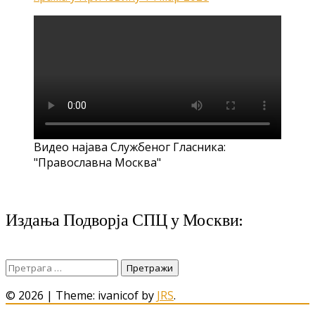
Видео најава Службеног Гласника:
"Православна Москва"
Издања Подворја СПЦ у Москви:
Претрага
за:
© 2026
|
Theme: ivanicof by
JRS
.