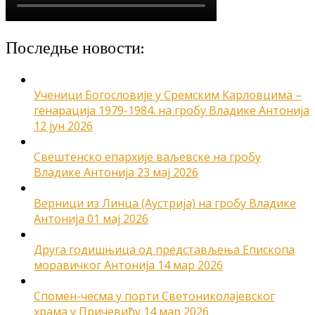
Последње новости:
Ученици Богословије у Сремским Карловцима –
генарација 1979-1984. на гробу Владике Антонија
12 јун 2026
Свештенско епархије ваљевске на гробу
Владике Антонија
23 мај 2026
Верници из Линца (Аустрија) на гробу Владике
Антонија
01 мај 2026
Друга годишњица од представљења Епископа
моравичког Антонија
14 мар 2026
Спомен-чесма у порти Светониколајевског
храма у Причевићу
14 мар 2026