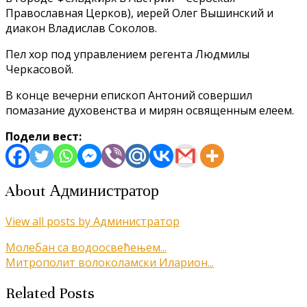
Православная Церков), иерей Олег Вышинский и
диакон Владислав Соколов.
Пел хор под управлением регента Людмилы
Черкасовой.
В конце вечерни епископ Антоний совершил
помазание духовенства и мирян освященным елеем.
Подели вест:
About Администратор
View all posts by Администратор
Кретање
Молебан са водоосвећењем...
Митрополит волоколамски Иларион...
чланка
Related Posts