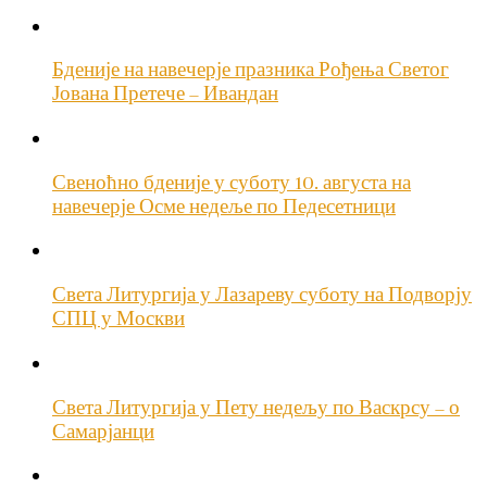
Бденије на навечерје празника Рођења Светог
Јована Претече – Ивандан
Свеноћно бденије у суботу 10. августа на
навечерје Осме недеље по Педесетници
Света Литургија у Лазареву суботу на Подворју
СПЦ у Москви
Света Литургија у Пету недељу по Васкрсу – о
Самарјанци