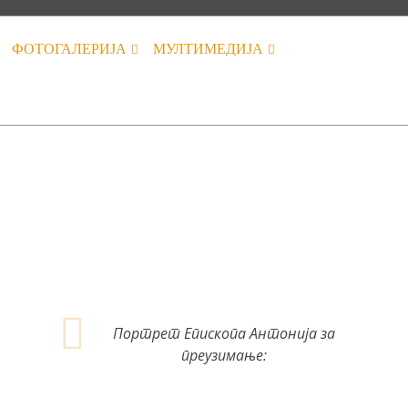
ФОТОГАЛЕРИЈА
МУЛТИМЕДИЈА
Портрет Епископа Антонија за
преузимање: