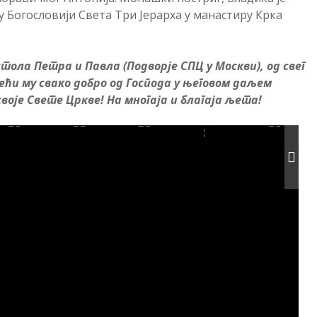
 Богословији Света Три Јерарха у манастиру Крка
ола Петра и Павла (Подворје СПЦ у Москви), од свег
ећи му свако добро од Господа у његовом даљем
оје Свете Цркве! На многаја и благаја љета!