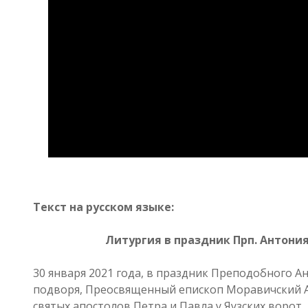
Текст на русском языке:
Литургия в праздник Прп. Антони
30 января 2021 года, в праздник Преподобного А
подворя, Преосвященный епископ Моравичский 
святых апостолов Петра и Павла у Яузских ворот.