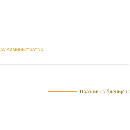
ts by Администратор
Празнично бденије на.