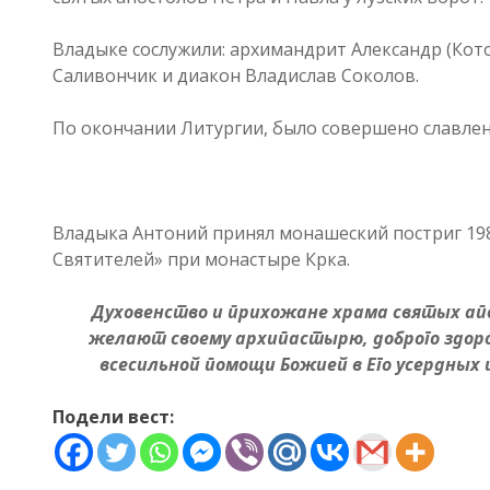
Владыке сослужили: архимандрит Александр (Кот
Саливончик и диакон Владислав Соколов.
По окончании Литургии, было совершено славлен
Владыка Антоний принял монашеский постриг 198
Святителей» при монастыре Крка.
Духовенство и прихожане храма святых апо
желают своему архипастырю, доброго здоро
всесильной помощи Божией в Его усердных 
Подели вест: