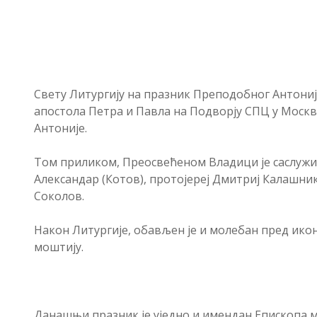
Свету Литургију на празник Преподобног Антонија 
апостола Петра и Павла на Подворју СПЦ у Москв
Антоније.
Том приликом, Преосвећеном Владици је саслуж
Александар (Котов), протојереј Дмитриј Калашник
Соколов.
Након Литургије, обављен је и молебан пред ик
моштију.
Данашњи празник је уједно и имендан Епископа м