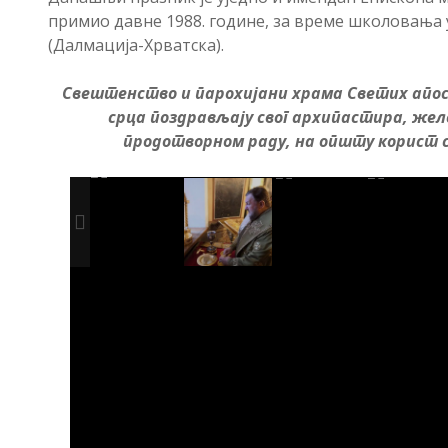
примио давне 1988. године, за време школовања у
(Далмација-Хрватска).
Свештенство и парохијани храма Светих апост
срца поздрављају свог архипастира, жел
продотворном раду, на општу корист св