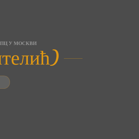
СПЦ У МОСКВИ
нтелић)