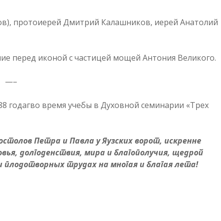
ов), протоиерей Дмитрий Калашников, иерей Анатолий
ие перед иконой с частицей мощей Антония Великого.
—–
8 годагво время учебы в Духовной семинарии «Трех
столов Петра и Павла у Яузских ворот, искренне
вья, долгоденствия, мира и благополучия, щедрой
и плодотворных трудах на многая и благая лета!