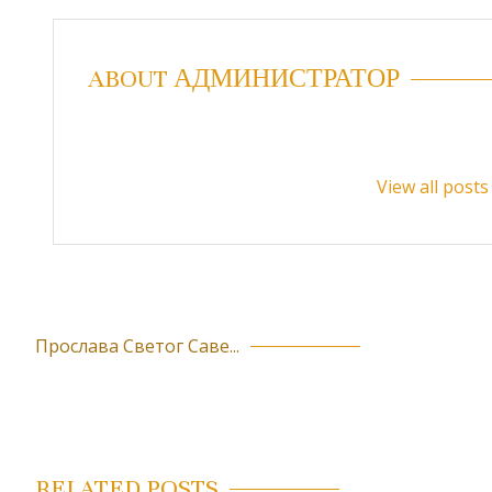
ABOUT АДМИНИСТРАТОР
View all pos
Прослава Светог Саве...
К
р
е
т
RELATED POSTS