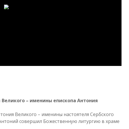
я Великого – именины епископа Антония
нтония Великого – именины настоятеля Сербского
Антоний совершил Божественную литургию в храме