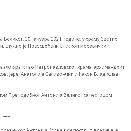
Великог, 30. јануара 2021. године, у храму Светих
и, служио је Преосвећени Епископ моравички г.
ивало братство Петропавловског храма: архимандрит
ов, јереј Анатолије Саливончик и ђакон Владислав
оном Преподобног Антонија Великог са честицом
—–
оравичког Антонија. Монашки постриг, владика је