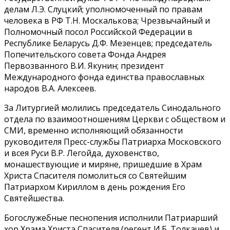
делам Л.Э. Слуцкий; уполномоченный по правам
человека в РФ Т.Н. Москалькова; Чрезвычайный и
Полномочный посол Российской Федерации в
Республике Беларусь Д.Ф. Мезенцев; председатель
Попечительского совета Фонда Андрея
Первозванного В.И. Якунин; президент
Международного фонда единства православных
народов В.А. Алексеев.
За Литургией молились председатель Синодального
отдела по взаимоотношениям Церкви с обществом и
СМИ, временно исполняющий обязанности
руководителя Пресс-службы Патриарха Московского
и всея Руси В.Р. Легойда, духовенство,
монашествующие и миряне, пришедшие в Храм
Христа Спасителя помолиться со Святейшим
Патриархом Кириллом в день рождения Его
Святейшества.
Богослужебные песнопения исполнили Патриарший
хор Храма Христа Спасителя (регент И.Б. Толкачев) и