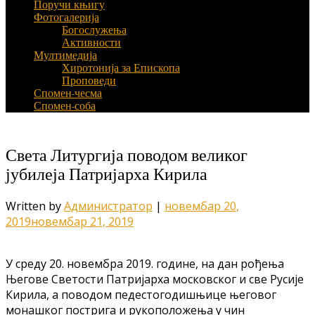
Поручи књигу
Фотогалерија
Богослужења
Активности
Мултимедија
Хиротонија за Епископа
Проповеди
Спомен-чесма
Спомен-соба
Света Литургија поводом великог
јубилеја Патријарха Кирила
Written by
Администратор
|
новембар 20,
2019
новембар 21, 2019
У среду 20. новембра 2019. године, на дан рођења
Његове Светости Патријарха московског и све Русије
Кирила, а поводом педестогодишњице његовог
монашког пострига и рукоположења у чин