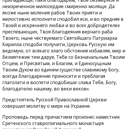
неизреченное милосердие смиренно моляще. Да
якоже ныне моления рабов Твоих прияти и
милостивно исполнити сподобил еси, и во предняя в
Твоей и искренняго любви и во всех добродетелех
преспевающих, Твоя благодеяния вернаго раба
Твоего, ныне чествуемаго Святейшаго Патриарха
Кирилла сподоби получити, Церковь Русскую им
ведомую, от всякаго злаго обстояния избавляя, мир и
безмятежие тем даруя, Тебе со Безначальным Твоим
Отцем, и Пресвятым, и Благим, и Единосущным
Твоим Духом во единем существе славимому Богу,
всегда благодарение приносити и преблагая
глаголати и воспети сподобиши: слава Тебе, Богу,
благодателю нашему, во веки веков».
Предстоятель Русской Православной Церкви
совершил молитву о мире на Украине.
Проповедь перед причастием произнес наместник
Сретенского ставропигиального монастыря