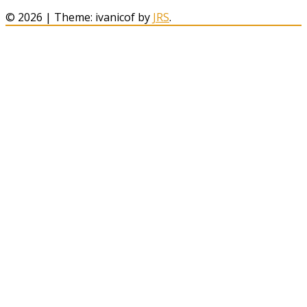
за:
© 2026
|
Theme: ivanicof by
JRS
.