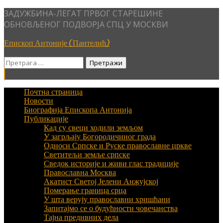
Skip
ЗАДУЖБИНА-ЛЕГАТ ПРВОГ СТАРЕШИНЕ
to
ОБНОВЉЕНОГ ПОДВОРЈА СПЦ У МОСКВИ
content
Епископ Антоније (Пантелић)
Претрага
за:
Почтна страница
Новости
Биографија Епископа Антонија
Публикације
Кад су свеци ходили земљом
У загрљају Богородичиног града
Односи Српске и Руске православне цркве
Светитељи земље српске
Сведок историје и живи глас традиције
Православна Москва
Акатист Светој Јелени Анжујској
Померање граница срца
У шта верују православни хришћани
Запитајмо се о будућности човечанства
Тајна предивних дела