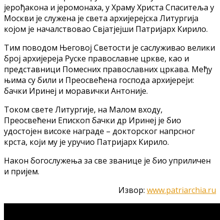
јерођакона и јеромонаха, у Храму Христа Спаситеља у
Москви је служена је света архијерејска Литургија
којом је началствовао Свјатјејши Патријарх Кирило.
Тим поводом Његовој Светости је саслуживао велики
број архијереја Руске православне цркве, као и
представници Помесних православних цркава. Међу
њима су били и Преосвећена господа архијереји:
бачки Иринеј и моравички Антоније.
Током свете Литургије, на Малом входу,
Преосвећени Епископ бачки др Иринеј је био
удостојен високе награде – докторског напрсног
крста, који му је уручио Патријарх Кирило.
Након богослужења за све званице је био уприличен
и пријем.
Извор:
www.patriarchia.ru