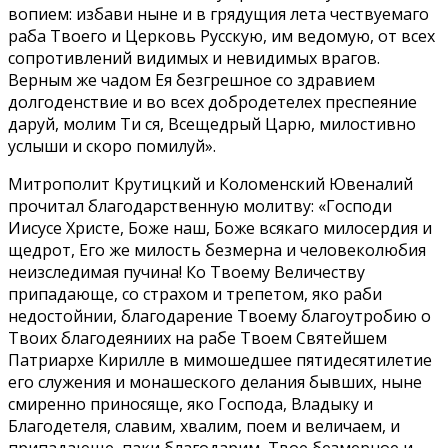
вопием: избави ныне и в грядущия лета чествуемаго
раба Твоего и Церковь Русскую, им ведомую, от всех
сопротивлений видимых и невидимых врагов.
Верным же чадом Ея безгрешное со здравием
долгоденствие и во всех добродетелех преспеяние
даруй, молим Ти ся, Всещедрый Царю, милостивно
услыши и скоро помилуй».
Митрополит Крутицкий и Коломенский Ювеналий
прочитал благодарственную молитву: «Господи
Иисусе Христе, Боже наш, Боже всякаго милосердия и
щедрот, Его же милость безмерна и человеколюбия
неизследимая пучина! Ко Твоему Величеству
припадающе, со страхом и трепетом, яко раби
недостойнии, благодарение Твоему благоутробию о
Твоих благодеяниих на рабе Твоем Святейшем
Патриархе Кирилле в мимошедшее пятидесятилетие
его служения и монашеского делания бывших, ныне
смиренно приносяще, яко Господа, Владыку и
Благодетеля, славим, хвалим, поем и величаем, и
припадающе, паки благодарим, Твое безмерное и