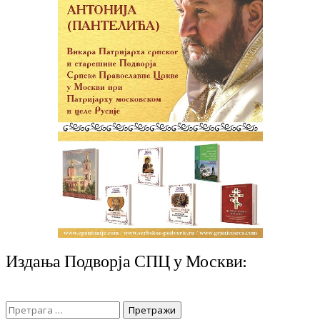
Издања Подворја СПЦ у Москви:
Претрага