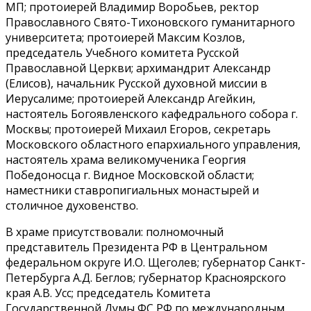
МП; протоиерей Владимир Воробьев, ректор
Православного Свято-Тихоновского гуманитарного
университета; протоиерей Максим Козлов,
председатель Учебного комитета Русской
Православной Церкви; архимандрит Александр
(Елисов), начальник Русской духовной миссии в
Иерусалиме; протоиерей Александр Агейкин,
настоятель Богоявленского кафедрального собора г.
Москвы; протоиерей Михаил Егоров, секретарь
Московского областного епархиального управления,
настоятель храма великомученика Георгия
Победоносца г. Видное Московской области;
наместники ставропигиальных монастырей и
столичное духовенство.
В храме присутствовали: полномочный
представитель Президента РФ в Центральном
федеральном округе И.О. Щеголев; губернатор Санкт-
Петербурга А.Д. Беглов; губернатор Красноярского
края А.В. Усс; председатель Комитета
Государственной Думы ФС РФ по международным