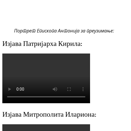
Портрет Епископа Антонија за преузимање:
Изјава Патријарха Кирила:
Изјава Митрополита Илариона: