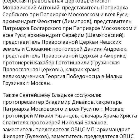
(Сербская Православная Церковь); епископ
Моравичский Антоний, представитель Патриарха
Сербского при Патриархе Московском и всея Руси;
архимандрит Феоктист (Димитров), представитель
Патриарха Болгарского при Патриархе Московском и
всея Руси; архимандрит Серафим (Шемятовский),
представитель Православной Церкви Чешских
земель и Словакии; протоиерей Даниил Андреюк,
представитель Православной Церкви в Америке;
протоиерей Кахабер Гоготишвили (Грузинская
Православная Церковь), клирик храма
великомученика Георгия Победоносца в Малых
Грузинах г. Москвы.
Также Святейшему Владыке сослужили:
протопресвитер Владимир Диваков, секретарь
Патриарха Московского и всея Руси по г. Москве;
протоиерей Михаил Рязанцев, ключарь Храма Христа
Спасителя; протоиерей Николай Балашов,
заместитель председателя ОВЦС МП; архимандрит
Филарет (Булеков), заместитель председателя ОВЦС