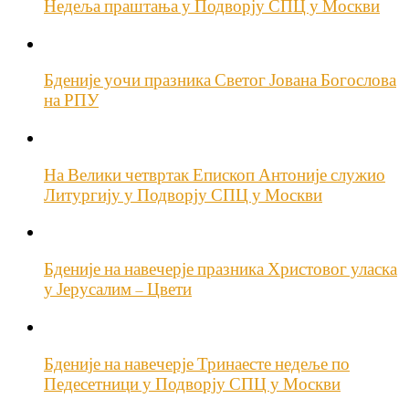
Недеља праштања у Подворју СПЦ у Москви
Бденије уочи празника Светог Јована Богослова
на РПУ
На Велики четвртак Епископ Антоније служио
Литургију у Подворју СПЦ у Москви
Бденије на навечерје празника Христовог уласка
у Јерусалим – Цвети
Бденије на навечерје Тринаесте недеље по
Педесетници у Подворју СПЦ у Москви