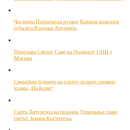
Честитка Патријарха руског Кирила поводом
јубилеја Владике Антонија
Прослава Светог Саве на Подворју СПЦ у
Москви
Свеноћно бденије на платоу испред спомен-
храма „На Крви“
Света Литургија на празник Усековања главе
светог Јована Крститеља