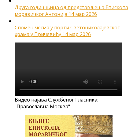
Друга годишњица од представљења Епископа
моравичког Антонија
14 мар 2026
Спомен-чесма у порти Светониколајевског
храма у Причевићу
14 мар 2026
Видео најава Службеног Гласника:
"Православна Москва"