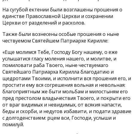
На сугубой ектении были возглашены прошения о
единстве Православной Церкви и сохранении
Церкви от разделений и расколов.
Также были вознесены особые прошения о ныне
чествуемом Святейшем Патриархе Кирилле:
«Еще молимся Тебе, Господу Богу нашему, о еже
услышатися гласу моления нашего, и молитве, и
помиловати раба Твоего, ныне чествуемаго
Святейшаго Патриарха Кирилла благодатию и
щедротами Твоими, и исполнити вся прошения его, и
простити ему вся согрешения вольная и невольная:
благоприятным же быти мольбам и милостыням его
пред престолом владычествия Твоего, и покрыти его
от враг видимых и невидимых, от всякия напасти,
беды и скорби, и недугов избавити, и подати здравие
с долгоденствием: рцем вси, Господи, услыши и
помилуй.