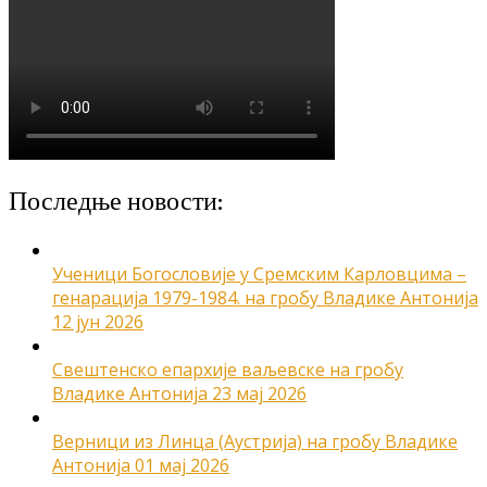
Последње новости:
Ученици Богословије у Сремским Карловцима –
генарација 1979-1984. на гробу Владике Антонија
12 јун 2026
Свештенско епархије ваљевске на гробу
Владике Антонија
23 мај 2026
Верници из Линца (Аустрија) на гробу Владике
Антонија
01 мај 2026