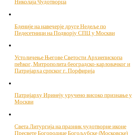
Николаја Чудотворца
Бденије на навечерје друге Недеље по
Педесетници на Подворју СПЦ у Москви
Устоличење Његове Светости Архиепископа
пећког, Митрополита београдско-карловачког и
Патријарха српског г. Порфирија
Патријарху Иринеју уручено високо признање у
Москви
Света Литургија на празник чудотворне иконе
Пресвете Богородице Богољубске (Московске)