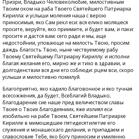
Призри, Владыко Человеколюбие, милостивным
Твоим оком на раба Твоего Святейшего Патриарха
Кирилла: и услыши моления наша с верою
приносимыя, яко Сам рекл еси: вся елико моляшеся
просите, веруйте, яко приимите, и будет вам, и паки:
просите и дастся вам: сего ради и мы, аще
недостойнии, уповающе на милость Твою, просим:
даждь благость Твою, ныне чествуемому рабу
Твоему Святейшему Патриарху Кириллу: и исполни
благая желания его, мирно же и тихо в здравии, и
долгоденствии вся дни его соблюди: рцем вси, скоро
услыши и милостивно помилуй.
Благоприятно, яко кадило благовонное и яко тучная
всесожжения, да будет, Всеблагий Владыко,
благодарение сие наше пред величеством славы
Твоея о Твоих благодеяниих, яже излиял еси
изобильно на рабе Твоем, Святейшем Патриархе
Кирилле в мимошедшее пятидесятилетие его
служения и монашескаго делания, и припадаем и
славословие Тебе, яко Богу приносим и умиленно