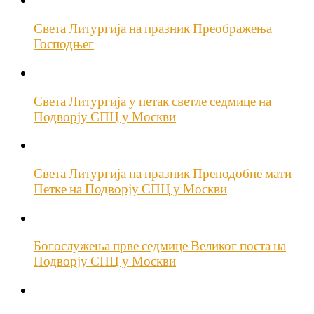
Света Литургија на празник Преображења
Господњег
Света Литургија у петак светле седмице на
Подворју СПЦ у Москви
Света Литургија на празник Преподобне мати
Петке на Подворју СПЦ у Москви
Богослужења прве седмице Великог поста на
Подворју СПЦ у Москви