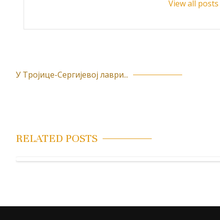
View all pos
У Тројице-Сергијевој лаври...
К
р
е
т
RELATED POSTS
а
њ
е
ч
л