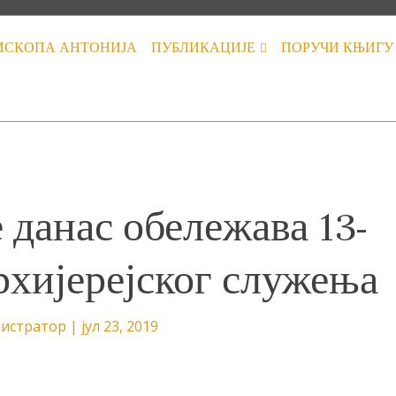
ИСКОПА АНТОНИЈА
ПУБЛИКАЦИЈЕ
ПОРУЧИ КЊИГУ
 данас обележава 13-
хијерејског служења
истратор
|
јул 23, 2019