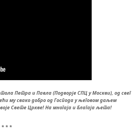
ола Петра и Павла (Подворје СПЦ у Москви), од свег
ећи му свако добро од Господа у његовом даљем
оје Свете Цркве! На многаја и благаја љета!
* * *