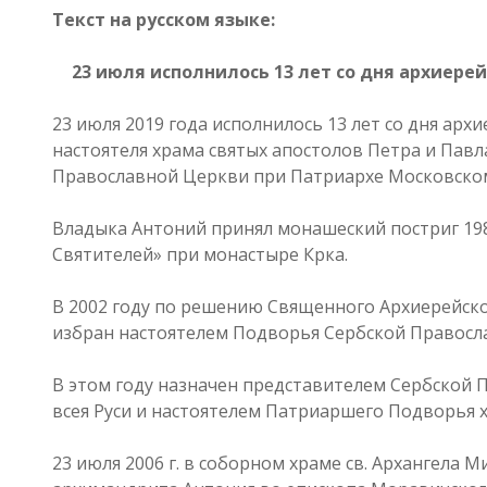
Текст на русском языке:
23 июля исполнилось 13 лет со дня архиере
23 июля 2019 года исполнилось 13 лет со дня ар
настоятеля храма святых апостолов Петра и Павл
Православной Церкви при Патриархе Московском 
Владыка Антоний принял монашеский постриг 198
Святителей» при монастыре Крка.
В 2002 году по решению Священного Архиерейск
избран настоятелем Подворья Сербской Правосла
В этом году назначен представителем Сербской
всея Руси и настоятелем Патриаршего Подворья х
23 июля 2006 г. в соборном храме св. Архангела М