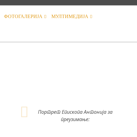
ФОТОГАЛЕРИЈА
МУЛТИМЕДИЈА
Портрет Епископа Антонија за
преузимање: