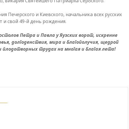
, викария Святейшего Патриарха Сербского.
ия Печерского и Киевского, начальника всех русских
 и свой 49-й день рождения.
столов Петра и Павла у Яузских ворот, искренне
вья, долгоденствия, мира и благополучия, щедрой
и плодотворных трудах на многая и благая лета!