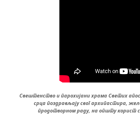
Свештенство и парохијани храма Светих апост
срца поздрављају свог архипастира, жел
продотворном раду, на општу корист св