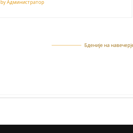
ts by Администратор
Бденије на навечерје.