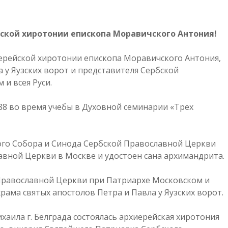
йской хиротонии епископа Моравичского Антония!
хиерейской хиротонии епископа Моравичского Антония,
а у Яузских ворот и представителя Сербской
и всея Руси.
8 во время учебы в Духовной семинарии «Трех
ого Собора и Синода Сербской Православной Церкви
вной Церкви в Москве и удостоен сана архимандрита.
 Православной Церкви при Патриархе Московском и
рама святых апостолов Петра и Павла у Яузских ворот.
ихаила г. Белграда состоялась архиерейская хиротония