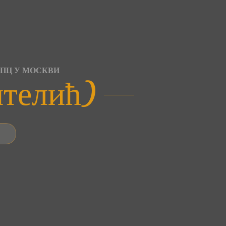
СПЦ У МОСКВИ
нтелић)