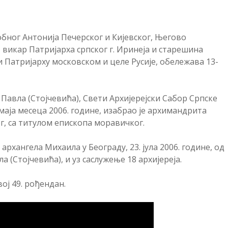
добног Антонија Печерског и Кијевског, Његово
викар Патријарха српског г. Иринеја и старешина
 Патријарху московском и целе Русије, обележава 13-
Павла (Стојчевића), Свети Архијерејски Сабор Српске
аја месеца 2006. године, изабрао је архимандрита
г, са титулом епископа моравичког.
рхангела Михаила у Београду, 23. јула 2006. године, од
 (Стојчевића), и уз саслужење 18 архијереја.
ој 49. рођендан.