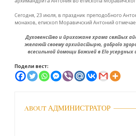
архимандрита Антония во епископа Моравичского
Сегодня, 23 июля, в праздник преподобного Антон
монахов, епископ Моравичский Антоний отмечает
Духовенство и прихожане храма святых апо
желают своему архипастырю, доброго здоро
всесильной помощи Божией в Его усердных 
Подели вест:
ABOUT АДМИНИСТРАТОР