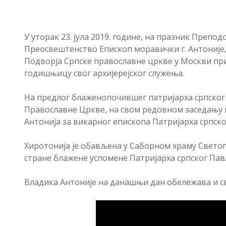
У уторак 23. јула 2019. године, на празник Препо
Преосвештенство Епископ моравички г. Антоније, 
Подворја Српске православне цркве у Москви при
годишњицу свог архијерејског служења.
На предлог блаженопочившег патријарха српског 
Православне Цркве, на свом редовном заседању м
Антонија за викарног епископа Патријарха српско
Хиротонија је обављена у Саборном храму Светог а
стране блажене успомене Патријарха српског Павла
Владика Антоније на данашњи дан обележава и св