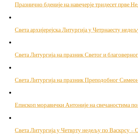
Празнично бденије на навечерје тридесет прве Н
Света архијерејска Литургија у Четрнаесту неде
Света Литургија на празник Светог и благоверно
Света Литургија на празник Преподобног Симео
Епископ моравички Антоније на свечаностима п
Света Литургија у Четврту недељу по Васкрсу –