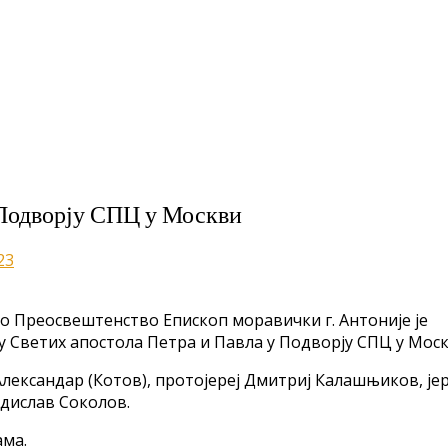
 Подворју СПЦ у Москви
23
ово Преосвештенство Епископ моравички г. Антоније је
у Светих апостола Петра и Павла у Подворју СПЦ у Моск
ександар (Котов), протојереј Дмитриј Калашњиков, јер
адислав Соколов.
ама.