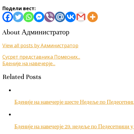
Подели вест:
About Администратор
View all posts by Администратор
Кретање
Сусрет представника Помесних...
Бденије на навечерје...
чланка
Related Posts
Бденије на навечерје шесте Недеље по Педесетн
Бденије на навечерје 29. недеље по Педесетници