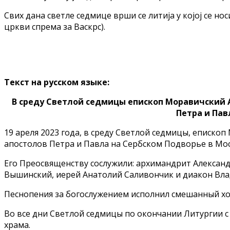
Свих дана светле седмице врши се литија у којој се нос
цркви спрема за Васкрс).
Текст на русском языке:
В среду Светлой седмицы епископ Моравичский 
Петра и Пав
19 ареля 2023 года, в среду Светлой седмицы, еписк
апостолов Петра и Павла на Сербском Подворье в Мос
Его Преосвященству сослужили: архимандрит Александ
Вышинский, иерей Анатолий Саливончик и диакон Вла
Песнопения за богослужением исполнил смешанный хор
Во все дни Светлой седмицы по окончании Литургии с
храма.