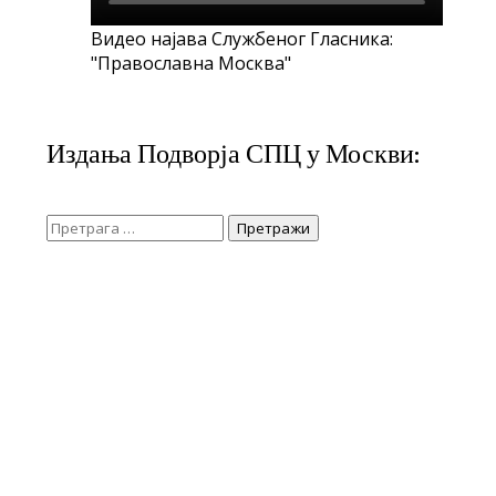
Видео најава Службеног Гласника:
"Православна Москва"
Издања Подворја СПЦ у Москви:
Претрага
за: