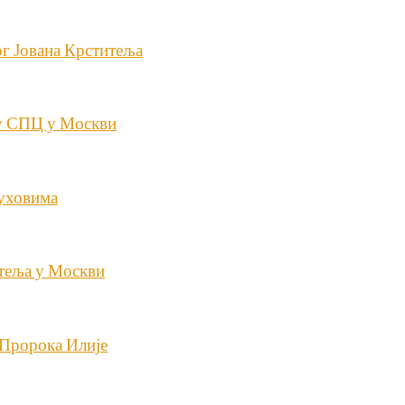
ог Јована Крститеља
рју СПЦ у Москви
Духовима
теља у Москви
 Пророка Илије