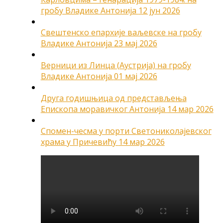
гробу Владике Антонија
12 јун 2026
Свештенско епархије ваљевске на гробу
Владике Антонија
23 мај 2026
Верници из Линца (Аустрија) на гробу
Владике Антонија
01 мај 2026
Друга годишњица од представљења
Епископа моравичког Антонија
14 мар 2026
Спомен-чесма у порти Светониколајевског
храма у Причевићу
14 мар 2026