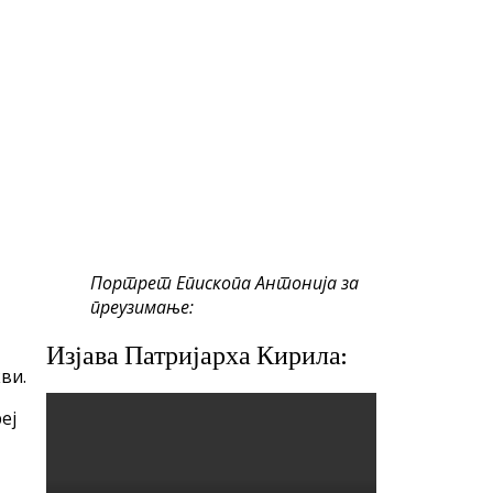
Портрет Епископа Антонија за
преузимање:
Изјава Патријарха Кирила:
ви.
еј