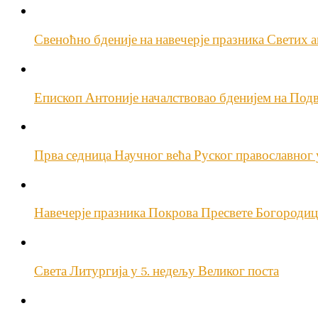
Свеноћно бденије на навечерје празника Светих 
Епископ Антоније началствовао бденијем на По
Прва седница Научног већа Руског православног 
Навечерје празника Покрова Пресвете Богороди
Света Литургија у 5. недељу Великог поста