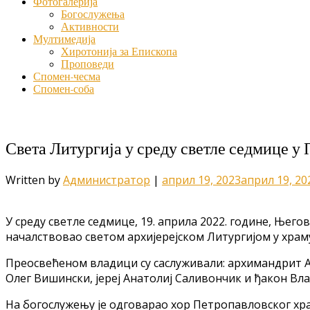
Фотогалерија
Богослужења
Активности
Мултимедија
Хиротонија за Епископа
Проповеди
Спомен-чесма
Спомен-соба
Света Литургија у среду светле седмице у
Written by
Администратор
|
април 19, 2023
април 19, 20
У среду светле седмице, 19. априла 2022. године, Њег
началствовао светом архијерејском Литургијом у храм
Преосвећеном владици су саслуживали: архимандрит Ал
Олег Вишински, јереј Анатолиј Саливончик и ђакон Вл
На богослужењу је одговарао хор Петропавловског хр