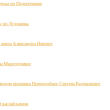
едеље по Педесетници
љу по Духовима
г кнеза Александра Невског
на Мироточивог
оводом празника Преподобног Сергија Радоњешког
 О раслабљеном