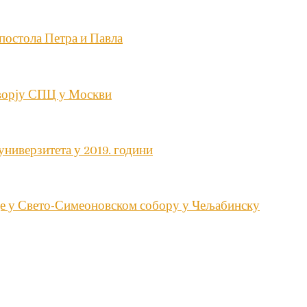
апостола Петра и Павла
дворју СПЦ у Москви
универзитета у 2019. години
це у Свето-Симеоновском собору у Чељабинску