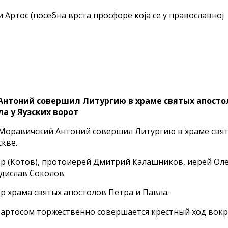
и Артос (посебна врста просфоре која се у православној
Антоний совершил Литургию в храме святых апосто
ла у Яузских ворот
оп Моравичский Антоний совершил Литургию в храме свя
кве.
р (Котов), протоиерей Дмитрий Калашников, иерей Ол
дислав Соколов.
 храма святых апостолов Петра и Павла.
 артосом торжественно совершается крестный ход вокр