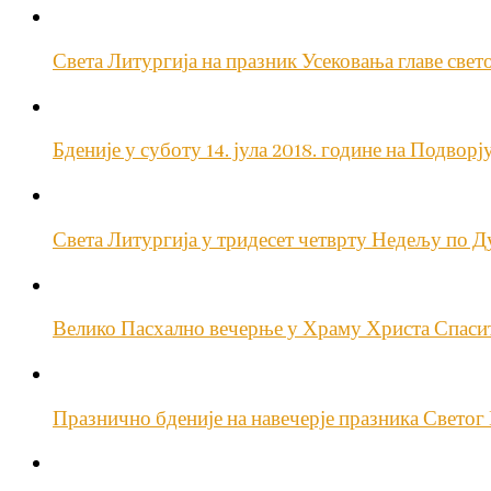
Света Литургија на празник Усековања главе свет
Бденије у суботу 14. јула 2018. године на Подво
Света Литургија у тридесет четврту Недељу по 
Велико Пасхално вечерње у Храму Христа Спаси
Празнично бденије на навечерје празника Светог