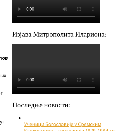
Изјава Митрополита Илариона:
лов
тых
ег
Последње новости:
уг
Ученици Богословије у Сремским
Карловцима – генарација 1979-1984. на