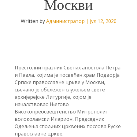
Москви
Written by
Администратор
|
јул 12, 2020
Престолни празник Светих апостола Петра
и Павла, којима је посвећен храм Подворја
Српске православне цркве у Москви,
свечано је обележен служењем свете
архијерејске Литургије, којом је
началствовао Његово
Високопреосвештенство Митрополит
волоколамски Иларион, Председник
Одељења спољних црквених послова Руске
православне цркве.