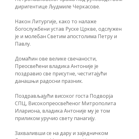
диригентице Људмиле Черкасове.
Након Литургије, како то налаже
богослужбени устав Руске Цркве, одслужен
је и молебан Светим апостолима Петру и
Павлу.
Домаћин ове велике свечаности,
Преосвећени владика Антоније је
поздравио све присутне, честитајући
данашњи радосни празник.
Поздрављајући високог госта Подворја
СПЦ, Високопреосвећеног Митрополита
Илариона, владика Антоније му је том
приликом уручио свету панагију.
Захваливши се на дару и заједничком