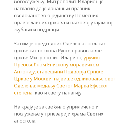
богослужењу, Митрополит Иларион је
нагласио да је данашњи празник
сведочанство о јединству Помесних
православних цркава и њиховој узајамној
љубави и подршци.
Затим је председник Оделења спољних
црквених послова Руске православне
цркве Митрополит Иларион,
уручио
Преосвећном Епископу моравичком
Антонију, старешини Подворја Српске
Цркве у Москви, највише одликовање овог
Оделења: медаљу Светог Марка Ефеског I
степена
, као и свету панагију.
На крају је за све било уприличено и
послужење у трпезарији храма Светих
апостола.