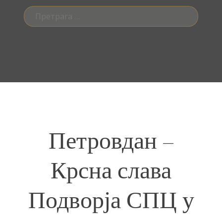
Претрага
за:
Петровдан –
Крсна слава
Подворја СПЦ у