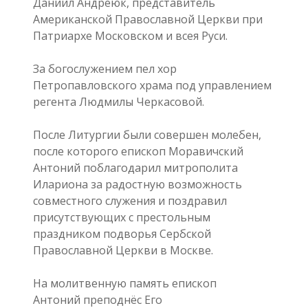
Даниил Андреюк, представитель
Американской Православной Церкви при
Патриархе Московском и всея Руси.
За богослужением пел хор
Петропавловского храма под управлением
регента Людмилы Черкасовой.
После Литургии были совершен молебен,
после которого епископ Моравичский
Антоний поблагодарил митрополита
Илариона за радостную возможность
совместного служения и поздравил
присутствующих с престольным
праздником подворья Сербской
Православной Церкви в Москве.
На молитвенную память епископ
Антоний преподнёс Его