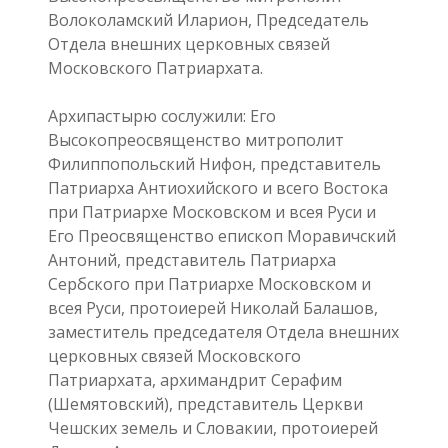
Волоколамский Иларион, Председатель
Отдела внешних церковных связей
Московского Патриархата.
Архипастырю сослужили: Его
Высокопреосвященство митрополит
Филиппопольский Нифон, представитель
Патриарха Антиохийского и всего Востока
при Патриархе Московском и всея Руси и
Его Преосвященство епископ Моравичский
Антоний, представитель Патриарха
Сербского при Патриархе Московском и
всея Руси, протоиерей Николай Балашов,
заместитель председателя Отдела внешних
церковных связей Московского
Патриархата, архимандрит Серафим
(Шемятовский), представитель Церкви
Чешских земель и Словакии, протоиерей