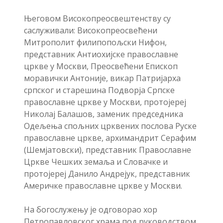
Његовом Високопреосвештенству су
саслуживали: Високопреосвећени
Митрополит филипопољски Нифон,
представник Антиохијске православне
цркве у Москви, Преосвећени Епископ
моравички Антоније, викар Патријарха
српског и старешина Подворја Српске
православне цркве у Москви, протојереј
Николај Балашов, заменик председника
Одељења спољних црквених послова Руске
православне цркве, архимандрит Серафим
(Шемјатовски), представник Православне
Цркве Чешких земаља и Словачке и
протојереј Данило Андрејук, представник
Америчке православне цркве у Москви.
На богослужењу је одговорао хор
Петропавловског храма под руководством