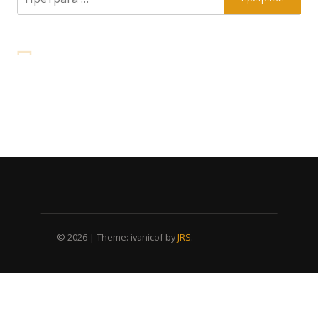
за:
© 2026
|
Theme: ivanicof by
JRS
.