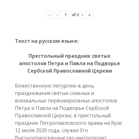
«
‹
of
2
›
»
Текст на русском языке:
Престольный праздник святых
апостолов Петра и Павла на Подворье
Сербской Православной Церкви
Божественную литургию в день
празднования святых славных и
всехвальных первоверховных апостолов
Петра и Павла на Подворье Сербской
Православной Церкви, в престольный
праздник Петропавловского храма на Яузе
12 июля 2020 года, служил Его
Высокопреосвященствo митрополит