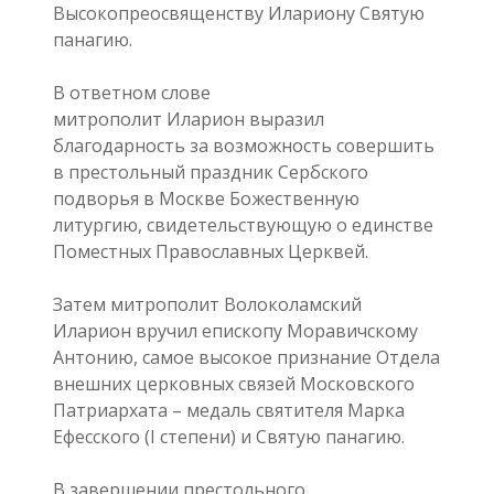
Высокопреосвященству Илариону Святую
панагию.
В ответном слове
митрополит Иларион выразил
благодарность за возможность совершить
в престольный праздник Сербского
подворья в Москве Божественную
литургию, свидетельствующую о единстве
Поместных Православных Церквей.
Затем митрополит Волоколамский
Иларион вручил епископу Моравичскому
Антонию, самое высокое признание Отдела
внешних церковных связей Московского
Патриархата – медаль святителя Марка
Ефесского (I степени) и Святую панагию.
В завершении престольного