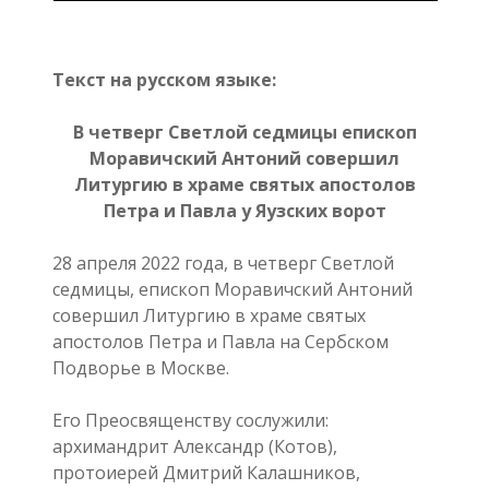
Текст на русском языке:
В четверг Светлой седмицы епископ
Моравичский Антоний совершил
Литургию в храме святых апостолов
Петра и Павла у Яузских ворот
28 апреля 2022 года, в четверг Светлой
седмицы, епископ Моравичский Антоний
совершил Литургию в храме святых
апостолов Петра и Павла на Сербском
Подворье в Москве.
Его Преосвященству сослужили:
архимандрит Александр (Котов),
протоиерей Дмитрий Калашников,