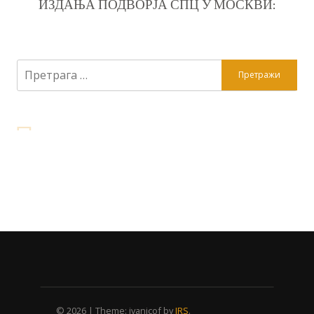
ИЗДАЊА ПОДВОРЈА СПЦ У МОСКВИ:
Претрага
за:
© 2026
|
Theme: ivanicof by
JRS
.