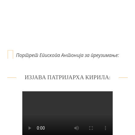
а
н
к
а
Портрет Епископа Антонија за преузимање:
ИЗЈАВА ПАТРИЈАРХА КИРИЛА: