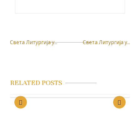
Света Литургија у...
Света Литургија у...
К
р
е
т
RELATED POSTS
а
њ
е
ч
л