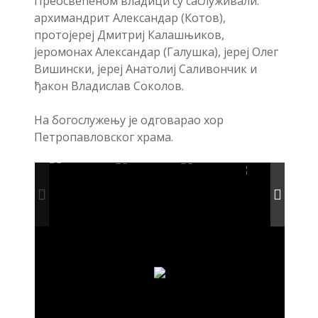
Преосвећеном владици су саслуживали:
архимандрит Александар (Котов),
протојереј Дмитриј Калашњиков,
јеромонах Александар (Галушка), јереј Олег
Вишински, јереј Анатолиј Саливончик и
ђакон Владислав Соколов.
На богослужењу је одговарао хор
Петропавловског храма.