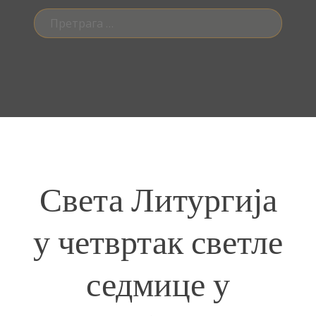
Претрага
за:
Света Литургија
у четвртак светле
седмице у