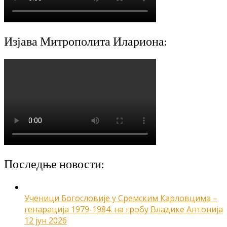
Изјава Митрополита Илариона:
Последње новости:
Ученици Богословије у Сремским Карловцима –
генарација 1979-1984. на гробу Владике Антонија
12 јун 2026