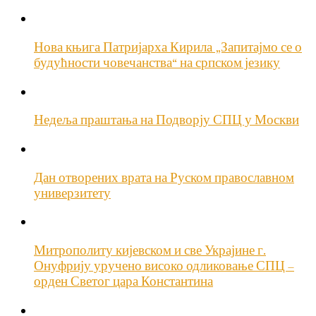
Нова књига Патријарха Кирила „Запитајмо се о
будућности човечанства“ на српском језику
Недеља праштања на Подворју СПЦ у Москви
Дан отворених врата на Руском православном
универзитету
Митрополиту кијевском и све Украјине г.
Онуфрију уручено високо одликовање СПЦ –
орден Светог цара Константина