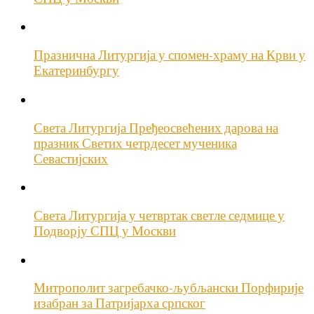
Празнична Литургија у спомен-храму на Крви у
Екатеринбургу
Света Литургија Пређеосвећених дарова на
празник Светих четрдесет мученика
Севастијских
Света Литургија у четвртак светле седмице у
Подворју СПЦ у Москви
Митрополит загребачко-љубљански Порфирије
изабран за Патријарха српског