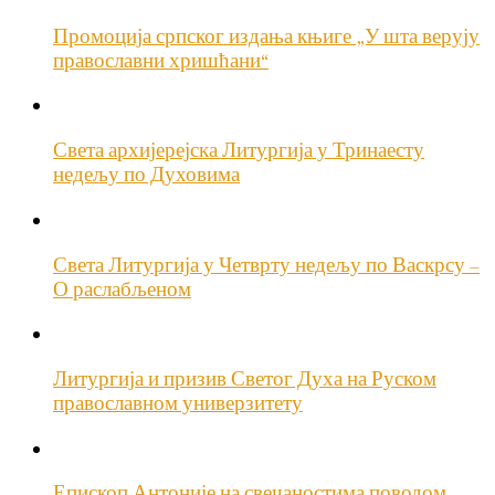
Промоција српског издања књиге „У шта верују
православни хришћани“
Света архијерејска Литургија у Тринаесту
недељу по Духовима
Света Литургија у Четврту недељу по Васкрсу –
О раслабљеном
Литургија и призив Светог Духа на Руском
православном универзитету
Епископ Антоније на свечаностима поводом