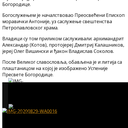
Богородице.
Богослужењем је началствовао Преосвећени Епископ
моравички Антоније, уз саслужење свештенства
Петропавловског храма.
Владици су том приликом саслуживали: архимандрит
Александар (Котов), протојереј Дмитриј Калашников,
јереј Олег Вишински и ђакон Владислав Соколов.
После Великог славословља, обављена је и литија са
плаштаницом на којој је изображено Успеније
Пресвете Богородице.