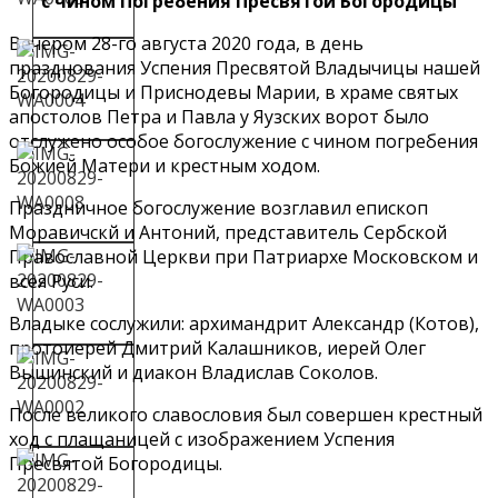
с чином Погребения Пресвятой Богородицы
Вечером 28-го августа 2020 года, в день
празднования Успения Пресвятой Владычицы нашей
Богородицы и Приснодевы Марии, в храме святых
апостолов Петра и Павла у Яузских ворот было
отслужено особое богослужение с чином погребения
Божией Матери и крестным ходом.
Праздничное богослужение возглавил епископ
Моравичскй и Антоний, представитель Сербской
Православной Церкви при Патриархе Московском и
всея Руси.
Владыке сослужили: архимандрит Александр (Котов),
протоиерей Дмитрий Калашников, иерей Олег
Вышинский и диакон Владислав Соколов.
После великого славословия был совершен крестный
ход с плащаницей с изображением Успения
Пресвятой Богородицы.