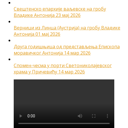
Свештенско епархије ваљевске на гробу
Владике Антонија
23 мај 2026
Верници из Линца (Аустрија) на гробу Владике
Антонија
01 мај 2026
Друга годишњица од представљења Епископа
моравичког Антонија
14 мар 2026
Спомен-чесма у порти Светониколајевског
храма у Причевићу
14 мар 2026