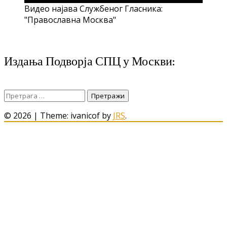
Видео најава Службеног Гласника:
"Православна Москва"
Издања Подворја СПЦ у Москви:
Претрага
за:
© 2026
|
Theme: ivanicof by
JRS
.