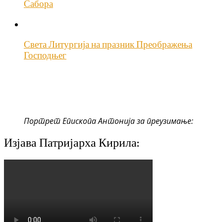
Сабора
Света Литургија на празник Преображења
Господњег
Портрет Епископа Антонија за преузимање:
Изјава Патријарха Кирила: