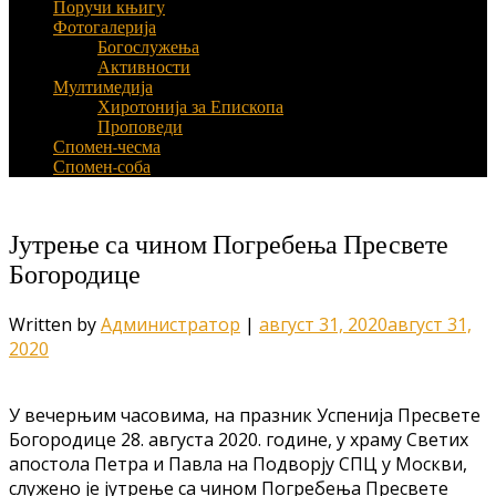
Поручи књигу
Фотогалерија
Богослужења
Активности
Мултимедија
Хиротонија за Епископа
Проповеди
Спомен-чесма
Спомен-соба
Јутрење са чином Погребења Пресвете
Богородице
Written by
Администратор
|
август 31, 2020
август 31,
2020
У вечерњим часовима, на празник Успенија Пресвете
Богородице 28. августа 2020. године, у храму Светих
апостола Петра и Павла на Подворју СПЦ у Москви,
служено је јутрење са чином Погребења Пресвете