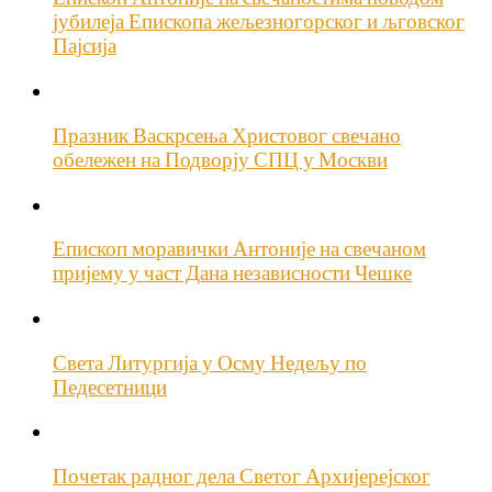
јубилеја Епископа жељезногорског и љговског
Пајсија
Празник Васкрсења Христовог свечано
обележен на Подворју СПЦ у Москви
Епископ моравички Антоније на свечаном
пријему у част Дана независности Чешке
Света Литургија у Осму Недељу по
Педесетници
Почетак радног дела Светог Архијерејског