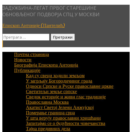
Skip
ЗАДУЖБИНА-ЛЕГАТ ПРВОГ СТАРЕШИНЕ
to
ОБНОВЉЕНОГ ПОДВОРЈА СПЦ У МОСКВИ
content
Епископ Антоније (Пантелић)
Претрага
за:
Почтна страница
Новости
Биографија Епископа Антонија
Публикације
Кад су свеци ходили земљом
У загрљају Богородичиног града
Односи Српске и Руске православне цркве
Светитељи земље српске
Сведок историје и живи глас традиције
Православна Москва
Акатист Светој Јелени Анжујској
Померање граница срца
У шта верују православни хришћани
Запитајмо се о будућности човечанства
Тајна предивних дела