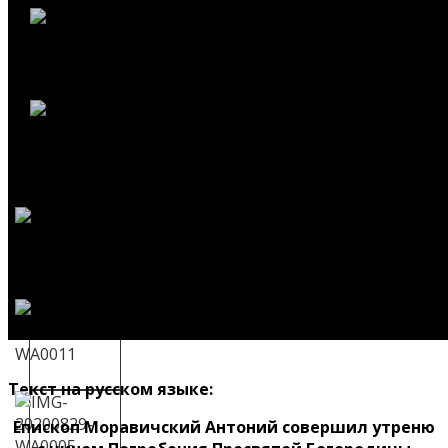
Текст на русском языке:
Епископ Моравичский Антоний совершил утреню