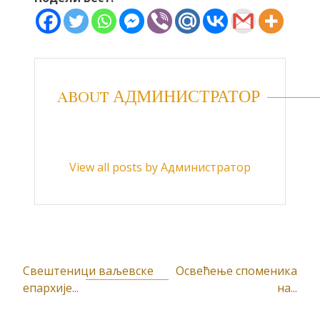
ABOUT АДМИНИСТРАТОР
View all posts by Администратор
Свештеници ваљевске
Освећење споменика
К
епархије...
на...
р