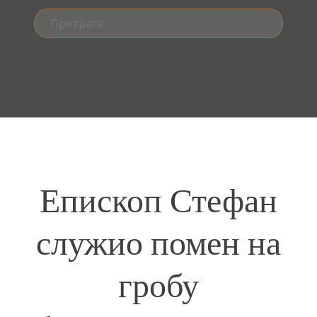
Претрага
за:
Епископ Стефан
служио помен на
гробу