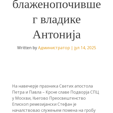
блаженопочивше
г владике
Антонија
Written by
Администратор
|
јул 14, 2025
На навечерје празника Светих апостола
Петра и Павла – Крсне славе Подворја СПЦ
у Москви, Његово Преосвештенство
Епископ ремезијански Стефан је
началствовао служењем помена на гробу