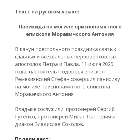
Текст на русском языке:
Панихида на могиле приснопамятного
епископа Моравичского Антония
В канун престольного праздника святых
славных и всехвальных первоверховных
апостолов Петра и Павла, 11 июля 2025
года, настоятель Подворья епископ
Ремезиянский Стефан совершил панихиду
на могиле приснопамятного епископа
Моравичского Антония.
Владыке сослужили: протоиерей Сергий
Гутенко, протоиерей Милан Пантелич и
диакон Владислав Соколов.
Подели вест: