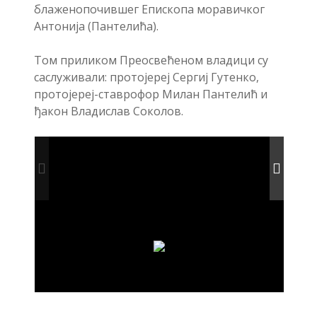
блаженопочившег Епископа моравичког
Антонија (Пантелића).
Том приликом Преосвећеном владици су
саслуживали: протојереј Сергиј Гутенко,
протојереј-ставрофор Милан Пантелић и
ђакон Владислав Соколов.