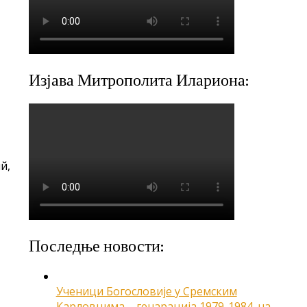
Изјава Митрополита Илариона:
й,
Последње новости:
Ученици Богословије у Сремским
Карловцима – генарација 1979-1984. на