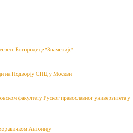
есвете Богородице ”Знаменије”
ици на Подворју СПЦ у Москви
вском факултету Руског православног универзитета у
 моравичком Антонију