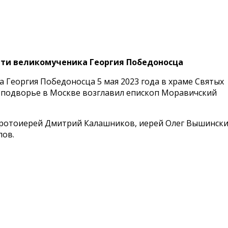
яти великомученика Георгия Победоносца
 Георгия Победоносца 5 мая 2023 года в храме Святых
м подворье в Москве возглавил епископ Моравичский
 протоиерей Дмитрий Калашников, иерей Олег Вышински
лов.