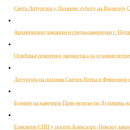
Света Литургија у Лазареву суботу на Подворју
Архиепископ чикашки и средњоамерички г. Пета
Освећење покретног иконостаса за духовне потре
Литургија на празник Светих Петра и Февроније
Бденије на навечерје Прве недеље по Духовима 
Епископи СПЦ у посети Алексадро-Невској лавр