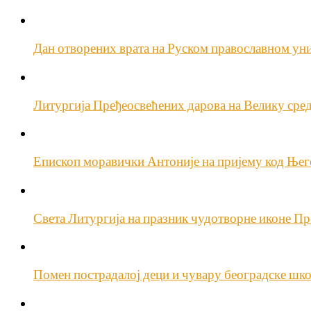
Дан отворених врата на Руском православном ун
Литургија Пређеосвећених дарова на Велику сре
Епископ моравички Антоније на пријему код Њего
Света Литургија на празник чудотворне иконе П
Помен пострадалој деци и чувару београдске шк