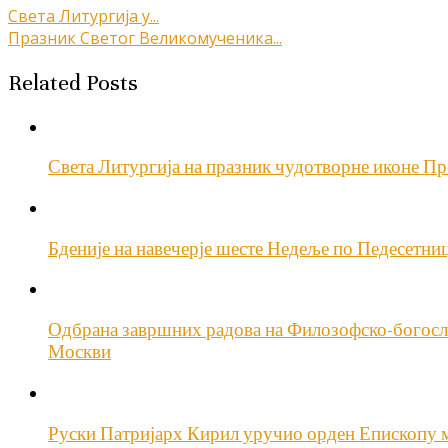
Кретање
Света Литургија у...
Празник Светог Великомученика...
чланка
Related Posts
Света Литургија на празник чудотворне иконе Пр
Бденије на навечерје шесте Недеље по Педесетн
Одбрана завршних радова на Филозофско-богосло
Москви
Руски Патријарх Кирил уручио орден Епископу