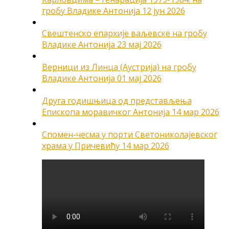
гробу Владике Антонија
12 јун 2026
Свештенско епархије ваљевске на гробу
Владике Антонија
23 мај 2026
Верници из Линца (Аустрија) на гробу
Владике Антонија
01 мај 2026
Друга годишњица од представљења
Епископа моравичког Антонија
14 мар 2026
Спомен-чесма у порти Светониколајевског
храма у Причевићу
14 мар 2026