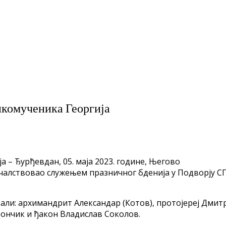
икомученика Георгија
 – Ђурђевдан, 05. маја 2023. године, Његово
ачалствовао служењем празничног бденија у Подворју С
ли: архимандрит Александар (Котов), протојереј Дмит
вончик и ђакон Владислав Соколов.