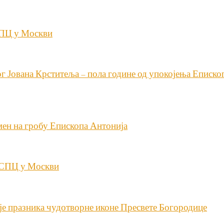
СПЦ у Москви
ог Јована Крститеља – пола године од упокојења Еписко
ен на гробу Епископа Антонија
у СПЦ у Москви
рје празника чудотворне иконе Пресвете Богородице