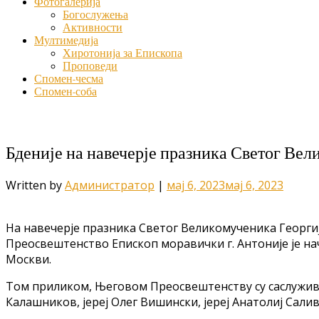
Фотогалерија
Богослужења
Активности
Мултимедија
Хиротонија за Епископа
Проповеди
Спомен-чесма
Спомен-соба
Бденије на навечерје празника Светог Вел
Written by
Администратор
|
мај 6, 2023
мај 6, 2023
На навечерје празника Светог Великомученика Георгија
Преосвештенство Епископ моравички г. Антоније је н
Москви.
Том приликом, Његовом Преосвештенству су саслужива
Калашников, јереј Олег Вишински, јереј Анатолиј Сали