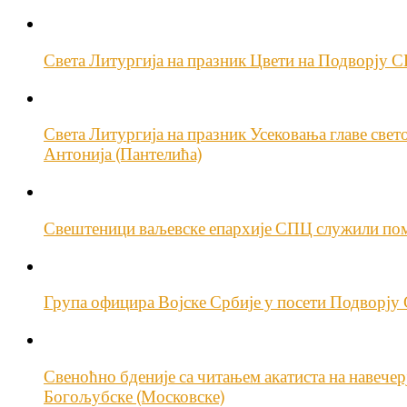
Света Литургија на празник Цвети на Подворју 
Света Литургија на празник Усековања главе свет
Антонија (Пантелића)
Свештеници ваљевске епархије СПЦ служили пом
Група официра Војске Србије у посети Подворј
Свеноћно бденије са читањем акатиста на навече
Богољубске (Московске)