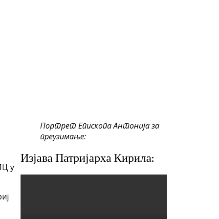
Портрет Епископа Антонија за
преузимање:
Изјава Патријарха Кирила:
ПЦ у
риј