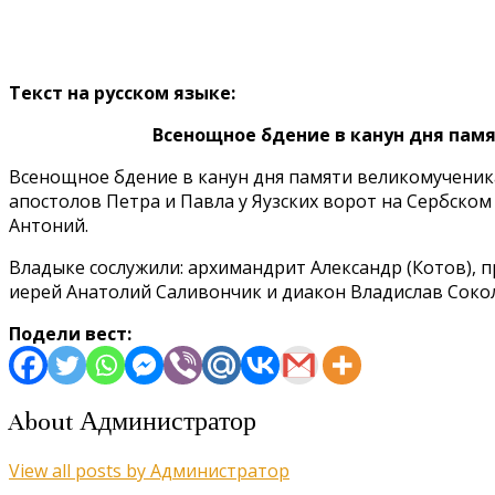
Текст на русском языке:
Всенощное бдение в канун дня пам
Всенощное бдение в канун дня памяти великомученика
апостолов Петра и Павла у Яузских ворот на Сербско
Антоний.
Владыке сослужили: архимандрит Александр (Котов),
иерей Анатолий Саливончик и диакон Владислав Соко
Подели вест:
About Администратор
View all posts by Администратор