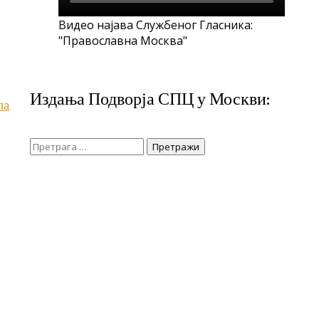
Видео најава Службеног Гласника:
"Православна Москва"
Издања Подворја СПЦ у Москви:
па
Претрага
за: