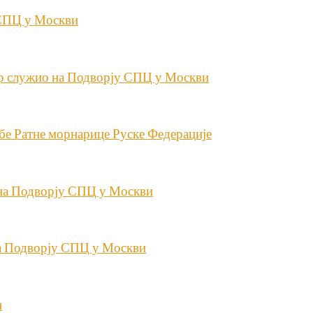
 СПЦ у Москви
р служио на Подворју СПЦ у Москви
бе Ратне морнарице Руске Федерације
 на Подворју СПЦ у Москви
на Подворју СПЦ у Москви
и