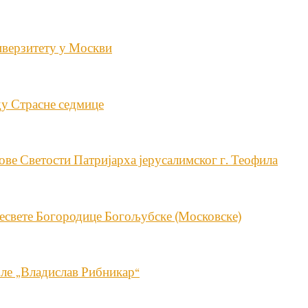
иверзитету у Москви
ду Страсне седмице
ве Светости Патријарха јерусалимског г. Теофила
ресвете Богородице Богољубске (Московске)
оле „Владислав Рибникар“