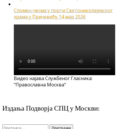
Спомен-чесма у порти Светониколајевског
храма у Причевићу
14 мар 2026
Видео најава Службеног Гласника:
"Православна Москва"
Издања Подворја СПЦ у Москви:
Претрага