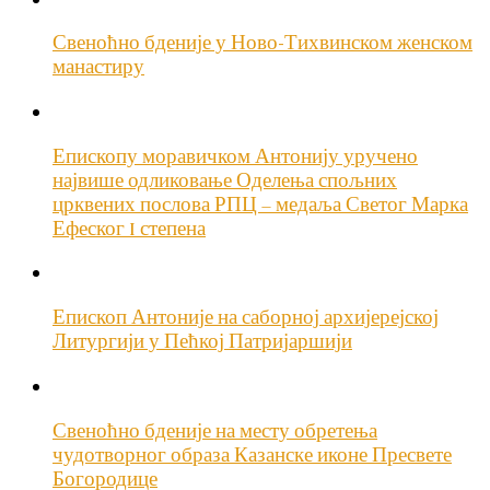
Свеноћно бденије у Ново-Тихвинском женском
манастиру
Епископу моравичком Антонију уручено
највише одликовање Оделења спољних
црквених послова РПЦ – медаља Светог Марка
Ефеског I степена
Епископ Антоније на саборној архијерејској
Литургији у Пећкој Патријаршији
Свеноћно бденије на месту обретења
чудотворног образа Казанске иконе Пресвете
Богородице