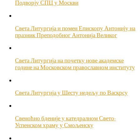
Подворју СПЦ у Москви
Света Литургија и помен Епископу Антонију на
празник Преподобног Антонија Великог
Света Литургија на почетку нове академске
године на Московском православном институту
Света Литургија у Шесту недељу по Васкрсу
Свеноћно бденије у катедралном Свето-
Успенском храму у Смољенску