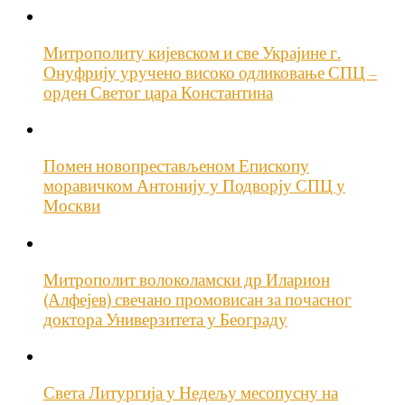
Митрополиту кијевском и све Украјине г.
Онуфрију уручено високо одликовање СПЦ –
орден Светог цара Константина
Помен новопрестављеном Епископу
моравичком Антонију у Подворју СПЦ у
Москви
Митрополит волоколамски др Иларион
(Алфејев) свечано промовисан за почасног
доктора Универзитета у Београду
Света Литургија у Недељу месопусну на