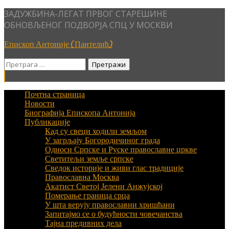
Skip
ЗАДУЖБИНА-ЛЕГАТ ПРВОГ СТАРЕШИНЕ
to
ОБНОВЉЕНОГ ПОДВОРЈА СПЦ У МОСКВИ
content
Епископ Антоније (Пантелић)
Претрага
за:
Почтна страница
Новости
Биографија Епископа Антонија
Публикације
Кад су свеци ходили земљом
У загрљају Богородичиног града
Односи Српске и Руске православне цркве
Светитељи земље српске
Сведок историје и живи глас традиције
Православна Москва
Акатист Светој Јелени Анжујској
Померање граница срца
У шта верују православни хришћани
Запитајмо се о будућности човечанства
Тајна предивних дела