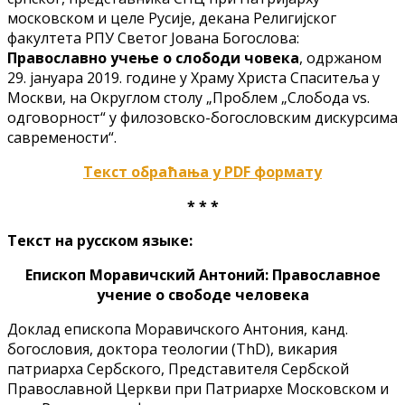
московском и целе Русије, декана Религијског
факултета РПУ Светог Јована Богослова:
Православно учење о слободи човека
, одржаном
29. јануара 2019. године у Храму Христа Спаситеља у
Москви, на Округлом столу „Проблем „Слобода vs.
одговорност“ у филозовско-богословским дискурсима
савремености“.
Текст обраћања у PDF формату
* * *
Текст на русском языке:
Епископ Моравичский Антоний: Православное
учение о свободе человека
Доклад епископа Моравичского Антония, канд.
богословия, доктора теологии (ThD), викария
патриарха Сербского, Представителя Сербской
Православной Церкви при Патриархе Московском и