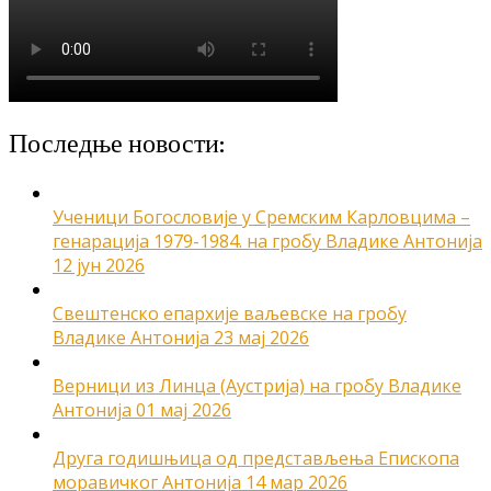
Последње новости:
Ученици Богословије у Сремским Карловцима –
генарација 1979-1984. на гробу Владике Антонија
12 јун 2026
Свештенско епархије ваљевске на гробу
Владике Антонија
23 мај 2026
Верници из Линца (Аустрија) на гробу Владике
Антонија
01 мај 2026
Друга годишњица од представљења Епископа
моравичког Антонија
14 мар 2026