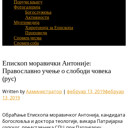
Поручи књигу
Фотогалерија
Богослужења
Активности
Мултимедија
Хиротонија за Епископа
Проповеди
Спомен-чесма
Спомен-соба
Епископ моравички Антоније:
Православно учење о слободи човека
(рус)
Written by
Администратор
|
фебруар 13, 2019
фебруар
13, 2019
Обраћање Епископа моравичког Антонија, кандидата
богословља и доктора теологије, викара Патријарха
српског, представника СПЦ при Патријарху