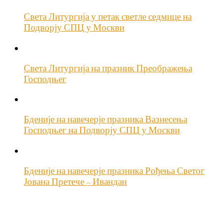
Света Литургија у петак светле седмице на
Подворју СПЦ у Москви
Света Литургија на празник Преображења
Господњег
Бденије на навечерје празника Вазнесења
Господњег на Подворју СПЦ у Москви
Бденије на навечерје празника Рођења Светог
Јована Претече – Ивандан