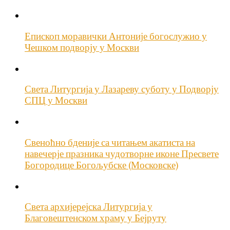
Епископ моравички Антоније богослужио у
Чешком подворју у Москви
Света Литургија у Лазареву суботу у Подворју
СПЦ у Москви
Свеноћно бденије са читањем акатиста на
навечерје празника чудотворне иконе Пресвете
Богородице Богољубске (Московске)
Света архијерејска Литургија у
Благовештенском храму у Бејруту