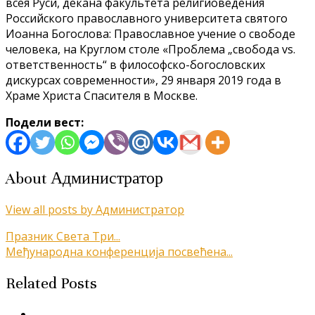
всея Руси, декана факультета религиоведения
Российского православного университета святого
Иоанна Богослова: Православное учение о свободе
человека, на Круглом столе «Проблема „свобода vs.
ответственность“ в философско-богословских
дискурсах современности», 29 января 2019 года в
Храме Христа Спасителя в Москве.
Подели вест:
About Администратор
View all posts by Администратор
Кретање
Празник Света Три...
Међународна конференција посвећена...
чланка
Related Posts