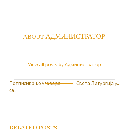
ABOUT АДМИНИСТРАТОР
View all posts by Администратор
Потписивање уговора
Света Литургија у...
К
са...
р
е
т
а
RELATED POSTS