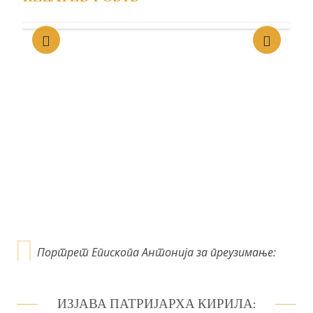
њ
е
ч
л
а
н
к
а
Портрет Епископа Антонија за преузимање:
ИЗЈАВА ПАТРИЈАРХА КИРИЛА: