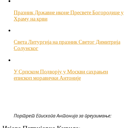
Празник Државне иконе Пресвете Богородице у
Храму на крви
Света Литургија на празник Светог Димитрија
Солунског
У Српском Подворју у Москви сахрањен
епископ моравички Антоније
Портрет Епископа Антонија за преузимање: