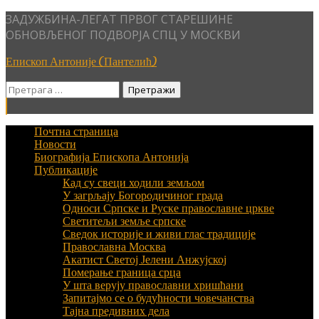
Skip
ЗАДУЖБИНА-ЛЕГАТ ПРВОГ СТАРЕШИНЕ
to
ОБНОВЉЕНОГ ПОДВОРЈА СПЦ У МОСКВИ
content
Епископ Антоније (Пантелић)
Претрага
за:
Почтна страница
Новости
Биографија Епископа Антонија
Публикације
Кад су свеци ходили земљом
У загрљају Богородичиног града
Односи Српске и Руске православне цркве
Светитељи земље српске
Сведок историје и живи глас традиције
Православна Москва
Акатист Светој Јелени Анжујској
Померање граница срца
У шта верују православни хришћани
Запитајмо се о будућности човечанства
Тајна предивних дела