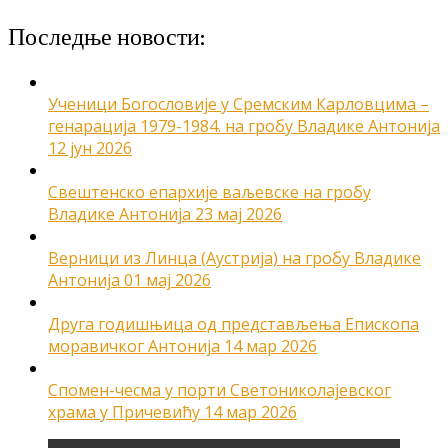
Последње новости:
Ученици Богословије у Сремским Карловцима –
генарација 1979-1984. на гробу Владике Антонија
12 јун 2026
Свештенско епархије ваљевске на гробу
Владике Антонија
23 мај 2026
Верници из Линца (Аустрија) на гробу Владике
Антонија
01 мај 2026
Друга годишњица од представљења Епископа
моравичког Антонија
14 мар 2026
Спомен-чесма у порти Светониколајевског
храма у Причевићу
14 мар 2026