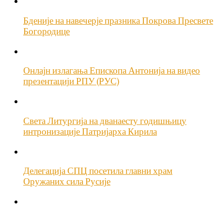
Бденије на навечерје празника Покрова Пресвете
Богородице
Онлајн излагања Епископа Антонија на видео
презентацији РПУ (РУС)
Света Литургија на дванаесту годишњицу
интронизације Патријарха Кирила
Делегација СПЦ посетила главни храм
Оружаних сила Русије