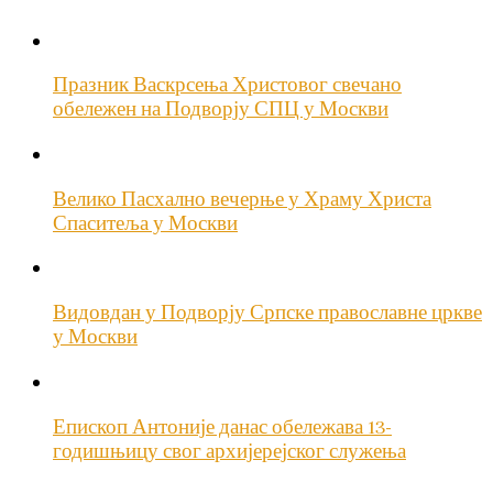
Празник Васкрсења Христовог свечано
обележен на Подворју СПЦ у Москви
Велико Пасхално вечерње у Храму Христа
Спаситеља у Москви
Видовдан у Подворју Српске православне цркве
у Москви
Епископ Антоније данас обележава 13-
годишњицу свог архијерејског служења