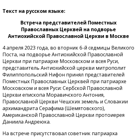
Текст на русском языке:
Встреча представителей Поместных
Православных Церквей на подворье
Антиохийской Православной Церкви в Москве
4 апреля 2023 года, во вторник 6-й седмицы Великого
Поста, на подворье Антиохийской Православной
Церкви при патриархе Московском и всея Руси,
представитель Антиохийской церкви митрополит
Филиппопольский Нифон принял представителей
Поместных Православных Церквей при патриархе
Московском и всея Руси: Сербской Православной
Церкви епископа Моравичского Антония,
Православной Церкви Чешских земель и Словакии
архимандрита Серафима (Шемятовского),
Американской Православной Церкви протоиерея
Даниила Андреюка.
На встрече присутствовал советник патриарха