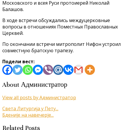
Московского и всея Руси протоиерей Николай
Балашов.
В ходе встречи обсуждались междуцерковные
вопросы в отношениях Поместных Православных
Церквей.
По окончании встречи митрополит Нифон устроил
совместную братскую трапезу.
Подели вест:
About Администратор
View all posts by Администратор
Кретање
Света Литургија у Пету...
Бденије на навечерје...
чланка
Related Posts