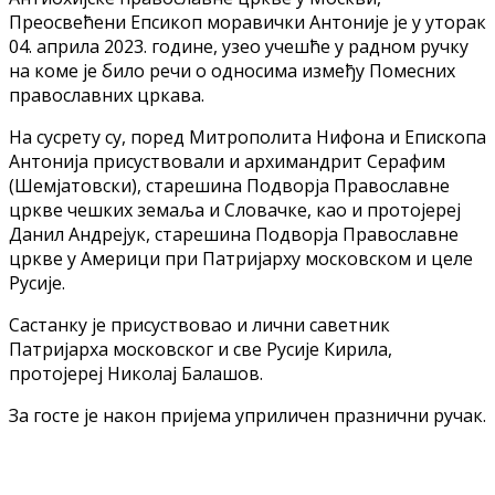
Преосвећени Епсикоп моравички Антоније је у уторак
04. априла 2023. године, узео учешће у радном ручку
на коме је било речи о односима између Помесних
православних цркава.
На сусрету су, поред Митрополита Нифона и Епископа
Антонија присуствовали и архимандрит Серафим
(Шемјатовски), старешина Подворја Православне
цркве чешких земаља и Словачке, као и протојереј
Данил Андрејук, старешина Подворја Православне
цркве у Америци при Патријарху московском и целе
Русије.
Састанку је присуствовао и лични саветник
Патријарха московског и све Русије Кирила,
протојереј Николај Балашов.
За госте је након пријема уприличен празнични ручак.