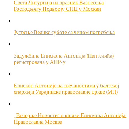
Света Литургија на празник Вазнесења
Господњегу Подворју СПЦ у Москви
Јутрење Велике суботе са чином погребења
Задужбина Епископа Антонија (Пантелића)
регистрована у АПР-у
Епископ Антоније на свечаностима у балтској
епархији Украјинске православне цркве (МП)
„Вечерње Новости“ о књизи Епископа Антонија:
Православна Москва