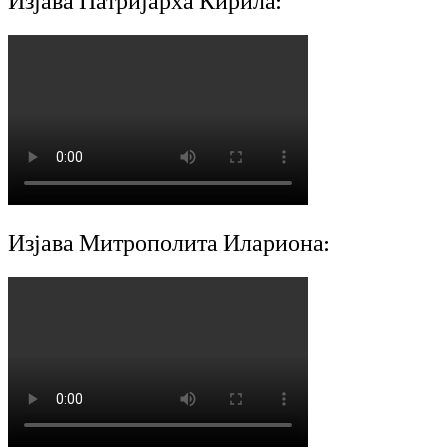
Изјава Патријарха Кирила:
Изјава Митрополита Илариона: