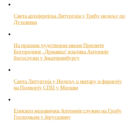
Света архијерејска Литургија у Трећу недељу по
Духовима
На празник чудотворне иконе Пресвете
Богородице „Државна“ владика Антоније
богослужи у Јекатеринбургу
Света Литургија у Недељу о митару и фарисеју
на Подворју СПЦ у Москви
Епископ моравички Антоније служио на Гробу
Господњем у Јерусалиму