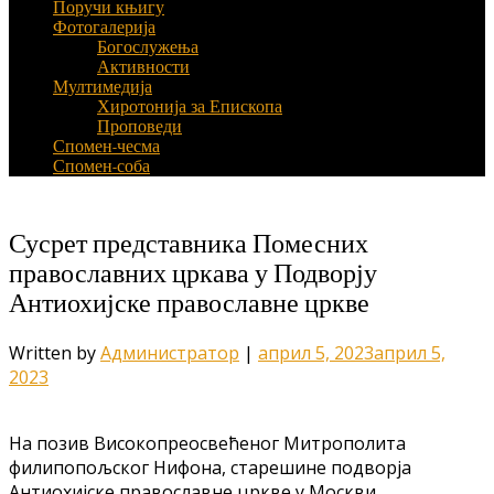
Поручи књигу
Фотогалерија
Богослужења
Активности
Мултимедија
Хиротонија за Епископа
Проповеди
Спомен-чесма
Спомен-соба
Сусрет представника Помесних
православних цркава у Подворју
Антиохијске православне цркве
Written by
Администратор
|
април 5, 2023
април 5,
2023
На позив Високопреосвећеног Митрополита
филипопољског Нифона, старешине подворја
Антиохијске православне цркве у Москви,