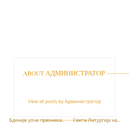
ABOUT АДМИНИСТРАТОР
View all posts by Администратор
Бденије уочи празника...
Света Литургија на...
К