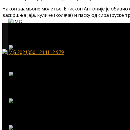
Након заамвоне молитве, Епископ Антоније је обавио о
васкршња јаја, куличе (колаче) и пасху од сира (руске