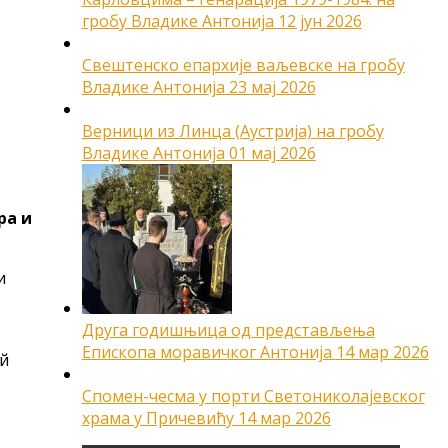
гробу Владике Антонија
12 јун 2026
Свештенско епархије ваљевске на гробу
Владике Антонија
23 мај 2026
Верници из Линца (Аустрија) на гробу
Владике Антонија
01 мај 2026
ра и
и
Друга годишњица од представљења
Епископа моравичког Антонија
14 мар 2026
ей
Спомен-чесма у порти Светониколајевског
храма у Причевићу
14 мар 2026