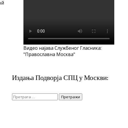
ой
Видео најава Службеног Гласника:
"Православна Москва"
Издања Подворја СПЦ у Москви:
Претрага
за: