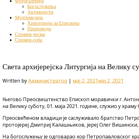
Фотогалерија
Богослужења
Активности
Мултимедија
Хиротонија за Епископа
Проповеди
Спомен-чесма
Спомен-соба
Света архијерејска Литургија на Велику с
Written by
Администратор
|
мај 2, 2021
мај 2, 2021
Његово Преосвештенство Епископ моравички г. Антоније
на Велику суботу, 01. маја 2021. године, служио у хра
Преосвећеном владици је саслуживало братство Петро
протојереј Дмитриј Калашњиков, јереј Олег Вишински,
На богослужењу је одговарао хор Петропавловског х