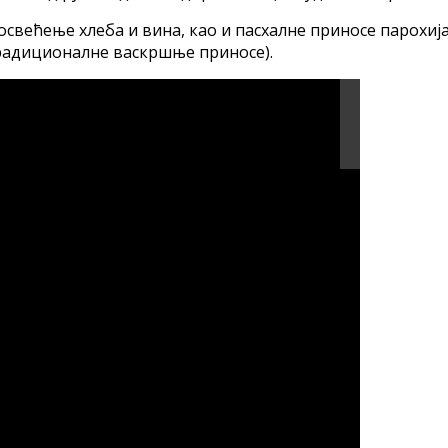
свећење хлеба и вина, као и пасхалне приносе парохија
 традиционалне васкршње приносе).