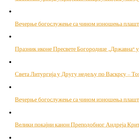
Вечерње богослужење са чином изношења плашт
Празник иконе Пресвете Богородице „Државна“ у
Света Литургија у Другу недељу по Васкрсу – Т
Вечерње богослужење са чином изношења плашт
Велики покајни канон Преподобног Андреја Крит