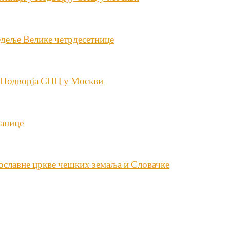
едеље Велике четрдесетнице
– Подворја СПЦ у Москви
анице
ославне цркве чешких земаља и Словачке