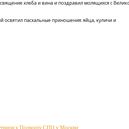
вящение хлеба и вина и поздравил молящихся с Велик
 освятил пасхальные приношения: яйца, куличи и
есетници у Подворју СПЦ у Москви