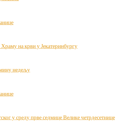
анице
 Храму на крви у Јекатеринбургу
омину недељу
анице
ског у среду прве седмице Велике четрдесетнице