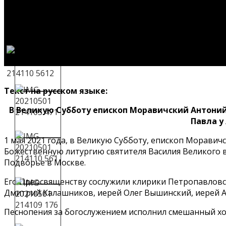
Текст на русском языке:
В Великую Субботу епископ Моравичский Антоний
Павла у
1 мая 2021 года, в Великую Субботу, епископ Морави
Божественную литургию святителя Василия Великого в
Подворье в Москве.
Его Преосвященству сослужили клирики Петропавловск
Дмитрий Калашников, иерей Олег Вышинский, иерей А
Песнопения за богослужением исполнил смешанный хор