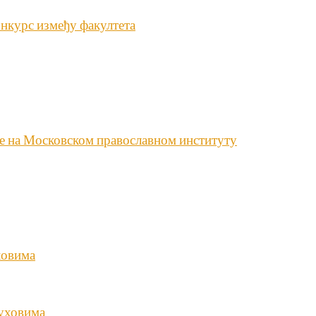
нкурс између факултета
не на Московском православном институту
ховима
Духовима