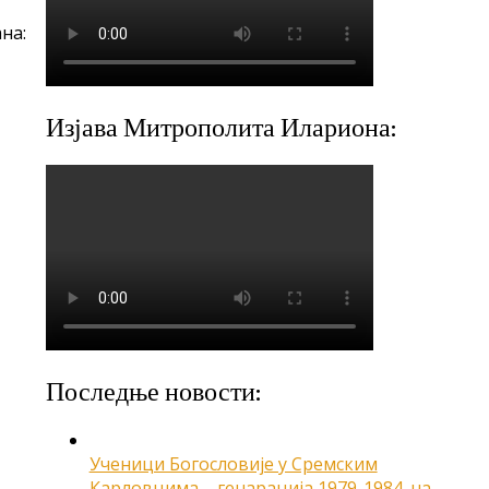
на:
Изјава Митрополита Илариона:
Последње новости:
Ученици Богословије у Сремским
Карловцима – генарација 1979-1984. на