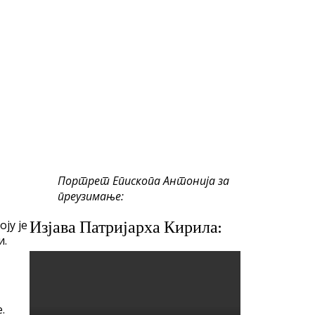
Портрет Епископа Антонија за
преузимање:
ју је
Изјава Патријарха Кирила:
и.
.