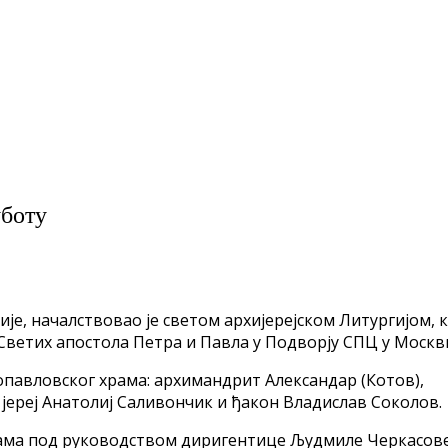
уботу
, началствовао је светом архијерејском Литургијом, ко
му Светих апостола Петра и Павла у Подворју СПЦ у Москв
павловског храма: архимандрит Александар (Котов),
 јереј Анатолиј Саливончик и ђакон Владислав Соколов.
рама под руководством диригентице Људмиле Черкасове