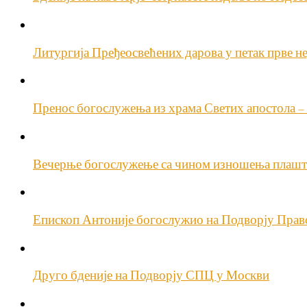
Литургија Пређеосвећених дарова у петак прве н
Пренос богослужења из храма Светих апостола 
Вечерње богослужење са чином изношења плашт
Епископ Антоније богослужио на Подворју Прав
Друго бденије на Подворју СПЦ у Москви