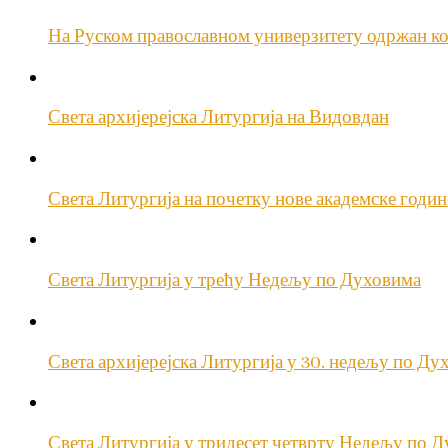
На Руском православном универзитету одржан ко
Света архијерејска Литургија на Видовдан
Света Литургија на почетку нове академске годи
Света Литургија у трећу Недељу по Духовима
Света архијерејска Литургија у 30. недељу по Ду
Света Литургија у тридесет четврту Недељу по 