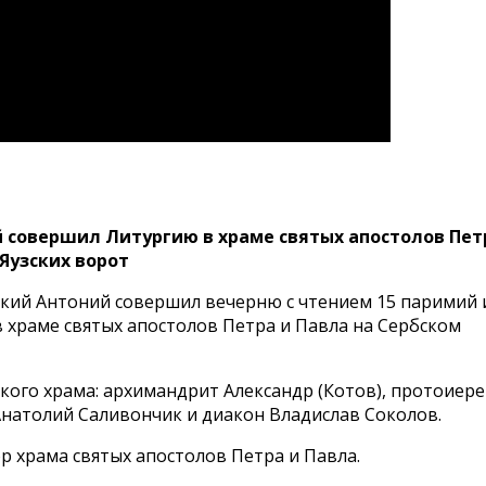
 совершил Литургию в храме святых апостолов Пет
 Яузских ворот
чский Антоний совершил вечерню с чтением 15 паримий 
 храме святых апостолов Петра и Павла на Сербском
ого храма: архимандрит Александр (Котов), протоиер
натолий Саливончик и диакон Владислав Соколов.
 храма святых апостолов Петра и Павла.