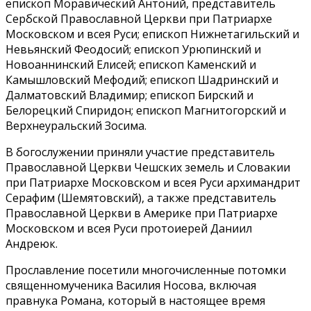
епископ Моравический Антоний, представитель
Сербской Православной Церкви при Патриархе
Московском и всея Руси; епископ Нижнетагильский и
Невьянский Феодосий; епископ Урюпинский и
Новоаннинский Елисей; епископ Каменский и
Камышловский Мефодий; епископ Шадринский и
Далматовский Владимир; епископ Бирский и
Белорецкий Спиридон; епископ Магнитогорский и
Верхнеуральский Зосима.
В богослужении приняли участие представитель
Православной Церкви Чешских земель и Словакии
при Патриархе Московском и всея Руси архимандрит
Серафим (Шемятовский), а также представитель
Православной Церкви в Америке при Патриархе
Московском и всея Руси протоиерей Даниил
Андреюк.
Прославление посетили многочисленные потомки
священномученика Василия Носова, включая
правнука Романа, который в настоящее время