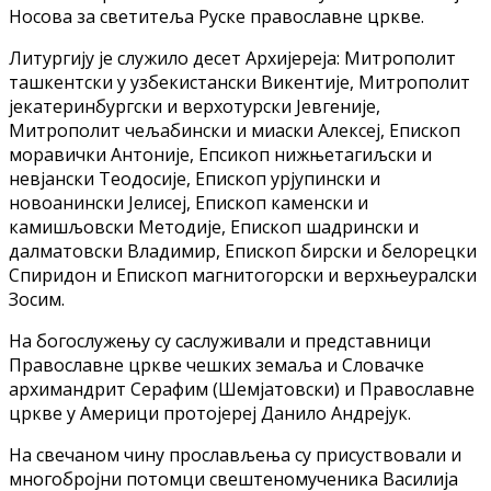
Носова за светитеља Руске православне цркве.
Литургију је служило десет Архијереја: Митрополит
ташкентски у узбекистански Викентије, Митрополит
јекатеринбургски и верхотурски Јевгеније,
Митрополит чељабински и миаски Алексеј, Епископ
моравички Антоније, Епсикоп нижњетагиљски и
невјански Теодосије, Епископ урјупински и
новоанински Јелисеј, Епископ каменски и
камишљовски Методије, Епископ шадрински и
далматовски Владимир, Епископ бирски и белорецки
Спиридон и Епископ магнитогорски и верхњеуралски
Зосим.
На богослужењу су саслуживали и представници
Православне цркве чешких земаља и Словачке
архимандрит Серафим (Шемјатовски) и Православне
цркве у Америци протојереј Данило Андрејук.
На свечаном чину прослављења су присуствовали и
многобројни потомци свештеномученика Василија