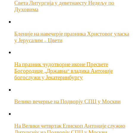
Света Литургија у деветнаесту Недељу по
Духовима
Бденије на навечерје празника Христовог уласка
у Јерусалим – Цвети
На празник чудотворне иконе Пресвете
Богородице „Државна“ владика Антоније
богослужи у Јекатеринбургу
Велико вечерње на Подворју СПЦ у Москви
На Велики четвртак Епископ Антоније служио
Литургију на Подворју СПЦ у Москви