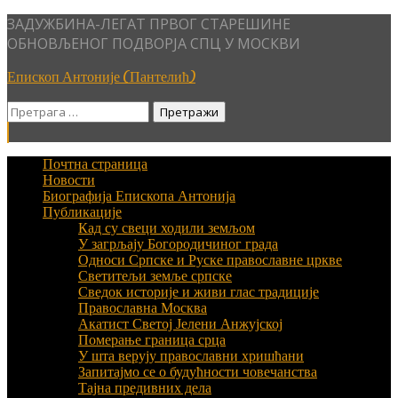
Skip
ЗАДУЖБИНА-ЛЕГАТ ПРВОГ СТАРЕШИНЕ
to
ОБНОВЉЕНОГ ПОДВОРЈА СПЦ У МОСКВИ
content
Епископ Антоније (Пантелић)
Претрага
за:
Почтна страница
Новости
Биографија Епископа Антонија
Публикације
Кад су свеци ходили земљом
У загрљају Богородичиног града
Односи Српске и Руске православне цркве
Светитељи земље српске
Сведок историје и живи глас традиције
Православна Москва
Акатист Светој Јелени Анжујској
Померање граница срца
У шта верују православни хришћани
Запитајмо се о будућности човечанства
Тајна предивних дела