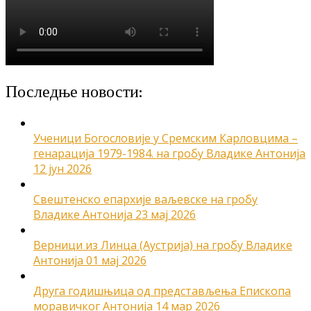
Последње новости:
Ученици Богословије у Сремским Карловцима –
генарација 1979-1984. на гробу Владике Антонија
12 јун 2026
Свештенско епархије ваљевске на гробу
Владике Антонија
23 мај 2026
Верници из Линца (Аустрија) на гробу Владике
Антонија
01 мај 2026
Друга годишњица од представљења Епископа
моравичког Антонија
14 мар 2026