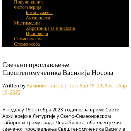
Поручи књигу
Фотогалерија
Богослужења
Активности
Мултимедија
Хиротонија за Епископа
Проповеди
Спомен-чесма
Спомен-соба
Свечано прослављење
Свештеномученика Василија Носова
Written by
Администратор
|
октобар 19, 2023
октобар
19, 2023
У недељу 15 октобра 2023. године, за време Свете
Архијерејске Литургије у Свето-Симеоновском
саборном храму града Чељабинска, обављен је чин
свечаног прослављења Свештеномученика Василија