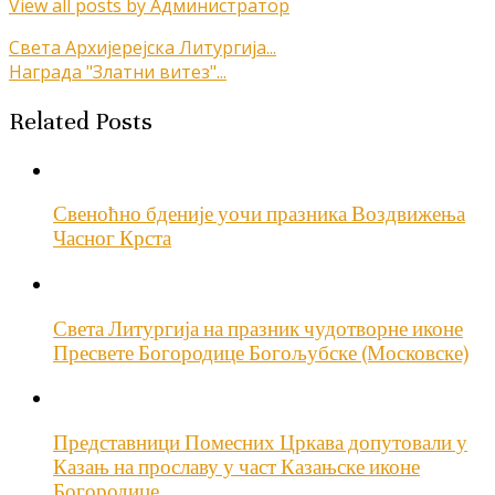
View all posts by Администратор
Кретање
Света Архијерејска Литургија...
Награда "Златни витез"...
чланка
Related Posts
Свеноћно бденије уочи празника Воздвижења
Часног Крста
Света Литургија на празник чудотворне иконе
Пресвете Богородице Богољубске (Московске)
Представници Помесних Цркава допутовали у
Казањ на прославу у част Казањске иконе
Богородице