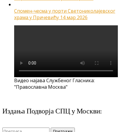
Спомен-чесма у порти Светониколајевског
храма у Причевићу
14 мар 2026
Видео најава Службеног Гласника:
"Православна Москва"
Издања Подворја СПЦ у Москви:
Претрага