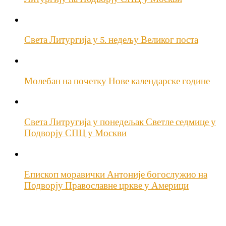
Света Литургија у 5. недељу Великог поста
Молебан на почетку Нове календарске године
Света Литругија у понедељак Светле седмице у
Подворју СПЦ у Москви
Епископ моравички Антоније богослужио на
Подворју Православне цркве у Америци