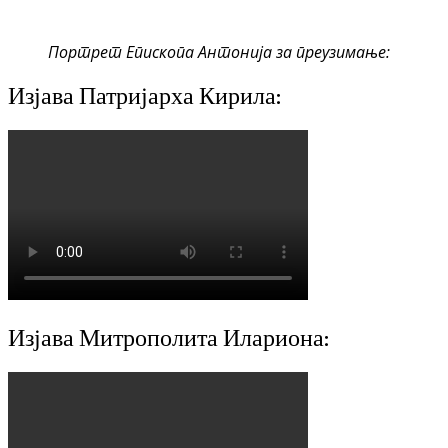
Портрет Епископа Антонија за преузимање:
Изјава Патријарха Кирила:
Изјава Митрополита Илариона: