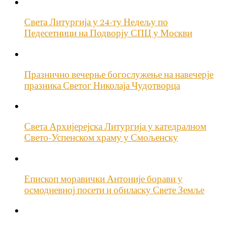
Света Литургија у 24-ту Недељу по
Педесетници на Подворју СПЦ у Москви
Празнично вечерње богослужење на навечерје
празника Светог Николаја Чудотворца
Света Архијерејска Литургија у катедралном
Свето-Успенском храму у Смољенску
Епископ моравички Антоније борави у
осмодневној посети и обиласку Свете Земље