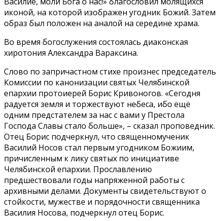
Василие, моли Бога о нас!» благословил молящихся
иконой, на которой изображен угодник Божий. Затем
образ был положен на аналой на середине храма.
Во время богослужения состоялась диаконская
хиротония Александра Вараксина.
Слово по запричастном стихе произнес председатель
Комиссии по канонизации святых Челябинской
епархии протоиерей Борис Кривоногов. «Сегодня
радуется земля и торжествуют небеса, ибо ещё
одним предстателем за нас с вами у Престола
Господа Славы стало больше», – сказал проповедник.
Отец Борис подчеркнул, что священномученик
Василий Носов стал первым угодником Божиим,
причисленным к лику святых по инициативе
Челябинской епархии. Прославлению
предшествовали годы напряженной работы с
архивными делами. Документы свидетельствуют о
стойкости, мужестве и порядочности священника
Василия Носова, подчеркнул отец Борис.