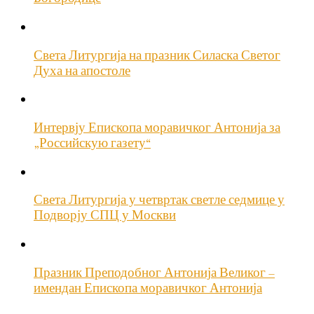
Света Литургија на празник Силаска Светог
Духа на апостоле
Интервју Епископа моравичког Антонија за
„Российскую газету“
Света Литургија у четвртак светле седмице у
Подворју СПЦ у Москви
Празник Преподобног Антонија Великог –
имендан Епископа моравичког Антонија