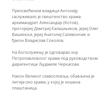
Преосвећеном владици Антонију
саслуживало је свештенство храма:
архимандрит Александар (Котов),
протојереј Дмитриј Калашњиков, јереј Олег
Вишински, јереј Анатолиј Саливончик и
ђакон Владислав Соколов.
На богослужењу је одговарао хор
Петропавловског храма под руководством
диригентице Људмиле Черкасове.
Након Великог славословља, обављена је
литија око храма, у којој је ношена
плаштаница.