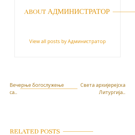
ABOUT АДМИНИСТРАТОР
View all posts by Администратор
Вечерње богослужење
Света архијерејска
К
са...
Литургија...
р
е
т
а
RELATED POSTS