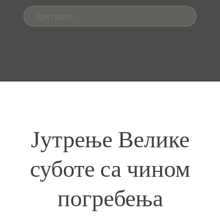
Претрага
за:
Јутрење Велике
суботе са чином
погребења