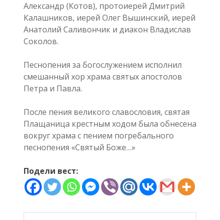
Александр (Котов), протоиерей Дмитрий
Калашников, иерей Олег Вышинский, иерей
Анатолий Саливончик и диакон Владислав
Соколов.
Песнопения за богослужением исполнил
смешанный хор храма святых апостолов
Петра и Павла.
После пения великого славословия, святая
Плащаница крестным ходом была обнесена
вокруг храма с пением погребального
песнопения «Святый Боже…»
Подели вест: