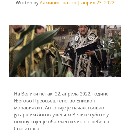
Written by
Администратор
|
април 23, 2022
На Велики петак, 22. априла 2022. године,
Његово Преосвештенство Епископ
моравички г. Антоније је началствовао
јутарњим богослужењем Велике суботе у
склопу којег је обављен и чин погребења
Спаситеља.