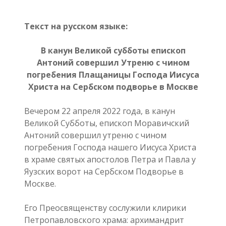
Текст на русском языке:
В канун Великой субботы епископ
Антоний совершил Утреню с чином
погребения Плащаницы Господа Иисуса
Христа на Сербском подворье в Москве
Вечером 22 апреля 2022 года, в канун
Великой Субботы, епископ Моравичский
Антоний совершил утреню с чином
погребения Господа нашего Иисуса Христа
в храме святых апостолов Петра и Павла у
Яузских ворот на Сербском Подворье в
Москве.
Его Преосвященству сослужили клирики
Петропавловского храма: архимандрит